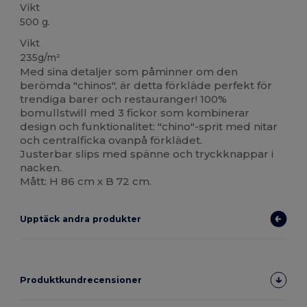
Vikt
500 g.
Vikt
235g/m²
Med sina detaljer som påminner om den
berömda "chinos", är detta förkläde perfekt för
trendiga barer och restauranger! 100%
bomullstwill med 3 fickor som kombinerar
design och funktionalitet: "chino"-sprit med nitar
och centralficka ovanpå förklädet.
Justerbar slips med spänne och tryckknappar i
nacken.
Mått: H 86 cm x B 72 cm.
Upptäck andra produkter
Produktkundrecensioner