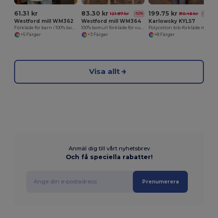
61.31 kr
83.30 kr
199.75 kr
121.87 kr
310.46 kr
-32%
-36%
Westford mill WM362
Westford mill WM364
Karlowsky KYLS7
Förkläde för barn i 100% bomull
100% bomull förkläde för vuxna
Polycotton bib-förkläde med ficka
+5 Färger
+3 Färger
+8 Färger
Visa allt
Anmäl dig till vårt nyhetsbrev
Och få speciella rabatter!
Prenumerera