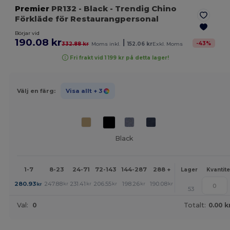
Premier
PR132
- Black
- Trendig Chino
Förkläde för Restaurangpersonal
Börjar vid
190.08 kr
|
-
43
%
332.88 kr
Moms inkl.
152.06 kr
Exkl. Moms
Fri frakt vid 1 199 kr på detta lager!
Välj en färg:
Visa allt
+ 3
Black
1-7
8-23
24-71
72-143
144-287
288 +
Mer
Lager
Kvantite
+
280.93
247.88
231.41
206.55
198.26
190.08
kr
kr
kr
kr
kr
kr
53
Val:
0
Totalt:
0.00 k