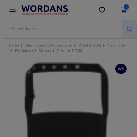
×
Wordans-app
Hämta app
Bättre priser i appen!
Home
Blank kläder | Accessoarer
Arbetskläder
Gästfrihet
Förkläden
Unisex
Premier PR132
W5