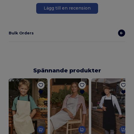
Lägg till en recension
Bulk Orders
Spännande produkter
K