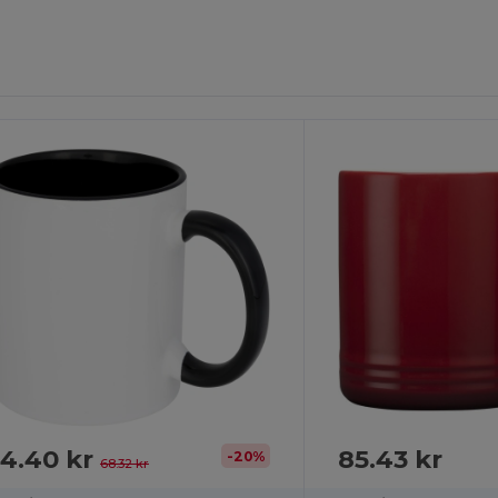
npassa
Det!
4.40 kr
85.43 kr
-20%
68.32 kr