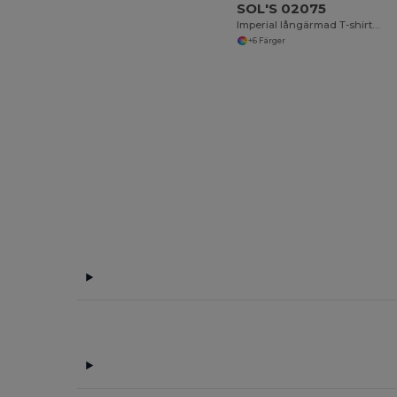
SOL'S 02075
Imperial långärmad T-shirt för kvinnor
+6 Färger