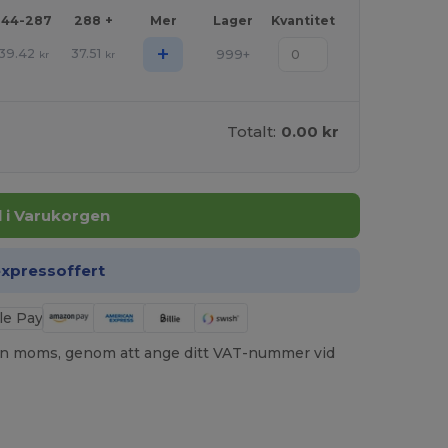
144-287
288 +
Mer
Lager
Kvantitet
+
39.42
37.51
999+
kr
kr
Totalt:
0.00 kr
ll i Varukorgen
expressoffert
utan moms, genom att ange ditt VAT-nummer vid