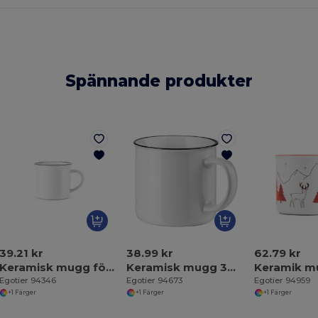
Spännande produkter
39.21 kr
38.99 kr
62.79 kr
Keramisk mugg för sublimering 280 ml
Keramisk mugg 340 mL
Keramik m
Egotier 94346
Egotier 94673
Egotier 94959
+1 Färger
+1 Färger
+1 Färger