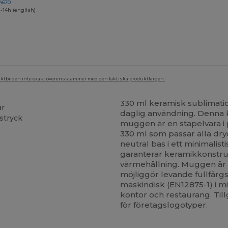
4670
-14h (english)
duktbilden inte exakt överensstämmer med den faktiska produktfärgen.
330 ml keramisk sublimatio
ar
daglig användning. Denna kl
nstryck
muggen är en stapelvara i 
330 ml som passar alla dr
neutral bas i ett minimalis
garanterar keramikkonstru
värmehållning. Muggen är s
möjliggör levande fullfärgs
maskindisk (EN12875-1) i mins
kontor och restaurang. Til
för företagslogotyper.