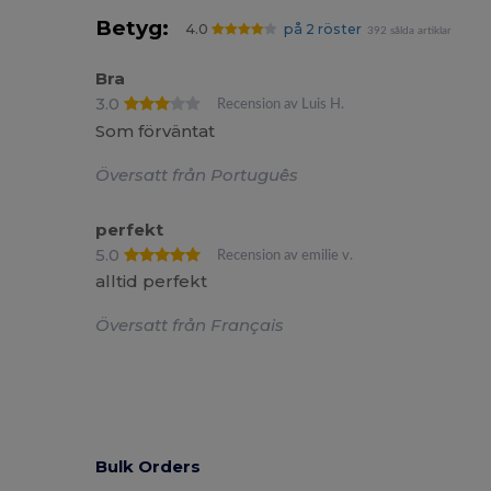
Betyg:
4.0
på 2 röster
392 sålda artiklar
Bra
3.0
Recension av Luis H.
Som förväntat
Översatt från Português
perfekt
5.0
Recension av emilie v.
alltid perfekt
Översatt från Français
Bulk Orders