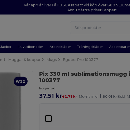
Vår app är live! Få 110 SEK rabatt vid köp över 880 SEK 
Ännu bättre priser i appen!
Jackor
Huvudbonader
Arbetskläder
Träningskläder
Accessoare
in
Muggar & koppar
Mugs
EgotierPro 100377
Pix 330 ml sublimationsmugg 
100377
W32
Börjar vid
37.51 kr
|
42.71 kr
Moms inkl.
30.01 kr
Exkl. 