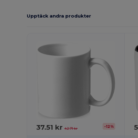
Upptäck andra produkter
Anpassa
A
Det!
37.51 kr
5
-12%
42.71 kr