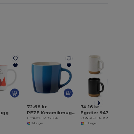
72.68 kr
74.16 kr
ugg
PEZE Keramikmugg 300 ml
Egotier 94371
GiftRetail MO2564
KONSTELLATION Egotier
+6 Färger
+3 Färger