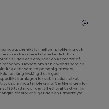
nsmugg, perfekt för hållbar profilering och
assiska storsäljare tål maskindisk. Pic-
profilvärlden och erbjuder en kapacitet på
yckesbehov. Oavsett om den används som en
tiskt kök eller som en personlig present,
ktionen lång livslängd och god
pecifikt framtagen för sublimation, vilket
tryck som motstår blekning. Certifieringen för
t 125 tvättar gör den till ett praktiskt val för
lgänglig för storköp, ger den en utmärkt yta