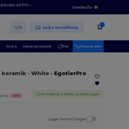
med koden APP10 –
Sweden
/
Sv
Sök
Spåra beställning
r
Andra
Reklamprodukter
Rea
Anpassa den!
i keramik
- White
-
EgotierPro
Fri frakt vid 4 999 kr på detta lager!
-
12
%
Moms
Lager Inom 6 Dager