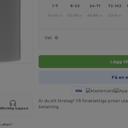
1-7
8-23
24-71
72-143
54.40
50.58
46.86
43.14
kr
kr
kr
kr
Val:
0
Lägg ti
 HÄR!
Få en 
Är du ett företag? Få fördelaktiga priser 
betalning
illförlitlig Support
 offert?