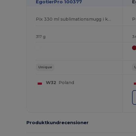
EgotierPro 100377
E
Pix 330 ml sublimationsmugg i keramik
P
317 g
3
Unique
W32
Poland
Produktkundrecensioner