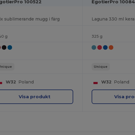
gotierPro 100522
EgotierPro 1008
ix sublimerande mugg i färg
Laguna 330 ml ker
40 g
325 g
Unique
Unique
W32
Poland
W32
Poland
Visa produkt
Visa pr