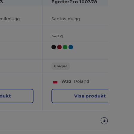
43
EgotierPro 100378
amikmugg
Santos mugg
340 g
Unique
W32
Poland
odukt
Visa produkt