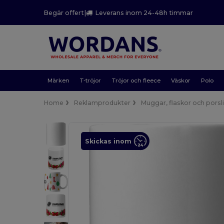
Begär offert
|
Leverans inom 24-48h timmar
Märken
T-tröjor
Tröjor och fleece
Väskor
Polo
Home
Reklamprodukter
Muggar, flaskor och porsl
Skickas inom