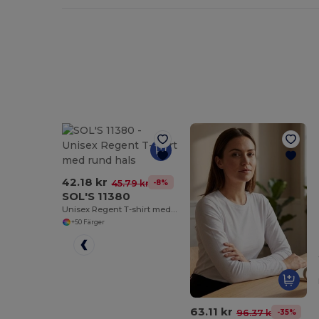
42.18 kr
-8%
45.79 kr
SOL'S 11380
Unisex Regent T-shirt med rund hals
+50 Färger
63.11 kr
-35%
96.37 kr