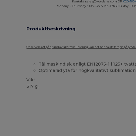
Kontakt
sales@wordans.com
OR
020-160 
Monday - Thursday : 10h-13h & 14h-17h30 Friday : 10h
Produktbeskrivning
Observera att på grund av skärmkalibrering kan det hända att färgen på pro
Tål maskindisk enligt EN12875-1 i 125+ tvätt
Optimerad yta för högkvalitativt sublimatio
Vikt
317 g.
Anpassningsbar
Högt lager