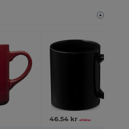
Anpassa
Det!
46.54 kr
-1%
47.18 kr