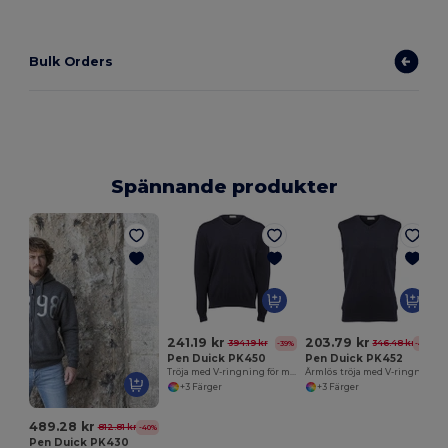
Bulk Orders
Spännande produkter
H
241.19 kr
203.79 kr
394.19 kr
346.48 kr
-39%
-41%
Pen Duick PK450
Pen Duick PK452
Tröja med V-ringning för män
Ärmlös tröja med V-ringning för män
+3 Färger
+3 Färger
489.28 kr
812.81 kr
-40%
Pen Duick PK430