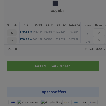
Navy blue
1-7
8-23
24-71
72-143
144-287
288 +
Mer
Storlek
Lager
Kvantite
+
179.88
165.43
143.86
129.52
107.95
93.50
kr
kr
kr
kr
kr
kr
S
38
+
179.88
165.43
143.86
129.52
107.95
93.50
kr
kr
kr
kr
kr
kr
XL
273
Val:
0
Totalt:
0.00 k
Lägg till i Varukorgen
Anpassa det!
Expressoffert