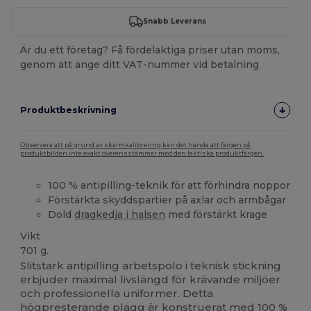
Snabb Leverans
Är du ett företag? Få fördelaktiga priser utan moms,
genom att ange ditt VAT-nummer vid betalning
Produktbeskrivning
Observera att på grund av skärmkalibrering kan det hända att färgen på
produktbilden inte exakt överensstämmer med den faktiska produktfärgen.
100 % antipilling-teknik för att förhindra noppor
Förstärkta skyddspartier på axlar och armbågar
Dold
dragkedja i halsen
med förstärkt krage
Vikt
701 g.
Slitstark antipilling arbetspolo i teknisk stickning
erbjuder maximal livslängd för krävande miljöer
och professionella uniformer. Detta
högpresterande plagg är konstruerat med 100 %