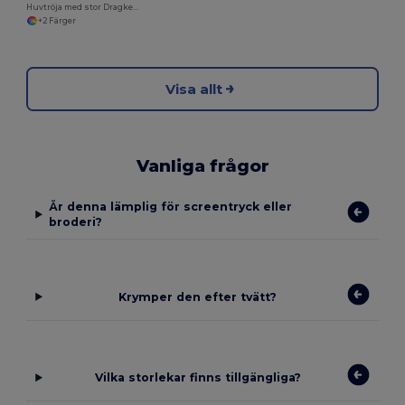
Huvtröja med stor Dragkedja för män
+2 Färger
Visa allt
Vanliga frågor
Är denna lämplig för screentryck eller
broderi?
Krymper den efter tvätt?
Vilka storlekar finns tillgängliga?