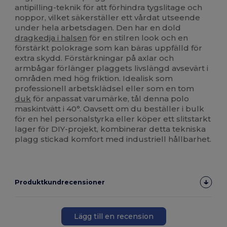
antipilling-teknik för att förhindra tygslitage och
noppor, vilket säkerställer ett vårdat utseende
under hela arbetsdagen. Den har en dold
dragkedja i halsen
för en stilren look och en
förstärkt polokrage som kan bäras uppfälld för
extra skydd. Förstärkningar på axlar och
armbågar förlänger plaggets livslängd avsevärt i
områden med hög friktion. Idealisk som
professionell arbetsklädsel eller som en tom
duk
för anpassat varumärke, tål denna polo
maskintvätt i 40°. Oavsett om du beställer i bulk
för en hel personalstyrka eller köper ett slitstarkt
lager för DIY-projekt, kombinerar detta tekniska
plagg stickad komfort med industriell hållbarhet.
Produktkundrecensioner
Lägg till en recension