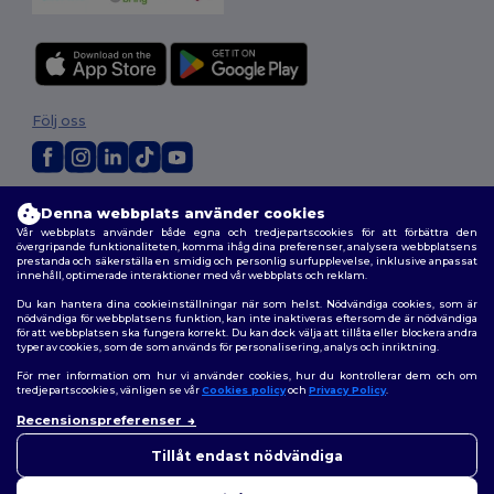
Följ oss
2026. Alla rättigheter förbehållna
Denna webbplats använder cookies
Allmänna Villkor
|
Anpassad policy
|
Integritetspolicy
|
Policy för cookies
Vår webbplats använder både egna och tredjepartscookies för att förbättra den
|
Karta över webbplatsen
övergripande funktionaliteten, komma ihåg dina preferenser, analysera webbplatsens
prestanda och säkerställa en smidig och personlig surfupplevelse, inklusive anpassat
innehåll, optimerade interaktioner med vår webbplats och reklam.
Du kan hantera dina cookieinställningar när som helst. Nödvändiga cookies, som är
nödvändiga för webbplatsens funktion, kan inte inaktiveras eftersom de är nödvändiga
för att webbplatsen ska fungera korrekt. Du kan dock välja att tillåta eller blockera andra
typer av cookies, som de som används för personalisering, analys och inriktning.
För mer information om hur vi använder cookies, hur du kontrollerar dem och om
tredjepartscookies, vänligen se vår
Cookies policy
och
Privacy Policy
.
Recensionspreferenser
👋
Hej
Om du har några frågor eller
Tillåt endast nödvändiga
funderingar kan du kontakta
oss när som helst. Vår chatbot