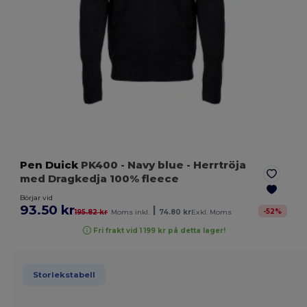
Pen Duick
PK400
- Navy blue
- Herrtröja
med Dragkedja 100% fleece
Börjar vid
93.50 kr
|
-
52
%
195.82 kr
Moms inkl.
74.80 kr
Exkl. Moms
Fri frakt vid 1 199 kr på detta lager!
Storlekstabell