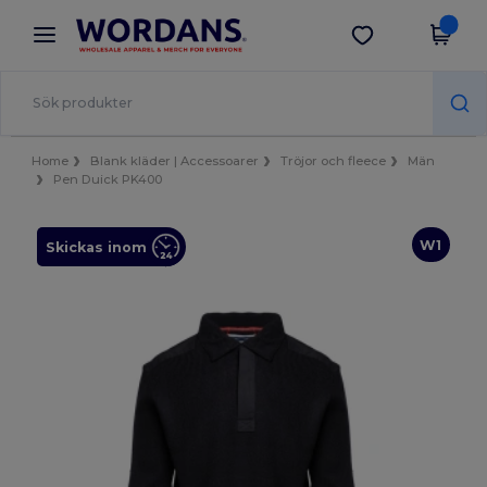
×
Wordans-app
Hämta app
Bättre priser i appen!
Home
Blank kläder | Accessoarer
Tröjor och fleece
Män
Pen Duick PK400
W1
Skickas inom