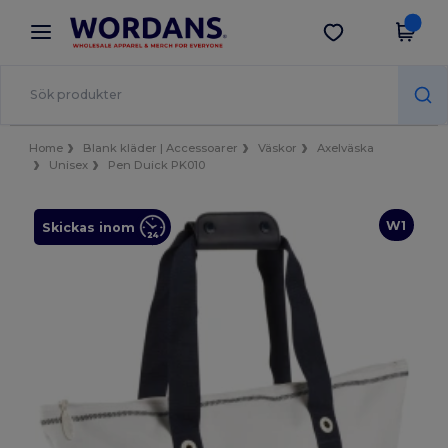
×
Wordans-app
Hämta app
Bättre priser i appen!
Home
Blank kläder | Accessoarer
Väskor
Axelväska
Unisex
Pen Duick PK010
W1
Skickas inom