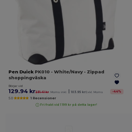
Pen Duick
PK010
- White/Navy
- Zippad
shoppingväska
Börjar vid
129.94 kr
|
-
44
%
231.41 kr
Moms inkl.
103.95 kr
Exkl. Moms
5.0
1 Recensioner
Fri frakt vid 1 199 kr på detta lager!