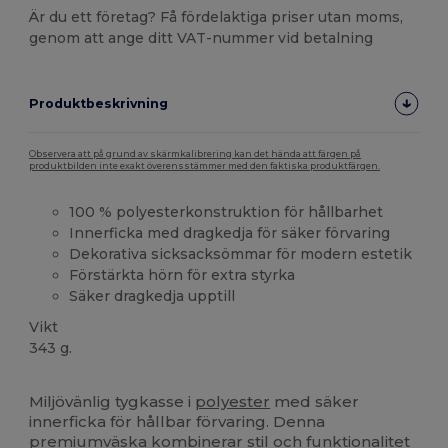
Är du ett företag? Få fördelaktiga priser utan moms,
genom att ange ditt VAT-nummer vid betalning
Produktbeskrivning
Observera att på grund av skärmkalibrering kan det hända att färgen på
produktbilden inte exakt överensstämmer med den faktiska produktfärgen.
100 % polyesterkonstruktion för hållbarhet
Innerficka med dragkedja för säker förvaring
Dekorativa sicksacksömmar för modern estetik
Förstärkta hörn för extra styrka
Säker dragkedja upptill
Vikt
343 g.
Högt lager
Miljövänlig tygkasse i
polyester
med säker
innerficka för hållbar förvaring. Denna
premiumväska kombinerar stil och funktionalitet