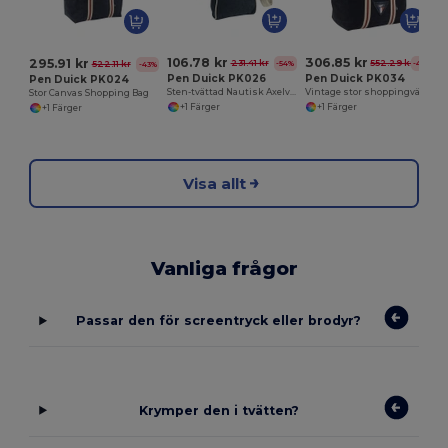
106.78 kr
306.85 kr
295.91 kr
231.41 kr
552.29 kr
-54%
-44%
522.11 kr
-43%
Pen Duick PK026
Pen Duick PK034
Pen Duick PK024
Sten-tvättad Nautisk Axelväska
Vintage stor shoppingväska canvas
Stor Canvas Shopping Bag
+1 Färger
+1 Färger
+1 Färger
Visa allt
Vanliga frågor
Passar den för screentryck eller brodyr?
Krymper den i tvätten?