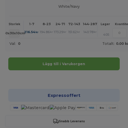
White/Navy
1-7
8-23
24-71
72-143
144-287
288 +
Mer
Storlek
Lager
Kvantite
+
216.54
194.86
173.29
151.62
140.78
129.94
kr
kr
kr
kr
kr
kr
50x30x10cm
405
Val:
0
Totalt:
0.00 k
Lägg till i Varukorgen
Anpassa det!
Expressoffert
Snabb Leverans