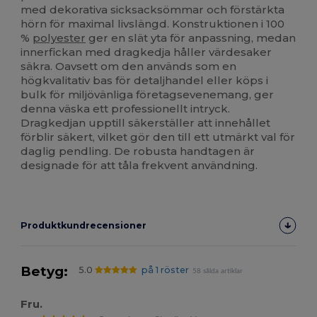
med dekorativa sicksacksömmar och förstärkta
hörn för maximal livslängd. Konstruktionen i 100
%
polyester
ger en slät yta för anpassning, medan
innerfickan med dragkedja håller värdesaker
säkra. Oavsett om den används som en
högkvalitativ bas för detaljhandel eller köps i
bulk för miljövänliga företagsevenemang, ger
denna väska ett professionellt intryck.
Dragkedjan upptill säkerställer att innehållet
förblir säkert, vilket gör den till ett utmärkt val för
daglig pendling. De robusta handtagen är
designade för att tåla frekvent användning.
Produktkundrecensioner
Betyg:
5.0
på 1 röster
58 sålda artiklar
Fru.