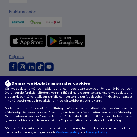
Fraktmetoder
Följ oss
2026. Alla rättigheter förbehållna
Denna webbplats använder cookies
Allmänna Villkor
|
Anpassad policy
|
Integritetspolicy
|
Policy för cookies
Vår webbplats använder både egna och tredjepartscookies för att förbättra den
|
Karta över webbplatsen
övergripande funktionaliteten, komma ihåg dina preferenser, analysera webbplatsens
prestanda och säkerställa en smidig och personlig surfupplevelse, inklusive anpassat
innehåll, optimerade interaktioner med vår webbplats och reklam.
Du kan hantera dina cookieinställningar när som helst. Nödvändiga cookies, som är
nödvändiga för webbplatsens funktion, kan inte inaktiveras eftersom de är nödvändiga
för att webbplatsen ska fungera korrekt. Du kan dock välja att tillåta eller blockera andra
typer av cookies, som de som används för personalisering, analys och inriktning.
För mer information om hur vi använder cookies, hur du kontrollerar dem och om
tredjepartscookies, vänligen se vår
Cookies policy
och
Privacy Policy
.