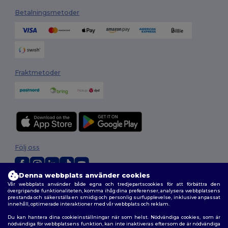
Betalningsmetoder
Fraktmetoder
Följ oss
Denna webbplats använder cookies
Vår webbplats använder både egna och tredjepartscookies för att förbättra den
2026. Alla rättigheter förbehållna
övergripande funktionaliteten, komma ihåg dina preferenser, analysera webbplatsens
Allmänna Villkor
|
Anpassad policy
|
Integritetspolicy
|
Policy för cookies
prestanda och säkerställa en smidig och personlig surfupplevelse, inklusive anpassat
|
Karta över webbplatsen
innehåll, optimerade interaktioner med vår webbplats och reklam.
Du kan hantera dina cookieinställningar när som helst. Nödvändiga cookies, som är
nödvändiga för webbplatsens funktion, kan inte inaktiveras eftersom de är nödvändiga