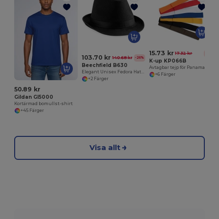
15.73 kr
17.32 kr
-9%
103.70 kr
140.68 kr
-26%
K-up KP066B
Beechfield B630
Avtagbar tejp för Panama & Canotier-hattar
Elegant Unisex Fedora Hatt i Polyester och Bomull
+6 Färger
+2 Färger
50.89 kr
Gildan GI5000
Kortärmad bomullst-shirt
+45 Färger
Visa allt