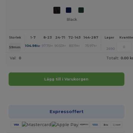
Black
1-7
8-23
24-71
72-143
144-287
288 +
Mer
Storlek
Lager
Kvantite
+
104.98
97.75
90.53
83.19
75.97
72.36
kr
kr
kr
kr
kr
kr
59mm
2690
Val:
0
Totalt:
0.00 k
Lägg till i Varukorgen
Anpassa det!
Expressoffert