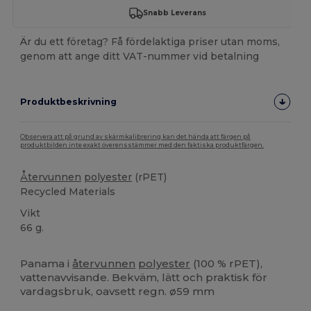
Snabb Leverans
Är du ett företag? Få fördelaktiga priser utan moms,
genom att ange ditt VAT-nummer vid betalning
Produktbeskrivning
Observera att på grund av skärmkalibrering kan det hända att färgen på
produktbilden inte exakt överensstämmer med den faktiska produktfärgen.
Återvunnen
polyester
(rPET)
Recycled Materials
Vikt
66 g.
Anpassningsbar
Högt lager
Panama i
återvunnen
polyester
(100 % rPET),
vattenavvisande. Bekväm, lätt och praktisk för
vardagsbruk, oavsett regn. ø59 mm