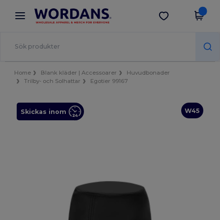
×
Wordans-app
Hämta app
Bättre priser i appen!
Home
Blank kläder | Accessoarer
Huvudbonader
Trilby- och Solhattar
Egotier 99167
W45
Skickas inom