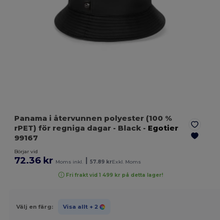
Panama i återvunnen polyester (100 %
rPET) för regniga dagar
- Black
-
Egotier
99167
Börjar vid
72.36 kr
|
Moms inkl.
57.89 kr
Exkl. Moms
Fri frakt vid 1 499 kr på detta lager!
Välj en färg:
Visa allt
+ 2