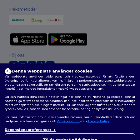
Fraktmetoder
Följ oss
Denna webbplats använder cookies
Vår webbplats använder både egna och tredjepartscookies för att förbättra den
2026. Alla rättigheter förbehållna
övergripande funktionaliteten, komma ihåg dina preferenser, analysera webbplatsens
prestanda och säkerställa en smidig och personlig surfupplevelse, inklusive anpassat
Allmänna Villkor
|
Anpassad policy
|
Integritetspolicy
|
Policy för cookies
innehåll, optimerade interaktioner med vår webbplats och reklam.
|
Karta över webbplatsen
Du kan hantera dina cookieinställningar när som helst. Nödvändiga cookies, som är
nödvändiga för webbplatsens funktion, kan inte inaktiveras eftersom de är nödvändiga
för att webbplatsen ska fungera korrekt. Du kan dock välja att tillåta eller blockera andra
typer av cookies, som de som används för personalisering, analys och inriktning.
För mer information om hur vi använder cookies, hur du kontrollerar dem och om
tredjepartscookies, vänligen se vår
Cookies policy
och
Privacy Policy
.
Recensionspreferenser
Tillåt endast nödvändiga