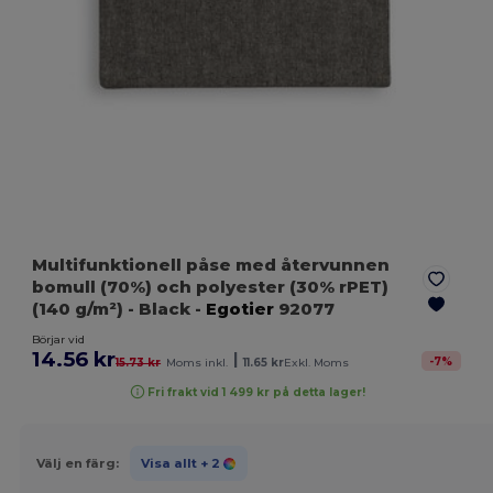
Multifunktionell påse med återvunnen
bomull (70%) och polyester (30% rPET)
(140 g/m²)
- Black
-
Egotier
92077
Börjar vid
14.56 kr
|
-
7
%
15.73 kr
Moms inkl.
11.65 kr
Exkl. Moms
Fri frakt vid 1 499 kr på detta lager!
Välj en färg:
Visa allt
+ 2