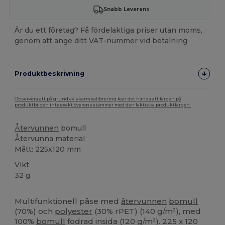
Snabb Leverans
Är du ett företag? Få fördelaktiga priser utan moms,
genom att ange ditt VAT-nummer vid betalning
Produktbeskrivning
Observera att på grund av skärmkalibrering kan det hända att färgen på
produktbilden inte exakt överensstämmer med den faktiska produktfärgen.
Återvunnen
bomull
Återvunna material
Mått: 225x120 mm
Vikt
32 g.
Högt lager
Multifunktionell påse med
återvunnen
bomull
(70%) och
polyester
(30% rPET) (140 g/m²), med
100%
bomull
fodrad insida (120 g/m²). 225 x 120