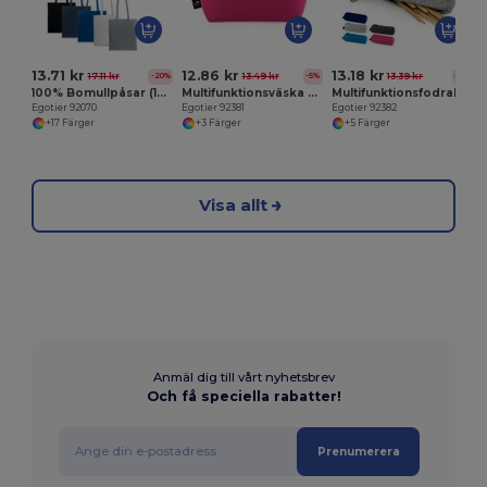
13.71 kr
12.86 kr
13.18 kr
17.11 kr
13.49 kr
13.39 kr
-20%
-5%
-2%
100% Bomullpåsar (140 g/m²)
Multifunktionsväska gjord av återvunnen filt (100% rPET)
Multifunktionsfodral tillverkad av återvunnen filt (100% rPET)
Egotier 92070
Egotier 92381
Egotier 92382
+17 Färger
+3 Färger
+5 Färger
Visa allt
Anmäl dig till vårt nyhetsbrev
Och få speciella rabatter!
Prenumerera