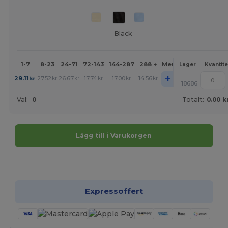
Black
1-7
8-23
24-71
72-143
144-287
288 +
Mer
Lager
Kvantite
+
29.11
27.52
26.67
17.74
17.00
14.56
kr
kr
kr
kr
kr
kr
18686
Val:
0
Totalt:
0.00 k
Lägg till i Varukorgen
Anpassa det!
Expressoffert