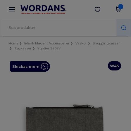
×
Wordans-app
Hämta app
Bättre priser i appen!
Home
Blank kläder | Accessoarer
Väskor
Shoppingkassar
Tygkassar
Egotier 92077
W45
Skickas inom