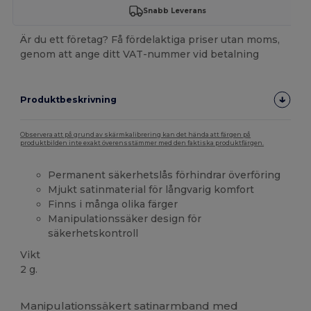
Snabb Leverans
Är du ett företag? Få fördelaktiga priser utan moms,
genom att ange ditt VAT-nummer vid betalning
Produktbeskrivning
Observera att på grund av skärmkalibrering kan det hända att färgen på
produktbilden inte exakt överensstämmer med den faktiska produktfärgen.
Permanent säkerhetslås förhindrar överföring
Mjukt satinmaterial för långvarig komfort
Finns i många olika färger
Manipulationssäker design för
säkerhetskontroll
Vikt
2 g.
Högt lager
Anpassningsbar
Manipulationssäkert satinarmband med