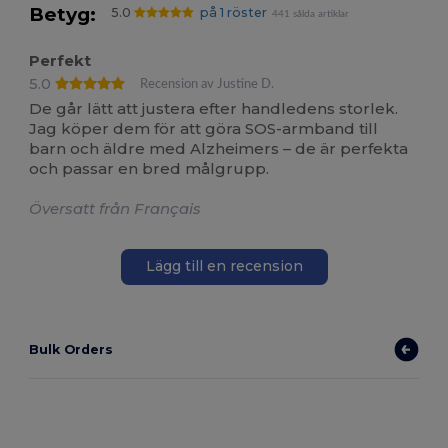
Betyg:
5.0
på 1 röster
441 sålda artiklar
Perfekt
5.0
Recension av Justine D.
De går lätt att justera efter handledens storlek.
Jag köper dem för att göra SOS-armband till
barn och äldre med Alzheimers – de är perfekta
och passar en bred målgrupp.
Översatt från Français
Lägg till en recension
Bulk Orders