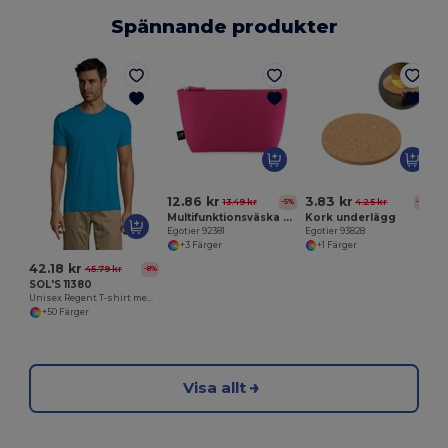
Spännande produkter
E
12.86 kr
3.83 kr
13.49 kr
4.25 kr
-5%
-10%
Multifunktionsväska gjord av återvunnen filt (100% rPET)
Kork underlägg
Egotier 92381
Egotier 93828
+3 Färger
+1 Färger
42.18 kr
45.79 kr
-8%
SOL'S 11380
Unisex Regent T-shirt med rund hals
+50 Färger
Visa allt