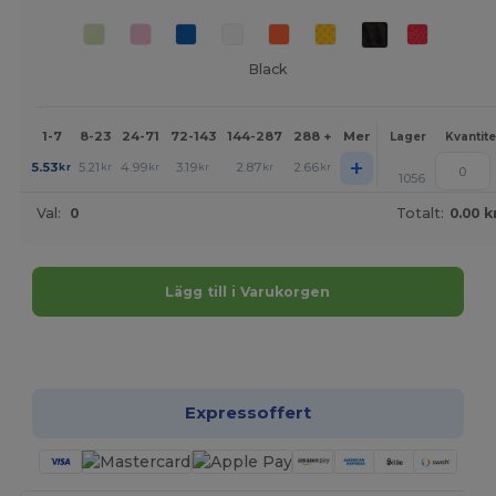
Black
1-7
8-23
24-71
72-143
144-287
288 +
Mer
Lager
Kvantite
+
5.53
5.21
4.99
3.19
2.87
2.66
kr
kr
kr
kr
kr
kr
1056
Val:
0
Totalt:
0.00 k
Lägg till i Varukorgen
Anpassa det!
Expressoffert