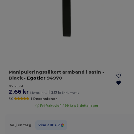
Manipuleringssäkert armband i satin
-
Black
-
Egotier
94970
Börjar vid
2.66 kr
|
Moms inkl.
2.13 kr
Exkl. Moms
5.0
1 Recensioner
Fri frakt vid 1 499 kr på detta lager!
Välj en färg:
Visa allt
+ 7