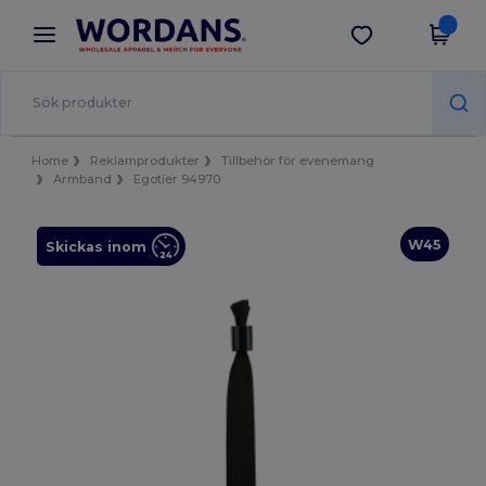
×
Wordans-app
Hämta app
Bättre priser i appen!
Home
Reklamprodukter
Tillbehör för evenemang
Armband
Egotier 94970
W45
Skickas inom