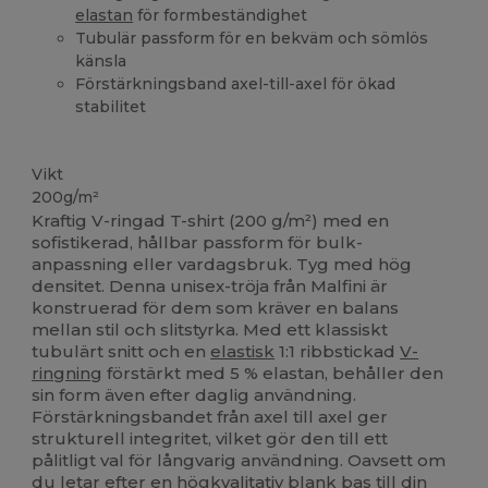
elastan
för formbeständighet
Tubulär passform för en bekväm och sömlös
känsla
Förstärkningsband axel-till-axel för ökad
stabilitet
Högt lager
Vikt
200g/m²
Kraftig V-ringad T-shirt (200 g/m²) med en
sofistikerad, hållbar passform för bulk-
anpassning eller vardagsbruk. Tyg med hög
densitet. Denna unisex-tröja från Malfini är
konstruerad för dem som kräver en balans
mellan stil och slitstyrka. Med ett klassiskt
tubulärt snitt och en
elastisk
1:1 ribbstickad
V-
ringning
förstärkt med 5 % elastan, behåller den
sin form även efter daglig användning.
Förstärkningsbandet från axel till axel ger
strukturell integritet, vilket gör den till ett
pålitligt val för långvarig användning. Oavsett om
du letar efter en högkvalitativ blank bas till din