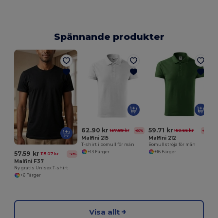
Spännande produkter
M
D
62.90 kr
59.71 kr
157.89 kr
150.66 kr
-60%
-60%
Malfini 215
Malfini 212
T-shirt i bomull för män
Bomullströja för män
+13 Färger
+16 Färger
57.59 kr
115.07 kr
-50%
Malfini F37
Ny gratis Unisex T-shirt
+6 Färger
Visa allt