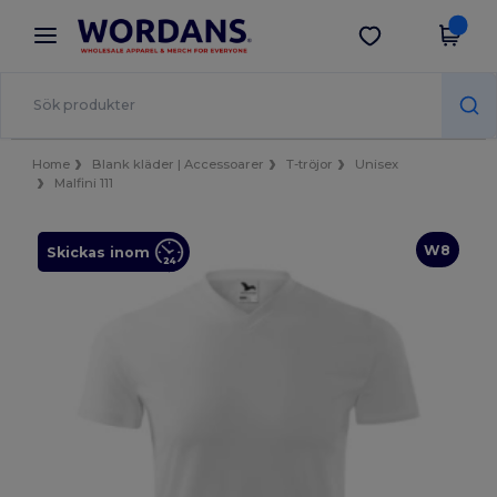
×
Wordans-app
Hämta app
Bättre priser i appen!
Home
Blank kläder | Accessoarer
T-tröjor
Unisex
Malfini 111
W8
Skickas inom