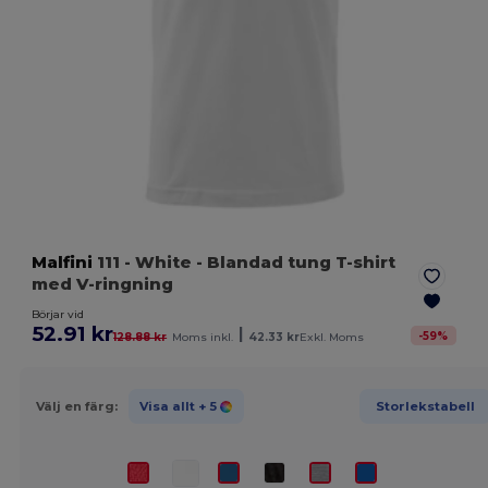
Malfini
111
- White
- Blandad tung T-shirt
med V-ringning
Börjar vid
52.91 kr
|
-
59
%
128.88 kr
Moms inkl.
42.33 kr
Exkl. Moms
Välj en färg:
Visa allt
+ 5
Storlekstabell