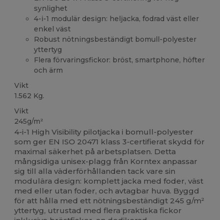
synlighet
4-i-1 modulär design: heljacka, fodrad väst eller
enkel väst
Robust nötningsbeständigt bomull-polyester
yttertyg
Flera förvaringsfickor: bröst, smartphone, höfter
och ärm
Vikt
1.562 Kg.
Vikt
245g/m²
4-i-1 High Visibility pilotjacka i bomull-polyester
som ger EN ISO 20471 klass 3-certifierat skydd för
maximal säkerhet på arbetsplatsen. Detta
mångsidiga unisex-plagg från Korntex anpassar
sig till alla väderförhållanden tack vare sin
modulära design: komplett jacka med foder, väst
med eller utan foder, och avtagbar huva. Byggd
för att hålla med ett nötningsbeständigt 245 g/m²
yttertyg, utrustad med flera praktiska fickor