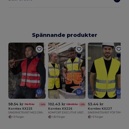
Spännande produkter
58.54 kr
102.43 kr
53.44 kr
76.71 kr
136.00 kr
-24%
-25%
Korntex KX225
Korntex KX226
Korntex KX227
SÄKERHETSVÄST MED DRAGKEDJA COLOGNE
KOMFORT EXECUTIVE VÄST HAMBURG
SÄKERHETSVÄST FÖR TRYCK PASSAU
+3 Färger
+20 Färger
+3 Färger