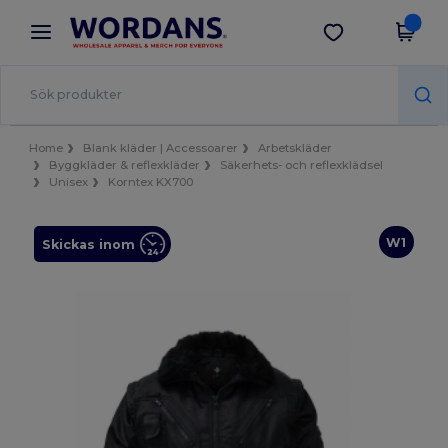
×
Wordans-app
Hämta app
Bättre priser i appen!
Home
Blank kläder | Accessoarer
Arbetskläder
Byggkläder & reflexkläder
Säkerhets- och reflexklädsel
Unisex
Korntex KX700
W1
Skickas inom