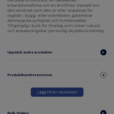
inklusive bröstfickor, en dedikerad
smartphoneficka och en ärmficka. Oavsett om
den används som den är eller anpassas för
logistik-, bygg- eller eventteam, garanterar
denna jacka synlighet och funktionalität.
Tillgänglig i bulk för företag som söker robust
och anpassningsbar personlig skyddsutrustning.
Upptäck andra produkter
Produktkundrecensioner
Lägg till en recension
Bulk Orders