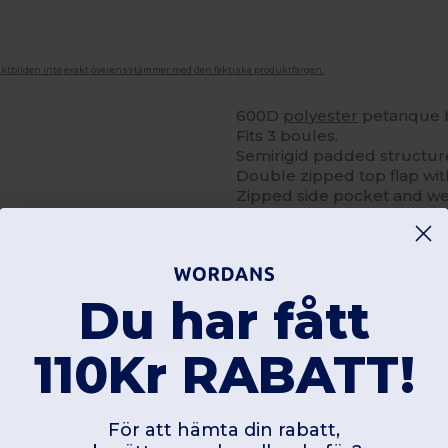
duktbilden inte exakt överensstämmer med den faktiska produktfärgen.
600D
polyester
petanque b
Fits 3 boules.
Semirigid padded structure
Double zipped top flap wit
Zipped side pocket and w
Du har fått
Lägg till en recension
110Kr RABATT!
För att hämta din rabatt,