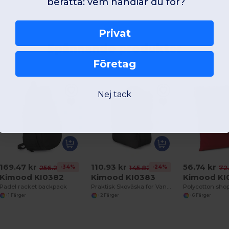
berätta: vem handlar du för?
Privat
Spännande produkter
Företag
Nej tack
169.47 kr
110.93 kr
56.74 kr
-34%
-24%
256.28 kr
145.82 kr
72.
Kimood KI0382
Kimood KI0383
Kimood KI
Padel racket backpack
Praktisk Skoväska för Vandring och Säkerhet
Polycotton sho
+1 Färger
+2 Färger
+6 Färger