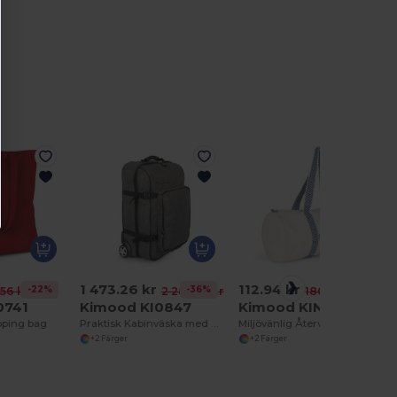
1 473.26 kr
112.94 kr
-22%
-36%
-37%
56 kr
2 289.55 kr
180.70 kr
0741
Kimood KI0847
Kimood KINS101
pping bag
Praktisk Kabinväska med Avtagbar Frampanel
Miljövänlig Återvunnen Duffelväska med Etniska Detaljer
+2 Färger
+2 Färger