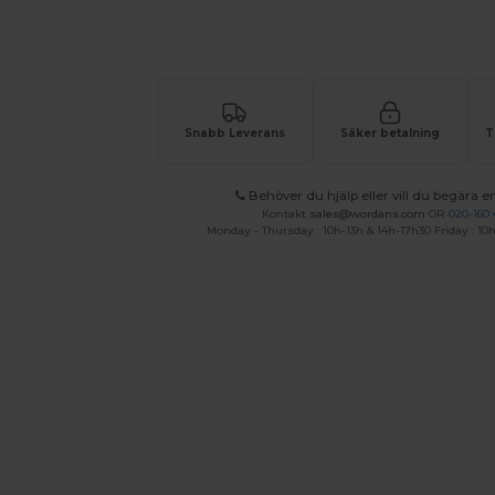
Begär en anpassad offert för dina
Snabb Leverans
Säker betalning
T
Behöver du hjälp eller vill du begära en
Kontakt
sales@wordans.com
OR
020-160 
Monday - Thursday : 10h-13h & 14h-17h30 Friday : 10h