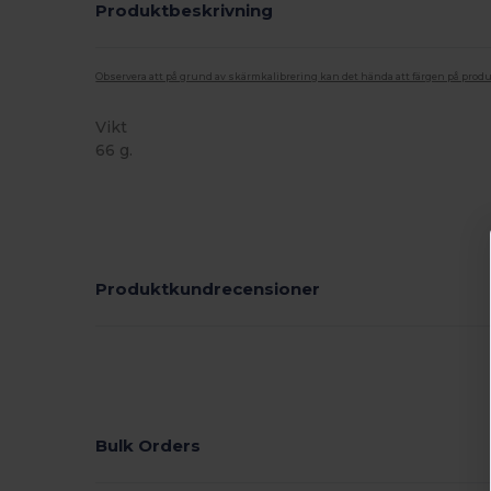
Produktbeskrivning
Observera att på grund av skärmkalibrering kan det hända att färgen på pro
Vikt
66 g.
Högt lager
Produktkundrecensioner
Bulk Orders