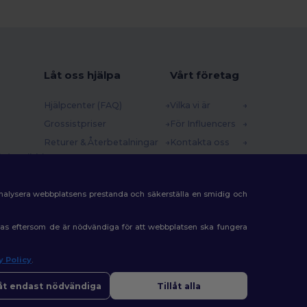
Låt oss hjälpa
Vårt företag
Hjälpcenter (FAQ)
Vilka vi är
Grossistpriser
För Influencers
Returer & Återbetalningar
Kontakta oss
 (english)
Ordlista
Karriärcenter
Fraktmetoder
analysera webbplatsens prestanda och säkerställa en smidig och
Rabattkoder
eras eftersom de är nödvändiga för att webbplatsen ska fungera
y Policy
.
låt endast nödvändiga
Tillåt alla