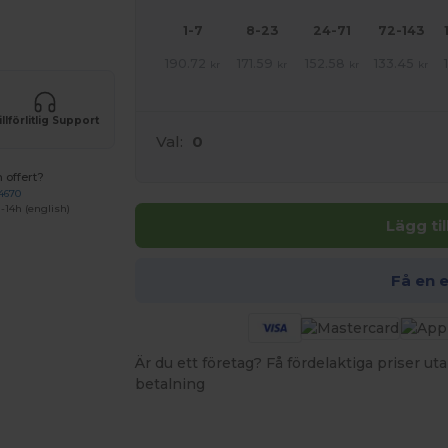
 produkter
1-7
8-23
24-71
72-143
190.72
171.59
152.58
133.45
kr
kr
kr
kr
illförlitlig Support
Val:
0
 offert?
4670
-14h (english)
Lägg ti
Få en 
Är du ett företag? Få fördelaktiga priser 
betalning