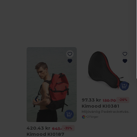
97.33 kr
-26%
130.70 kr
Kimood KI0381
Miljövänlig Padelracketväska med Justerbar Rem
+2 Färger
420.43 kr
-35%
643.49 kr
Kimood KI0187