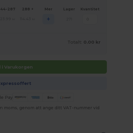
144-287
288 +
Mer
Lager
Kvantitet
+
123.99
114.43
271
kr
kr
Totalt:
0.00 kr
ll i Varukorgen
expressoffert
utan moms, genom att ange ditt VAT-nummer vid