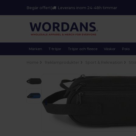
Begär offert
|
Leverans inom 24-48h timmar
Märken
T-tröjor
Tröjor och fleece
Väskor
Polo
Home
Reklamprodukter
Sport & Rekreation
Str