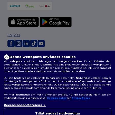
Följ oss
2026. Alla rättigheter förbehållna
Denna webbplats använder cookies
Allmänna Villkor
|
Anpassad policy
|
Integritetspolicy
|
Policy för cookies
Vår webbplats använder både egna och tredjepartscookies för att förbättra den
|
Karta över webbplatsen
övergripande funktionaliteten, komma ihåg dina preferenser, analysera webbplatsens
prestanda och säkerställa en smidig och personlig surfupplevelse, inklusive anpassat
innehåll, optimerade interaktioner med vår webbplats och reklam.
Du kan hantera dina cookieinställningar när som helst. Nödvändiga cookies, som är
nödvändiga för webbplatsens funktion, kan inte inaktiveras eftersom de är nödvändiga
för att webbplatsen ska fungera korrekt. Du kan dock välja att tillåta eller blockera andra
typer av cookies, som de som används för personalisering, analys och inriktning.
För mer information om hur vi använder cookies, hur du kontrollerar dem och om
tredjepartscookies, vänligen se vår
Cookies policy
och
Privacy Policy
.
Recensionspreferenser
👋
Hej
Om du har några frågor eller
Tillåt endast nödvändiga