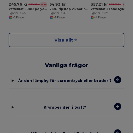
245.76 kr
54.93 kr
357.21 kr
430.21 kr
607.01 kr
-43%
-41%
Vattentät 600D polyester 15.6'' laptopryggsäck
210D ripstop vikbar ryggsäck
Vattentät 2Tone Nylon 17'' laptopryggsäck
Egotier 92637
Egotier 92669
Egotier 92675
+2 Färger
+5 Färger
+4 Färger
Visa allt
Vanliga frågor
Är den lämplig för screentryck eller broderi?
Krymper den i tvätt?