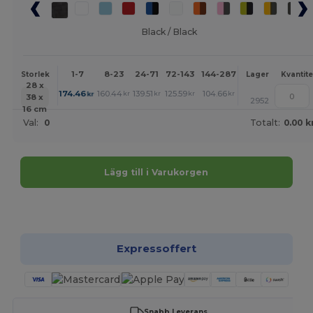
Black / Black
1-7
8-23
24-71
72-143
144-287
288 +
Mer
Storlek
Lager
Kvantite
28 x
+
174.46
160.44
139.51
125.59
104.66
90.74
kr
kr
kr
kr
kr
kr
38 x
2952
16 cm
Val:
0
Totalt:
0.00 k
Lägg till i Varukorgen
Anpassa det!
Expressoffert
Snabb Leverans