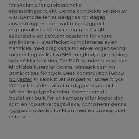
för skolan eller professionella
anpassningsprojekt. Denna kompakta version av
KI0130-modellen är designad för daglig
användning, med en vadderad rygg och
ergonomiska justerbara remmar för att
säkerställa en bekväm passform för yngre
användare. Huvudfacket kompletteras av en
framficka med dragkedja för enkel organisering,
medan högkvalitativa SBS-dragkedjor ger smidig
och pålitlig funktion. För B2B-kunder, skolor och
idrottslag fungerar denna ryggsäck som en
utmärkt bas för tryck. Dess konstruktion i 600D
polyester
är särskilt väl lämpad för screentryck,
DTF och broderi, vilket möjliggör skarp och
hållbar logotypplacering. Oavsett om du
beställer i bulk för en kampanj eller köper den
som en robust vardagsväska, kombinerar denna
ryggsäck praktisk funktion med en professionell
estetik.