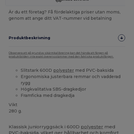
Är du ett företag? Få fördelaktiga priser utan moms,
genom att ange ditt VAT-nummer vid betalning
Produktbeskrivning
Observera att på grund av skärmkalibrering kan det hända att färgen på
produktbilden inte exakt överensstämmer med den faktiska produktfärgen.
Slitstark 600D
polyester
med PVC-baksida
Ergonomiska justerbara remmar och vadderad
rygg
Högkvalitativa SBS-dragkedjor
Framficka med dragkedja
Vikt
280 g.
Högt lager
Klassisk juniorryggsäck i 600D
polyester
med
PVC-baksida, vilket ger hållbarhet och komfort