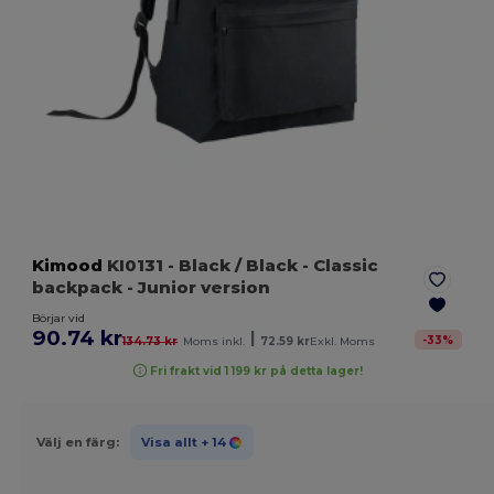
Kimood
KI0131
- Black / Black
- Classic
backpack - Junior version
Börjar vid
90.74 kr
|
-
33
%
134.73 kr
Moms inkl.
72.59 kr
Exkl. Moms
Fri frakt vid 1 199 kr på detta lager!
Välj en färg:
Visa allt
+ 14