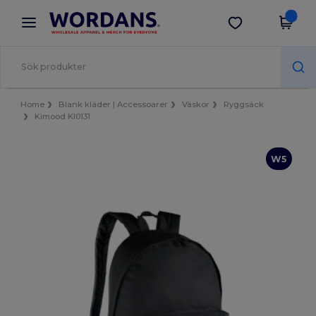
×
Wordans-app
Hämta app
Bättre priser i appen!
Home
Blank kläder | Accessoarer
Väskor
Ryggsäck
Kimood KI0131
W5