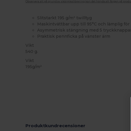
Observera att på grund av skärmkalibrering kan det hända att färgen på pro
Slitstarkt 195 g/m² twilltyg
Maskintvättbar upp till 95°C och lämplig för 
Asymmetrisk stängning med 5 tryckknappa
Praktisk pennficka på vänster ärm
Vikt
540 g.
Vikt
195g/m²
Produktkundrecensioner