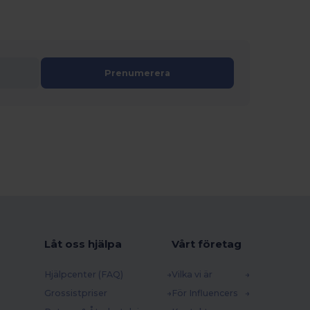
Prenumerera
Låt oss hjälpa
Vårt företag
Hjälpcenter (FAQ)
Vilka vi är
Grossistpriser
För Influencers