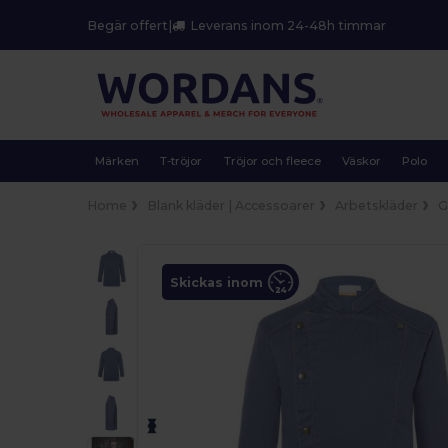
Begär offert
|
Leverans inom 24-48h timmar
Märken
T-tröjor
Tröjor och fleece
Väskor
Polo
Home
Blank kläder | Accessoarer
Arbetskläder
G
Skickas inom