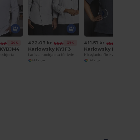
422.03 kr
411.51 kr
-39%
-37%
-37%
1.59 kr
669.80 kr
653.54 kr
 KYBJM4
Karlowsky KYJF3
Karlowsky KYJF4
sskjorta
Larissa kockjacka för kvinnor
Köksjacka för kvinnor Greta
+4 Färger
+4 Färger