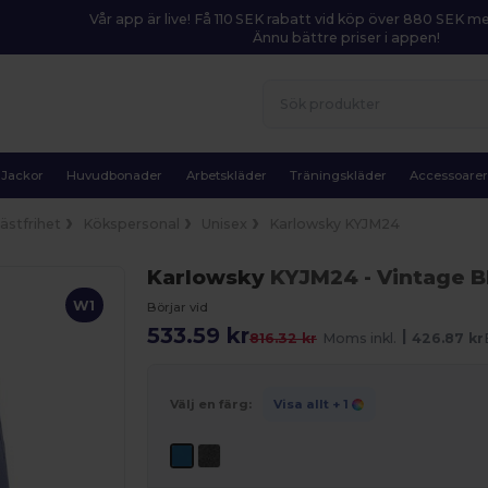
Vår app är live! Få 110 SEK rabatt vid köp över 880 SEK 
Ännu bättre priser i appen!
Jackor
Huvudbonader
Arbetskläder
Träningskläder
Accessoare
ästfrihet
Kökspersonal
Unisex
Karlowsky KYJM24
Karlowsky
KYJM24
- Vintage B
W1
Börjar vid
533.59 kr
|
816.32 kr
Moms inkl.
426.87 kr
Välj en färg:
Visa allt
+ 1