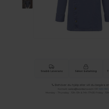
Begär en anpassad offert för dina
Snabb Leverans
Säker betalning
T
Behöver du hjälp eller vill du begära en
Kontakt
sales@wordans.com
OR
020-160 
Monday - Thursday : 10h-13h & 14h-17h30 Friday : 10h