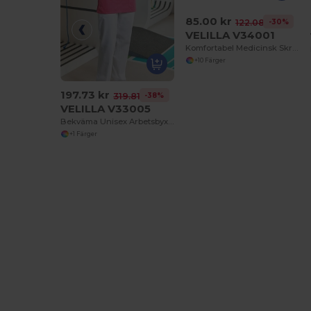
85.00 kr
-30%
122.08 kr
VELILLA V34001
Komfortabel Medicinsk Skrubbmössa för Kvinnor
+10 Färger
197.73 kr
-38%
319.81 kr
VELILLA V33005
Bekväma Unisex Arbetsbyxor i Bomull för Proffs
+1 Färger