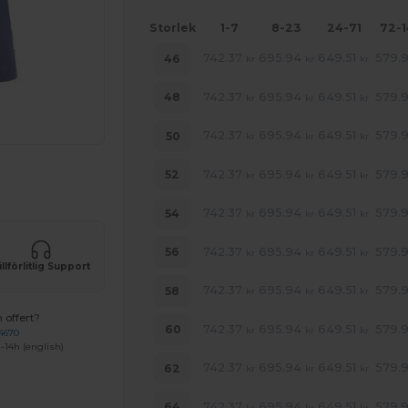
Storlek
1-7
8-23
24-71
72-
742.37
695.94
649.51
579.9
46
kr
kr
kr
742.37
695.94
649.51
579.9
48
kr
kr
kr
742.37
695.94
649.51
579.9
50
kr
kr
kr
742.37
695.94
649.51
579.9
52
 produkter
kr
kr
kr
742.37
695.94
649.51
579.9
54
kr
kr
kr
742.37
695.94
649.51
579.9
56
kr
kr
kr
illförlitlig Support
742.37
695.94
649.51
579.9
58
kr
kr
kr
 offert?
742.37
695.94
649.51
579.9
60
kr
kr
kr
4670
-14h (english)
742.37
695.94
649.51
579.9
62
kr
kr
kr
742.37
695.94
649.51
579.9
64
kr
kr
kr