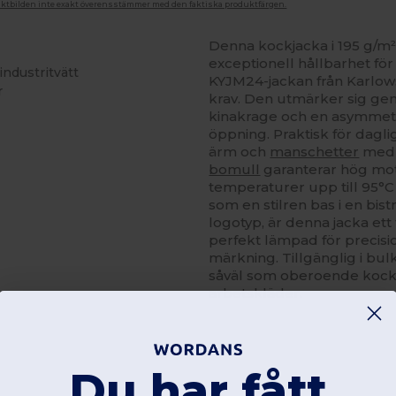
duktbilden inte exakt överensstämmer med den faktiska produktfärgen.
Denna kockjacka i 195 g/m²
exceptionell hållbarhet f
industritvätt
KYJM24-jackan från Karlo
r
krav. Den utmärker sig g
kinakrage och en asymmetr
öppning. Praktisk för dagl
ärm och
manschetter
med 
bomull
garanterar hög mots
temperaturer upp till 95°C
som en stilren bas i en bi
logotyp, är denna jacka ett 
perfekt lämpad för precisi
märkning. Tillgänglig i bu
såväl som oberoende kock
arbetskläder.
Du har fått