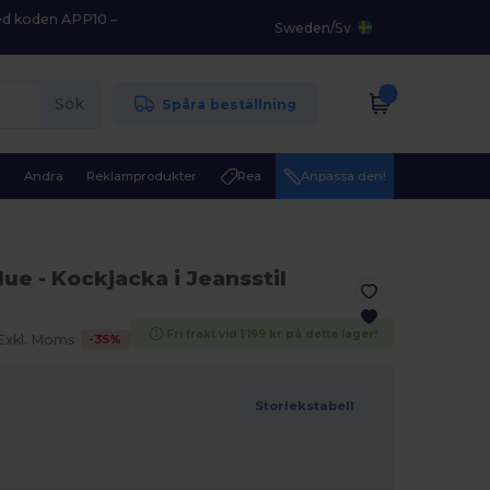
med koden APP10 –
Sweden
/
Sv
Sök
Spåra beställning
r
Andra
Reklamprodukter
Rea
Anpassa den!
lue
- Kockjacka i Jeansstil
Fri frakt vid 1 199 kr på detta lager!
-
35
%
Exkl. Moms
Storlekstabell