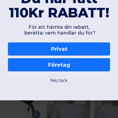
110Kr RABATT!
Lägg till en recension
För att hämta din rabatt,
berätta: vem handlar du för?
Privat
Företag
Spännande produkter
Nej tack