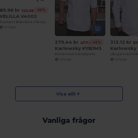
85.96 kr
-30%
123.25 kr
VELILLA V4002
Kockens Bekväma Hårskyddsmössa
+2 Färger
279.44 kr
313.12 kr
-42%
477.91 kr
51
Karlowsky KYBJM3
Karlowsky
Kortärmad köksskjorta
Långärmad kök
+2 Färger
+2 Färger
Visa allt
Vanliga frågor