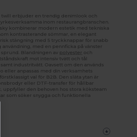
 twill erbjuder en trendig denimlook och
ör yrkesverksamma inom restaurangbranschen.
wsky kombinerar modern estetik med tekniska
enom kontrasterande sömmar, en elegant
isk stängning med 5 tryckknappar för snabb
ig användning, med en pennficka på vänster
sprund. Blandningen av
polyester
och
tåndskraft mot intensiv tvätt och tål
 samt industritvätt. Oavsett om den används
stro eller anpassas med din verksamhets
förstklassigt val för B2B. Den släta ytan är
onsbrodyr eller DTF-transfer för hållbar
lk, uppfyller den behoven hos stora köksteam
ar som söker snygga och funktionella