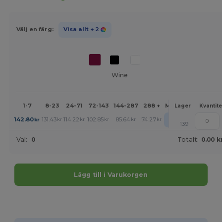
Välj en färg:
Visa allt
+ 2
Wine
1-7
8-23
24-71
72-143
144-287
288 +
Mer
Lager
Kvantite
+
142.80
131.43
114.22
102.85
85.64
74.27
kr
kr
kr
kr
kr
kr
139
Val:
0
Totalt:
0.00 k
Lägg till i Varukorgen
Anpassa det!