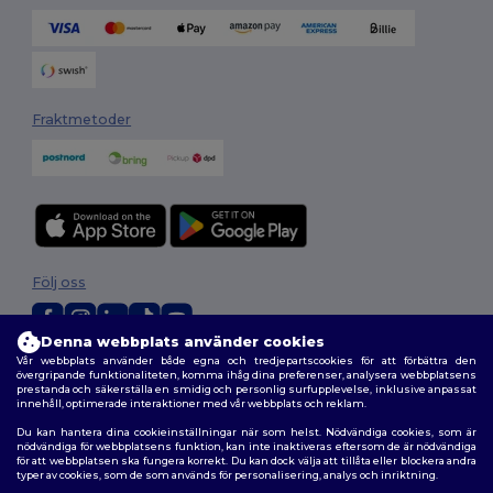
Fraktmetoder
Följ oss
Denna webbplats använder cookies
Vår webbplats använder både egna och tredjepartscookies för att förbättra den
2026. Alla rättigheter förbehållna
övergripande funktionaliteten, komma ihåg dina preferenser, analysera webbplatsens
Allmänna Villkor
|
Anpassad policy
|
Integritetspolicy
|
Policy för cookies
prestanda och säkerställa en smidig och personlig surfupplevelse, inklusive anpassat
innehåll, optimerade interaktioner med vår webbplats och reklam.
|
Karta över webbplatsen
Du kan hantera dina cookieinställningar när som helst. Nödvändiga cookies, som är
nödvändiga för webbplatsens funktion, kan inte inaktiveras eftersom de är nödvändiga
för att webbplatsen ska fungera korrekt. Du kan dock välja att tillåta eller blockera andra
typer av cookies, som de som används för personalisering, analys och inriktning.