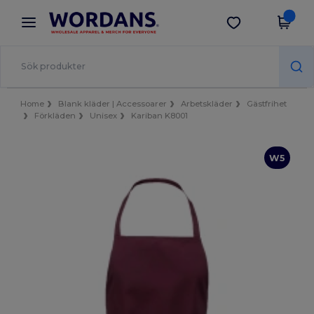
×
Wordans-app
Hämta app
Bättre priser i appen!
Home
Blank kläder | Accessoarer
Arbetskläder
Gästfrihet
Förkläden
Unisex
Kariban K8001
W5