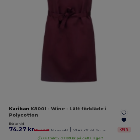
Kariban
K8001
- Wine
- Lätt förkläde i
Polycotton
Börjar vid
74.27 kr
|
-
38
%
120.59 kr
Moms inkl.
59.42 kr
Exkl. Moms
Fri frakt vid 1 199 kr på detta lager!