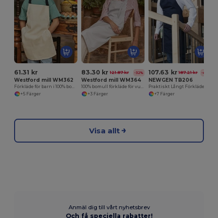
61.31 kr
83.30 kr
107.63 kr
121.87 kr
187.21 kr
-32%
-43%
Westford mill WM362
Westford mill WM364
NEWGEN TB206
Förkläde för barn i 100% bomull
100% bomull förkläde för vuxna
Praktiskt Långt Förkläde med Fickor och Metallspänne
+5 Färger
+3 Färger
+7 Färger
Visa allt
Anmäl dig till vårt nyhetsbrev
Och få speciella rabatter!