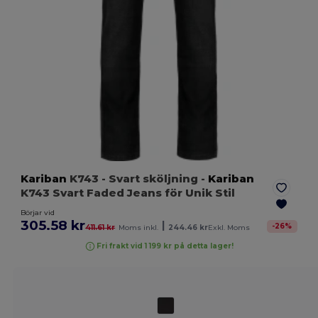
Kariban
K743
- Svart sköljning
-
Kariban
K743 Svart Faded Jeans för Unik Stil
Börjar vid
305.58 kr
|
-
26
%
411.61 kr
Moms inkl.
244.46 kr
Exkl. Moms
Fri frakt vid 1 199 kr på detta lager!