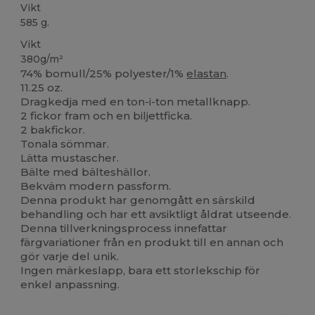
Vikt
585 g.
Vikt
380g/m²
74% bomull/25% polyester/1%
elastan
.
11.25 oz.
Dragkedja med en ton-i-ton metallknapp.
2 fickor fram och en biljettficka.
2 bakfickor.
Tonala sömmar.
Lätta mustascher.
Bälte med bälteshällor.
Bekväm modern passform.
Denna produkt har genomgått en särskild
behandling och har ett avsiktligt åldrat utseende.
Denna tillverkningsprocess innefattar
färgvariationer från en produkt till en annan och
gör varje del unik.
Ingen märkeslapp, bara ett storlekschip för
enkel anpassning.