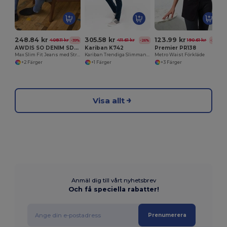
248.84 kr
305.58 kr
123.99 kr
408.11 kr
411.61 kr
190.61 kr
-39%
-26%
-35%
AWDIS SO DENIM SD004
Kariban K742
Premier PR138
Max Slim Fit Jeans med Stretch och Stil
Kariban Trendiga Slimmande Jeans för Komfort
Metro Waist Förkläde
+2 Färger
+1 Färger
+3 Färger
Visa allt
Anmäl dig till vårt nyhetsbrev
Och få speciella rabatter!
Prenumerera