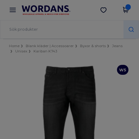
×
Wordans-app
Hämta app
Bättre priser i appen!
Home
Blank kläder | Accessoarer
Byxor & shorts
Jeans
Unisex
Kariban K743
W5