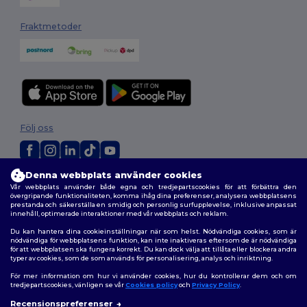
Fraktmetoder
Följ oss
Denna webbplats använder cookies
2026. Alla rättigheter förbehållna
Vår webbplats använder både egna och tredjepartscookies för att förbättra den
Allmänna Villkor
|
Anpassad policy
|
Integritetspolicy
|
Policy för cookies
övergripande funktionaliteten, komma ihåg dina preferenser, analysera webbplatsens
|
Karta över webbplatsen
prestanda och säkerställa en smidig och personlig surfupplevelse, inklusive anpassat
innehåll, optimerade interaktioner med vår webbplats och reklam.
Du kan hantera dina cookieinställningar när som helst. Nödvändiga cookies, som är
nödvändiga för webbplatsens funktion, kan inte inaktiveras eftersom de är nödvändiga
för att webbplatsen ska fungera korrekt. Du kan dock välja att tillåta eller blockera andra
typer av cookies, som de som används för personalisering, analys och inriktning.
För mer information om hur vi använder cookies, hur du kontrollerar dem och om
tredjepartscookies, vänligen se vår
Cookies policy
och
Privacy Policy
.
Recensionspreferenser
👋
Hej