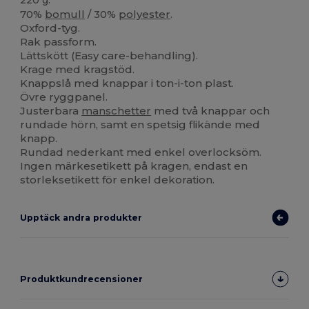
70%
bomull
/ 30%
polyester
.
Oxford-tyg.
Rak passform.
Lättskött (Easy care-behandling).
Krage med kragstöd.
Knappslå med knappar i ton-i-ton plast.
Övre ryggpanel.
Justerbara
manschetter
med två knappar och
rundade hörn, samt en spetsig flikände med
knapp.
Rundad nederkant med enkel overlocksöm.
Ingen märkesetikett på kragen, endast en
storleksetikett för enkel dekoration.
Upptäck andra produkter
Produktkundrecensioner