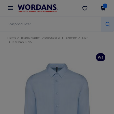
×
Wordans-app
Hämta app
Bättre priser i appen!
Home
Blank kläder | Accessoarer
Skjortor
Män
Kariban K595
W5