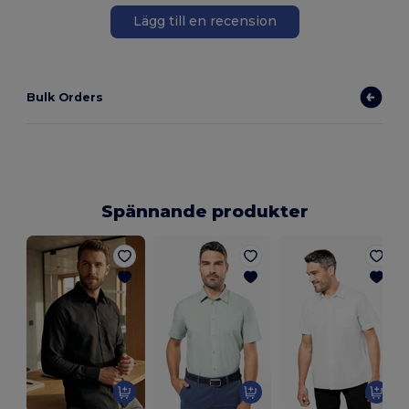
Lägg till en recension
Bulk Orders
Spännande produkter
L