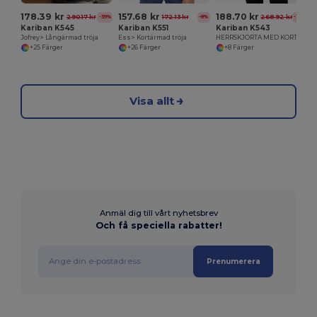
178.39 kr
157.68 kr
188.70 kr
290.17 kr
172.13 kr
268.92 kr
-39%
-8%
-30%
Kariban K545
Kariban K551
Kariban K543
Jofrey> Långärmad tröja
Ess> Kortärmad tröja
HERRSKJORTA MED KORT ÄRM I LÄTT SKÖTT BOMULLSPOPLIN
+25 Färger
+26 Färger
+8 Färger
Visa allt
Anmäl dig till vårt nyhetsbrev
Och få speciella rabatter!
Prenumerera