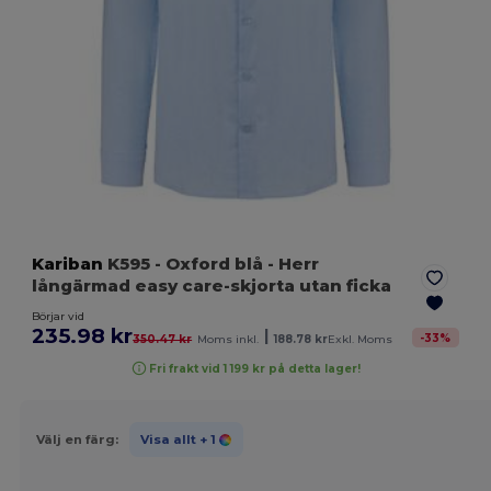
Kariban
K595
- Oxford blå
- Herr
långärmad easy care-skjorta utan ficka
Börjar vid
235.98 kr
|
-
33
%
350.47 kr
Moms inkl.
188.78 kr
Exkl. Moms
Fri frakt vid 1 199 kr på detta lager!
Välj en färg:
Visa allt
+ 1