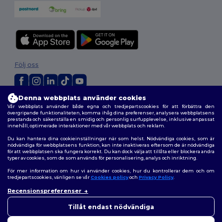
Följ oss
Denna webbplats använder cookies
2026. Alla rättigheter förbehållna
Vår webbplats använder både egna och tredjepartscookies för att förbättra den
Allmänna Villkor
|
Anpassad policy
|
Integritetspolicy
|
Policy för cookies
övergripande funktionaliteten, komma ihåg dina preferenser, analysera webbplatsens
prestanda och säkerställa en smidig och personlig surfupplevelse, inklusive anpassat
|
Karta över webbplatsen
innehåll, optimerade interaktioner med vår webbplats och reklam.
Du kan hantera dina cookieinställningar när som helst. Nödvändiga cookies, som är
nödvändiga för webbplatsens funktion, kan inte inaktiveras eftersom de är nödvändiga
för att webbplatsen ska fungera korrekt. Du kan dock välja att tillåta eller blockera andra
typer av cookies, som de som används för personalisering, analys och inriktning.
För mer information om hur vi använder cookies, hur du kontrollerar dem och om
tredjepartscookies, vänligen se vår
Cookies policy
och
Privacy Policy
.
Recensionspreferenser
Tillåt endast nödvändiga