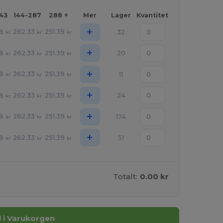
143
144-287
288 +
Mer
Lager
Kvantitet
+
8
262.33
251.39
32
kr
kr
kr
+
8
262.33
251.39
20
kr
kr
kr
+
8
262.33
251.39
11
kr
kr
kr
+
8
262.33
251.39
24
kr
kr
kr
+
8
262.33
251.39
174
kr
kr
kr
+
8
262.33
251.39
51
kr
kr
kr
Totalt:
0.00 kr
ll i Varukorgen