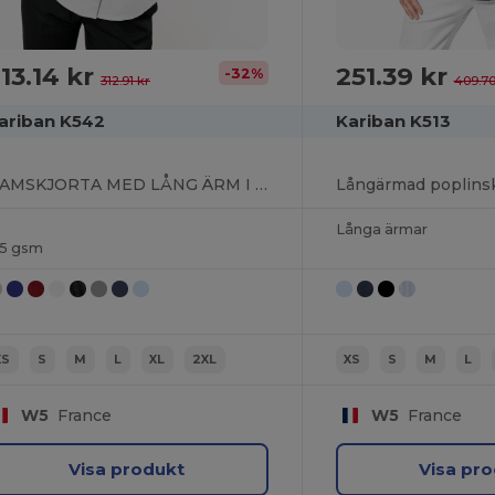
13.14 kr
251.39 kr
-32%
312.91 kr
409.70
ariban K542
Kariban K513
DAMSKJORTA MED LÅNG ÄRM I EASY CARE BOMULLSPOPLIN
Långärmad poplinsk
Långa ärmar
25 gsm
XS
S
M
L
XL
2XL
XS
S
M
L
W5
France
W5
France
Visa produkt
Visa pr