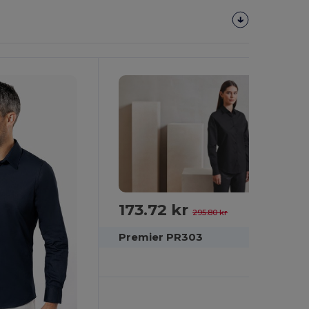
173.72 kr
-41%
295.80 kr
Premier PR303