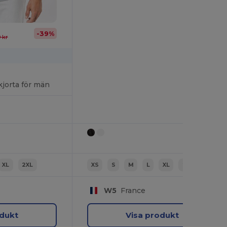
-39%
 kr
jorta för män
XL
2XL
XS
S
M
L
XL
2XL
W5
France
odukt
Visa produkt