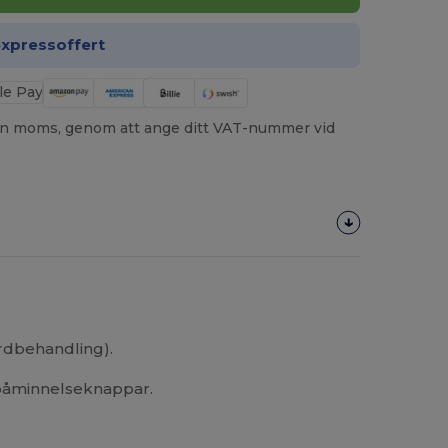
expressoffert
utan moms, genom att ange ditt VAT-nummer vid
rdbehandling).
 påminnelseknappar.