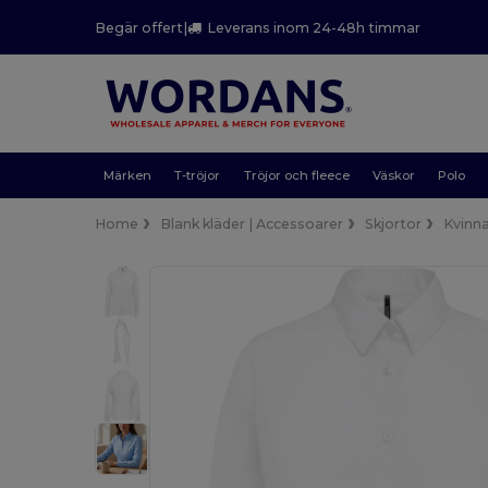
Begär offert
|
Leverans inom 24-48h timmar
Märken
T-tröjor
Tröjor och fleece
Väskor
Polo
Home
Blank kläder | Accessoarer
Skjortor
Kvinn