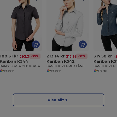
180.31 kr
213.14 kr
317.58 kr
-39%
-32%
293.36 kr
312.91 kr
49
Kariban K544
Kariban K542
Kariban K5
DAMSKJORTA MED KORTA ÄRMAR I LÄTT SKÖTT BOMULLSPOPLIN
DAMSKJORTA MED LÅNG ÄRM I EASY CARE BOMULLSPOPLIN
+8 Färger
+8 Färger
+1 Färger
Visa allt