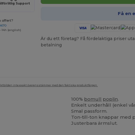
illförlitlig Support
Få en 
 offert?
4670
-14h (english)
Är du ett företag? Få fördelaktiga priser 
betalning
duktbilden inte exakt överensstämmer med den faktiska produktfärgen.
100%
bomull
poplin
.
Enkelt underhåll (enkel vå
Smal passform.
Ton-till-ton knappar med
Justerbara ärmslut.