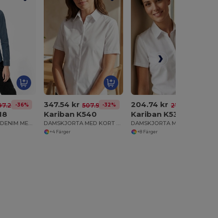
347.54 kr
204.74 kr
-36%
-32%
-26%
7.25 kr
507.98 kr
278.38 kr
18
Kariban K540
Kariban K536
DAMSKJORTA I DENIM MED LÅNG ÄRM
DAMSKJORTA MED KORT ÄRM SUPREME NON IRON
DAMSKJORTA MED KORT ÄRM EASY CARE OXFORD SKJORTA
+4 Färger
+8 Färger