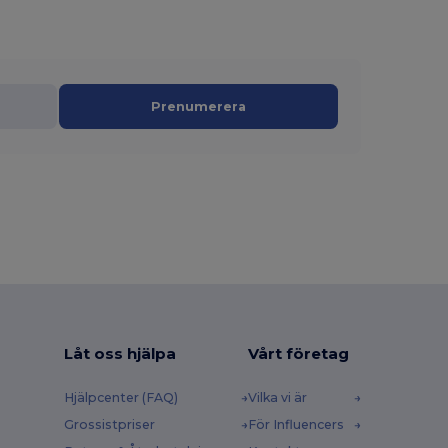
Prenumerera
Låt oss hjälpa
Vårt företag
Hjälpcenter (FAQ)
Vilka vi är
Grossistpriser
För Influencers