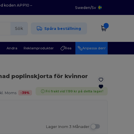
med koden APP10 –
Sweden
/
Sv
Sök
Spåra beställning
r
Andra
Reklamprodukter
Rea
Anpassa den!
ad poplinskjorta för kvinnor
Fri frakt vid 1 199 kr på detta lager!
-
39
%
kl. Moms
Lager Inom 3 Månader