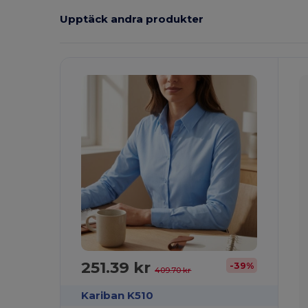
Upptäck andra produkter
251.39 kr
-39%
409.70 kr
Kariban K510