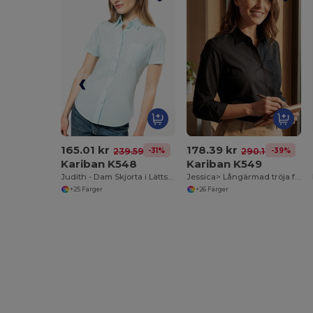
165.01 kr
178.39 kr
-31%
-39%
239.59 kr
290.17 kr
Kariban K548
Kariban K549
Judith - Dam Skjorta i Lättskött Polycotton Poplin
Jessica> Långärmad tröja för kvinnor
+25 Färger
+26 Färger