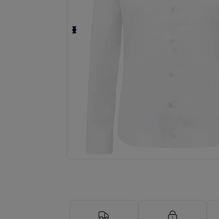
Begär en anpassad offert för dina