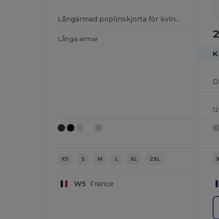
Långärmad poplinskjorta för kvinnor
2
Långa ärmar
K
1
XS
S
M
L
XL
2XL
W5
France