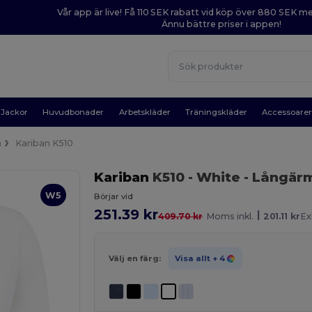
Vår app är live! Få 110 SEK rabatt vid köp över 880 SEK 
Ännu bättre priser i appen!
Jackor
Huvudbonader
Arbetskläder
Träningskläder
Accessoare
a
Kariban K510
Kariban
K510
- White
- Långärm
W5
Börjar vid
251.39 kr
|
409.70 kr
Moms inkl.
201.11 kr
Ex
Välj en färg:
Visa allt
+ 4