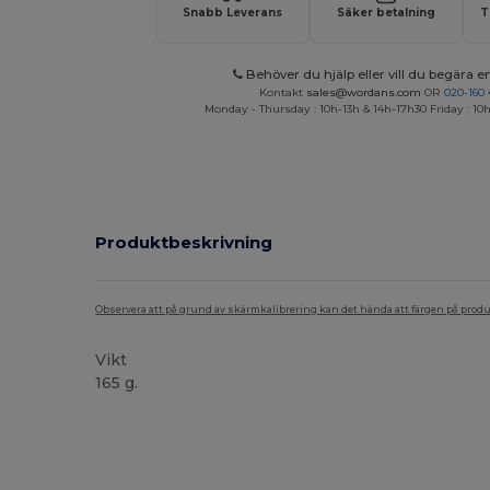
Snabb Leverans
Säker betalning
T
Behöver du hjälp eller vill du begära en
Kontakt
sales@wordans.com
OR
020-160 
Monday - Thursday : 10h-13h & 14h-17h30 Friday : 10h
Produktbeskrivning
Observera att på grund av skärmkalibrering kan det hända att färgen på pro
Vikt
165 g.