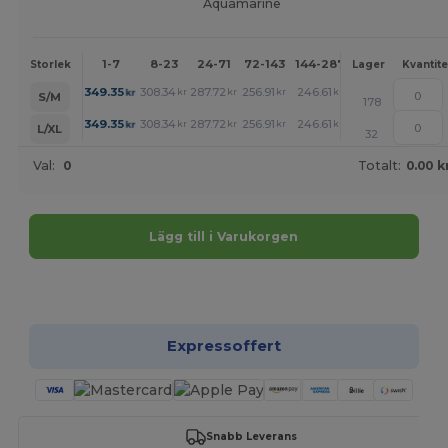
Aquamarine
1-7
8-23
24-71
72-143
144-287
288 +
Mer
Storlek
Lager
Kvantite
+
349.35
308.34
287.72
256.91
246.61
236.41
kr
kr
kr
kr
kr
kr
S/M
178
+
349.35
308.34
287.72
256.91
246.61
236.41
kr
kr
kr
kr
kr
kr
L/XL
32
Val:
0
Totalt:
0.00 k
Lägg till i Varukorgen
Anpassa det!
Expressoffert
Snabb Leverans