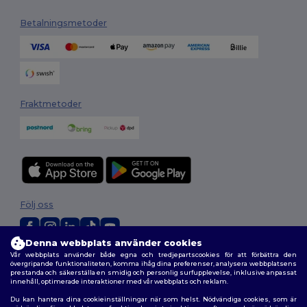
Betalningsmetoder
Fraktmetoder
Följ oss
Denna webbplats använder cookies
Vår webbplats använder både egna och tredjepartscookies för att förbättra den
2026. Alla rättigheter förbehållna
övergripande funktionaliteten, komma ihåg dina preferenser, analysera webbplatsens
Allmänna Villkor
|
Anpassad policy
|
Integritetspolicy
|
Policy för cookies
prestanda och säkerställa en smidig och personlig surfupplevelse, inklusive anpassat
|
Karta över webbplatsen
innehåll, optimerade interaktioner med vår webbplats och reklam.
Du kan hantera dina cookieinställningar när som helst. Nödvändiga cookies, som är