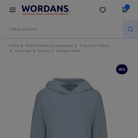
×
Wordans-app
Hämta app
Bättre priser i appen!
Home
Blank kläder | Accessoarer
Tröjor och fleece
Huvtröjor
Kvinna
Kariban K494
W5