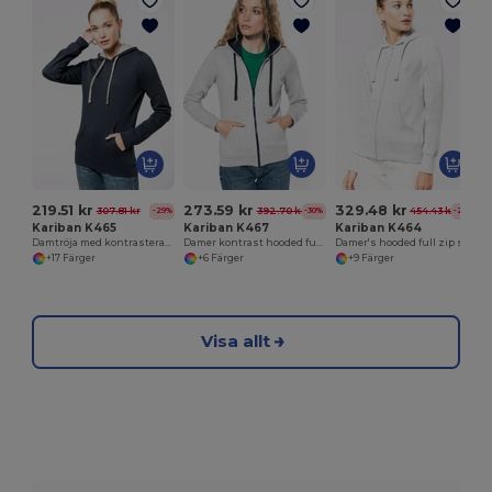
219.51 kr
273.59 kr
329.48 kr
307.81 kr
392.70 kr
454.43 kr
-29%
-30%
-27%
Kariban K465
Kariban K467
Kariban K464
Damtröja med kontrasterande huva
Damer kontrast hooded full zip sweatshirt
Damer's hooded full zip sweatshirt
+17 Färger
+6 Färger
+9 Färger
Visa allt