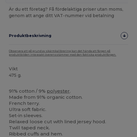
Är du ett företag? Få fördelaktiga priser utan moms,
genom att ange ditt VAT-nummer vid betalning
Produktbeskrivning
Observera att på grund av skärmkalibrering kan det hända att färgen på
produktbilden inte exakt överensstämmer med den faktiska produktfärgen.
Vikt
475 g.
Ekologisk
91% cotton / 9%
polyester
.
Made from 91% organic cotton.
French terry.
Ultra soft fabric.
Set-in sleeves.
Relaxed loose cut with lined jersey hood.
Twill taped neck.
Ribbed cuffs and hem.