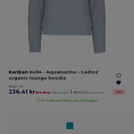
Kariban
K494
- Aquamarine
- Ladies'
organic lounge hoodie
Börjar vid
236.41 kr
|
-
33
%
354.65 kr
Moms inkl.
189.13 kr
Exkl. Moms
Fri frakt vid 1 199 kr på detta lager!