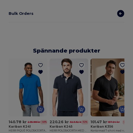
Bulk Orders
Spännande produkter
140.78 kr
220.26 kr
101.47 kr
235.98 kr
323.32 kr
157.04 kr
-40%
-32%
-35%
Kariban K241
Kariban K245
Kariban K356
HERR PIQUÉ POLOSKJORTA MED KORT ÄRM
HERR POLOSKJORTA MED KORTA ÄRMAR
Kortärmad T-shirt med rund hals