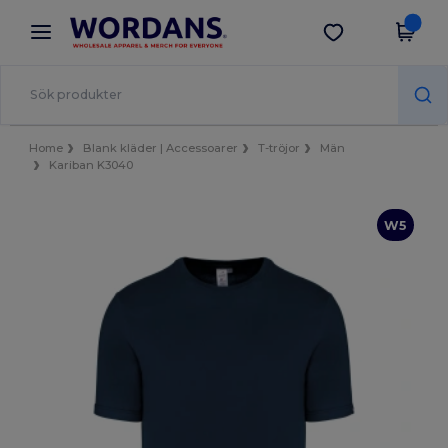
×
Wordans-app
Hämta app
Bättre priser i appen!
Home
Blank kläder | Accessoarer
T-tröjor
Män
Kariban K3040
W5