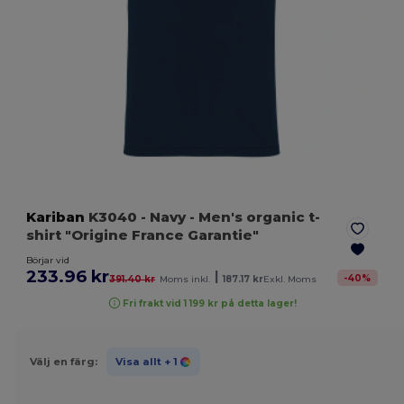
Kariban
K3040
- Navy
- Men's organic t-
shirt "Origine France Garantie"
Börjar vid
233.96 kr
|
-
40
%
391.40 kr
Moms inkl.
187.17 kr
Exkl. Moms
Fri frakt vid 1 199 kr på detta lager!
Välj en färg:
Visa allt
+ 1