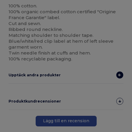
Tillverkad i Frankrike
Tillverkad i Europa
Ekologisk
Högt lager
100% cotton.
100% organic combed cotton certified "Origine
France Garantie" label.
Cut and sewn.
Ribbed round neckline.
Matching shoulder to shoulder tape.
Blue/white/red clip label at hem of left sleeve
garment worn.
Twin needle finish at cuffs and hem.
100% recyclable packaging.
Upptäck andra produkter
Produktkundrecensioner
Lägg till en recension