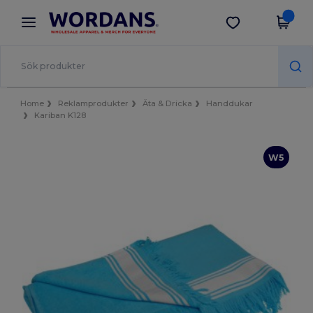
×
Wordans-app
Hämta app
Bättre priser i appen!
Home
Reklamprodukter
Äta & Dricka
Handdukar
Kariban K128
W5