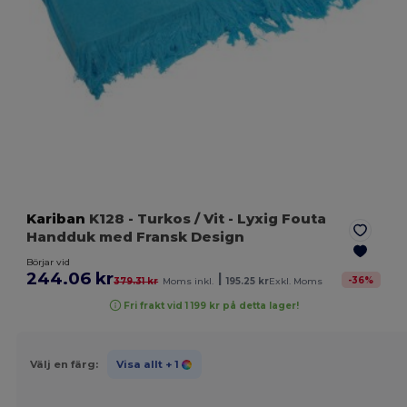
Kariban
K128
- Turkos / Vit
- Lyxig Fouta
Handduk med Fransk Design
Börjar vid
244.06 kr
|
-
36
%
379.31 kr
Moms inkl.
195.25 kr
Exkl. Moms
Fri frakt vid 1 199 kr på detta lager!
Välj en färg:
Visa allt
+ 1