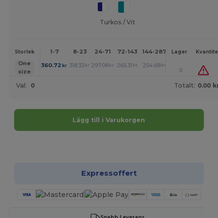
Turkos / Vit
1-7
8-23
24-71
72-143
144-287
288 +
Mer
Storlek
Lager
Kvantite
+
One
360.72
318.33
297.08
265.31
254.68
244.06
kr
kr
kr
kr
kr
kr
0
size
Val:
0
Totalt:
0.00 k
Lägg till i Varukorgen
Anpassa det!
Expressoffert
Snabb Leverans