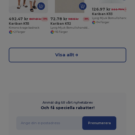
126.97 kr
222.70 kr
-43%
Kariban K113
492.47 kr
72.78 kr
Lyxig Mjuk Bomullshandduk för Badrum
807.61 kr
118.15 kr
-39%
-38%
+14 Färger
Kariban K115
Kariban K112
Kimono krage badrock
Lyxig Mjuk Bomullshandduk för Hemmet
+2 Färger
+16 Färger
Visa allt
Anmäl dig till vårt nyhetsbrev
Och få speciella rabatter!
Prenumerera