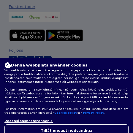
Fraktmetoder
Följ oss
Denna webbplats använder cookies
Vår webbplats använder både egna och tredjepartscookies för att förbättra den
2026. Alla rättigheter förbehållna
övergripande funktionaliteten, komma ihåg dina preferenser, analysera webbplatsens
prestanda och säkerställa en smidig och personlig surfupplevelse, inklusive anpassat
Allmänna Villkor
|
Anpassad policy
|
Integritetspolicy
|
Policy för cookies
innehåll, optimerade interaktioner med vår webbplats och reklam.
|
Karta över webbplatsen
Du kan hantera dina cookieinställningar när som helst. Nödvändiga cookies, som är
nödvändiga för webbplatsens funktion, kan inte inaktiveras eftersom de är nödvändiga
för att webbplatsen ska fungera korrekt. Du kan dock välja att tillåta eller blockera andra
typer av cookies, som de som används för personalisering, analys och inriktning.
För mer information om hur vi använder cookies, hur du kontrollerar dem och om
tredjepartscookies, vänligen se vår
Cookies policy
och
Privacy Policy
.
Recensionspreferenser
Tillåt endast nödvändiga