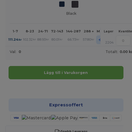
Black
1-7
8-23
24-71
72-143
144-287
288 +
Mer
Lager
Kvantite
+
111.24
102.32
88.93
80.01
66.73
57.80
kr
kr
kr
kr
kr
kr
2204
Val:
0
Totalt:
0.00 k
Lägg till i Varukorgen
Anpassa det!
Expressoffert
Snabb Leverans