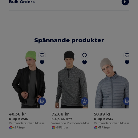
Bulk Orders
Spännande produkter
40.38 kr
72.68 kr
50.89 kr
K-up KP516
K-up KP877
K-up KP513
Värmande Stickad Mössa med Ribbad Kant
Värmande Microfleece Mössa för Vinterbruk
Värmande Stickad Mössa i Akryl
+5 Färger
+6 Färger
+11 Färger