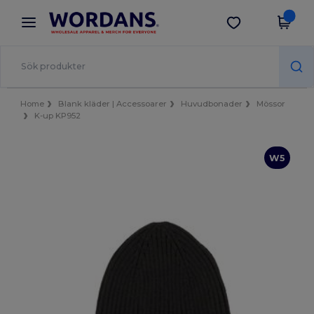
×
Wordans-app
Hämta app
Bättre priser i appen!
Home
Blank kläder | Accessoarer
Huvudbonader
Mössor
K-up KP952
W5