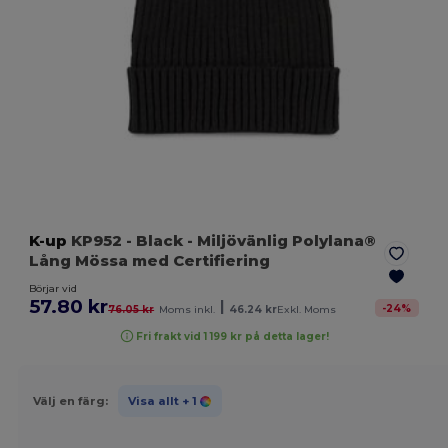
K-up
KP952
- Black
- Miljövänlig Polylana®
Lång Mössa med Certifiering
Börjar vid
57.80 kr
|
-
24
%
76.05 kr
Moms inkl.
46.24 kr
Exkl. Moms
Fri frakt vid 1 199 kr på detta lager!
Välj en färg:
Visa allt
+ 1