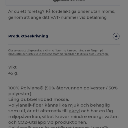
Är du ett företag? Få fördelaktiga priser utan moms,
genom att ange ditt VAT-nummer vid betalning
Produktbeskrivning
Observera att på grund av skärmkalibrering kan det hända att färgen på
produktbilden inte exakt överensstämmer med den faktiska produktfärgen.
Vikt
45 g.
Högt lager
100% Polylana® (50%
återvunnen
polyester
/ 50%
polyester).
Lång dubbelribbad mössa.
Polylana®-fiber känns lika mjuk och behaglig
som ull, är ett alternativ till
akryl
och har en låg
miljöpåverkan, vilket kräver mindre energi, vatten
och CO2-utsläpp vid produktionen.
Polylana®-garn är certifierat Impact Aware™,