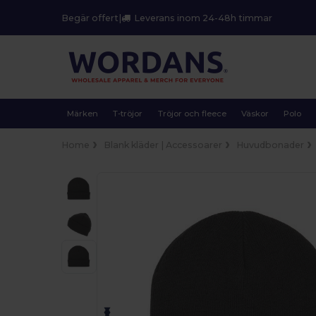
Begär offert
|
Leverans inom 24-48h timmar
Märken
T-tröjor
Tröjor och fleece
Väskor
Polo
Home
Blank kläder | Accessoarer
Huvudbonader