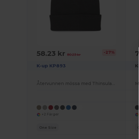
58.23 kr
7
-27%
80.23 kr
K-up KP893
K
Återvunnen mössa med Thinsulate-foder
M
+2 Färger
One Size