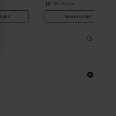
W5
France
odukt
Visa produkt