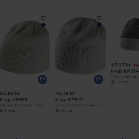
47.07 kr
47
K-up KP51
Tvåfärgad hatt
+9 Färger
50.89 kr
42.18 kr
K-up KP513
K-up KP517
Värmande Stickad Mössa i Akryl
Värmande Ribbstickad Mössa i Akryl
+11 Färger
+5 Färger