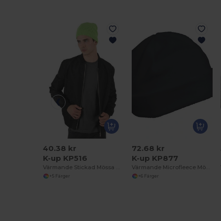
40.38 kr
72.68 kr
K-up KP516
K-up KP877
Värmande Stickad Mössa med Ribbad Kant
Värmande Microfleece Mössa för Vinterbruk
+5 Färger
+6 Färger