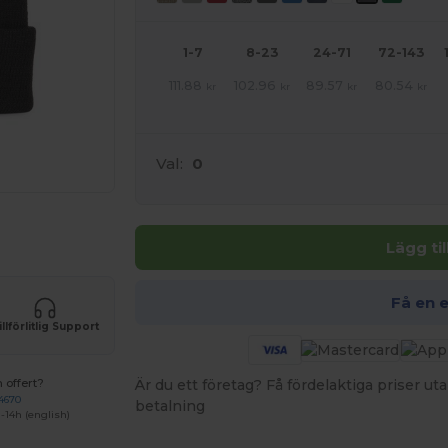
1-7
8-23
24-71
72-143
111.88
102.96
89.57
80.54
kr
kr
kr
kr
Val:
0
 produkter
Lägg ti
Få en 
illförlitlig Support
Är du ett företag? Få fördelaktiga priser 
 offert?
4670
betalning
-14h (english)