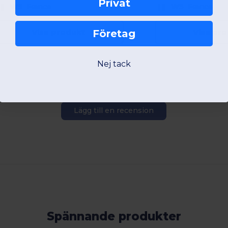
Privat
W5
France
W5
France
Visa produkt
Visa pr
Företag
Nej tack
Lägg till en recension
Spännande produkter