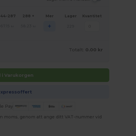
144-287
288 +
Mer
Lager
Kvantitet
+
67.15
58.23
229
kr
kr
Totalt:
0.00 kr
ll i Varukorgen
expressoffert
utan moms, genom att ange ditt VAT-nummer vid