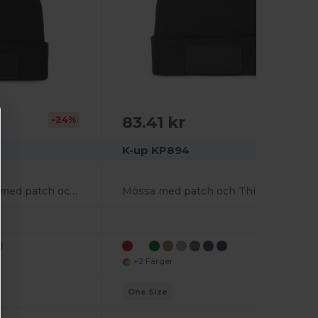
83.41 kr
-24%
r
K-up KP894
Återvunnen mössa med patch och Thinsulate-foder
Mössa med patch och Thinsulate-foder
+2 Färger
One Size