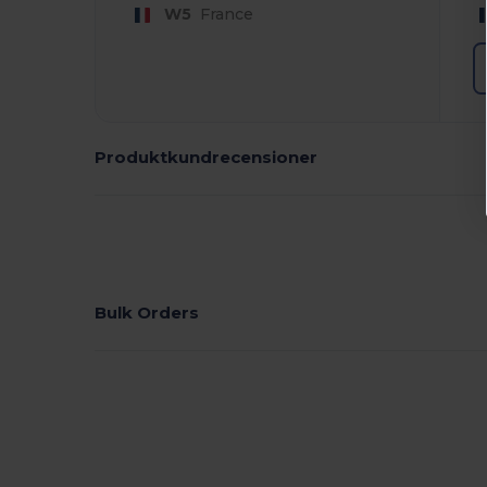
W5
France
Produktkundrecensioner
Bulk Orders