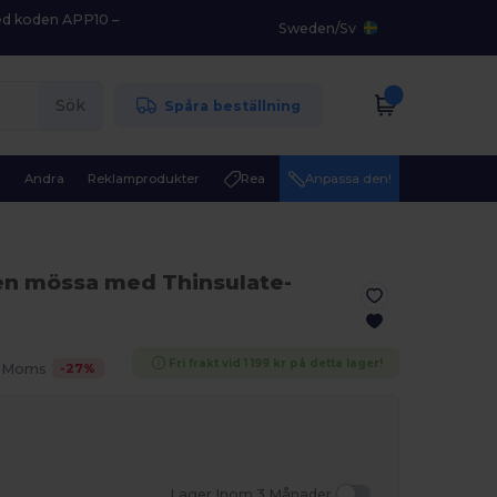
med koden APP10 –
Sweden
/
Sv
Sök
Spåra beställning
r
Andra
Reklamprodukter
Rea
Anpassa den!
en mössa med Thinsulate-
Fri frakt vid 1 199 kr på detta lager!
-
27
%
. Moms
Lager Inom 3 Månader