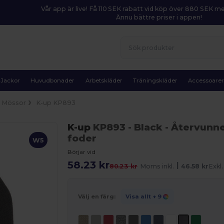
Vår app är live! Få 110 SEK rabatt vid köp över 880 SEK 
Ännu bättre priser i appen!
Jackor
Huvudbonader
Arbetskläder
Träningskläder
Accessoare
Mössor
K-up KP893
K-up
KP893
- Black
- Återvunn
foder
W5
Börjar vid
58.23 kr
|
80.23 kr
Moms inkl.
46.58 kr
Exkl
Välj en färg:
Visa allt
+ 9