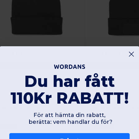
6.71 kr
63.64 kr
83.72 k
-up KP896
K-up KP891
Du har fått
össa med Thinsulate-foder
110Kr RABATT!
För att hämta din rabatt,
+2 Färger
+2 Färger
berätta: vem handlar du för?
One Size
One Size