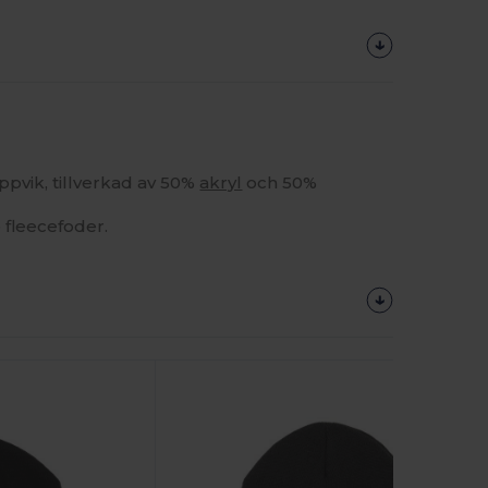
pvik, tillverkad av 50%
akryl
och 50%
fleecefoder.