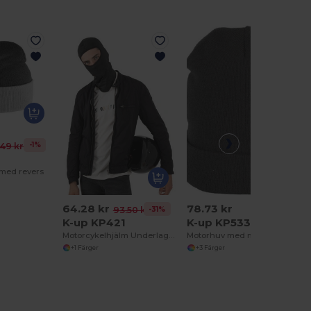
-1%
.49 kr
4
 med revers
64.28 kr
78.73 kr
-31%
93.50 kr
K-up KP421
K-up KP533
Motorcykelhjälm Underlag Balaclava
Motorhuv med manschett
+1 Färger
+3 Färger