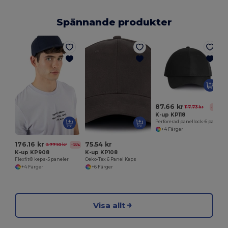
Spännande produkter
O
87.66 kr
117.73 kr
-26%
K-up KP118
Perforerad panellock-6 paneler
+4 Färger
176.16 kr
75.54 kr
277.10 kr
-36%
K-up KP908
K-up KP108
Flexfit® keps-5 paneler
Oeko-Tex 6 Panel Keps
+4 Färger
+6 Färger
Visa allt