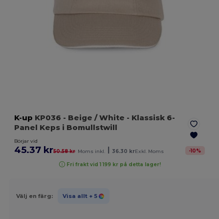
K-up
KP036
- Beige / White
- Klassisk 6-
Panel Keps i Bomullstwill
Börjar vid
45.37 kr
|
-
10
%
50.58 kr
Moms inkl.
36.30 kr
Exkl. Moms
Fri frakt vid 1 199 kr på detta lager!
Välj en färg:
Visa allt
+ 5