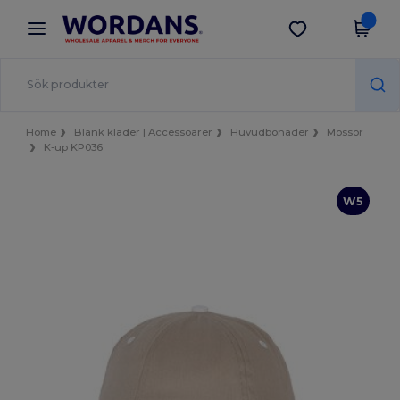
×
Wordans-app
Hämta app
Bättre priser i appen!
Home
Blank kläder | Accessoarer
Huvudbonader
Mössor
K-up KP036
W5