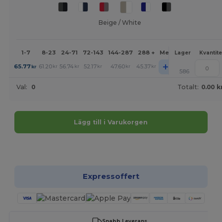
Beige / White
1-7
8-23
24-71
72-143
144-287
288 +
Mer
Lager
Kvantite
+
65.77
61.20
56.74
52.17
47.60
45.37
kr
kr
kr
kr
kr
kr
586
Val:
0
Totalt:
0.00 k
Lägg till i Varukorgen
Anpassa det!
Expressoffert
Snabb Leverans