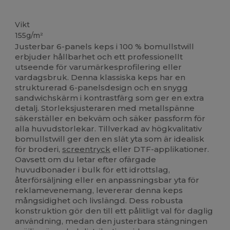
Högt lager
Vikt
155g/m²
Justerbar 6-panels keps i 100 % bomullstwill
erbjuder hållbarhet och ett professionellt
utseende för varumärkesprofilering eller
vardagsbruk. Denna klassiska keps har en
strukturerad 6-panelsdesign och en snygg
sandwichskärm i kontrastfärg som ger en extra
detalj. Storleksjusteraren med metallspänne
säkerställer en bekväm och säker passform för
alla huvudstorlekar. Tillverkad av högkvalitativ
bomullstwill ger den en slät yta som är idealisk
för broderi,
screentryck
eller DTF-applikationer.
Oavsett om du letar efter ofärgade
huvudbonader i bulk för ett idrottslag,
återförsäljning eller en anpassningsbar yta för
reklamevenemang, levererar denna keps
mångsidighet och livslängd. Dess robusta
konstruktion gör den till ett pålitligt val för daglig
användning, medan den justerbara stängningen