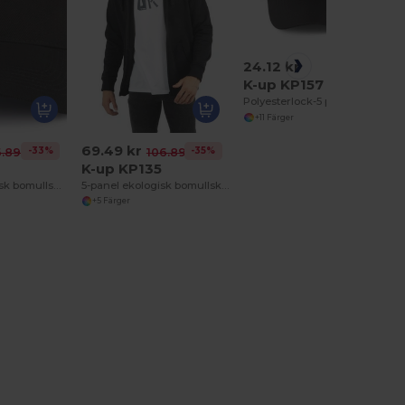
24.12 kr
K-up KP157
Polyesterlock-5 paneler
+11 Färger
69.49 kr
-33%
-35%
.89 kr
106.89 kr
4
K-up KP135
6-panel ekologisk bomullskeps
5-panel ekologisk bomullskeps
+5 Färger