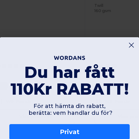
Twill
160 gsm
Du har fått
110Kr RABATT!
S/M
L/XL
One Size
W5
France
W5
France
För att hämta din rabatt,
berätta: vem handlar du för?
Visa produkt
Visa pr
Privat