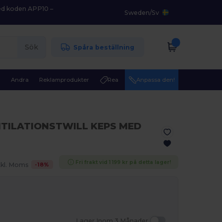
med koden APP10 –
Sweden
/
Sv
Sök
Spåra beställning
r
Andra
Reklamprodukter
Rea
Anpassa den!
NTILATIONSTWILL KEPS MED
Fri frakt vid 1 199 kr på detta lager!
-
18
%
kl. Moms
Lager Inom 3 Månader