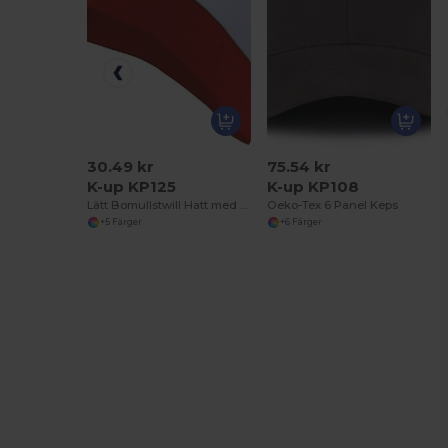
30.49 kr
75.54 kr
K-up KP125
K-up KP108
Lätt Bomullstwill Hatt med Stor Tryckyta
Oeko-Tex 6 Panel Keps
+5 Färger
+6 Färger