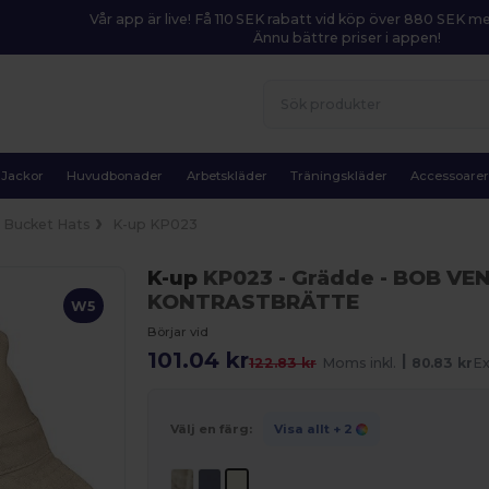
Vår app är live! Få 110 SEK rabatt vid köp över 880 SEK 
Ännu bättre priser i appen!
Jackor
Huvudbonader
Arbetskläder
Träningskläder
Accessoare
Bucket Hats
K-up KP023
K-up
KP023
- Grädde
- BOB VE
KONTRASTBRÄTTE
W5
Börjar vid
101.04 kr
|
122.83 kr
Moms inkl.
80.83 kr
Ex
Välj en färg:
Visa allt
+ 2