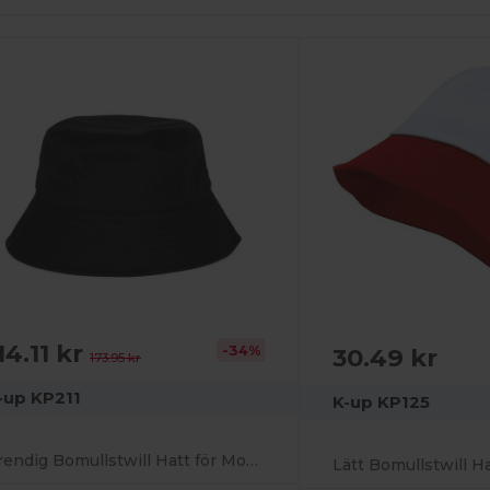
14.11 kr
-34%
30.49 kr
173.95 kr
-up KP211
K-up KP125
Trendig Bomullstwill Hatt för Modeälskare