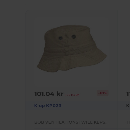
101.04 kr
1
-18%
122.83 kr
K-up KP023
K
BOB VENTILATIONSTWILL KEPS MED KONTRASTBRÄTTE