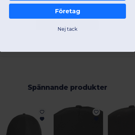
Företag
Lägg till en recension
Nej tack
Spännande produkter