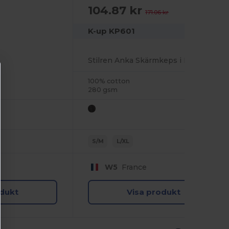
104.87 kr
-39%
171.06 kr
K-up KP601
Stilren Anka Skärmkeps i Borstad Bomull
100% cotton
280 gsm
S/M
L/XL
W5
France
odukt
Visa produkt