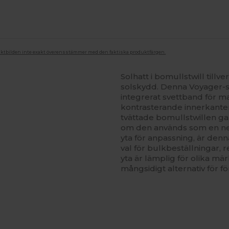
duktbilden inte exakt överensstämmer med den faktiska produktfärgen.
Solhatt i bomullstwill tillv
solskydd. Denna Voyager-sol
integrerat svettband för m
kontrasterande innerkante
tvättade bomullstwillen gar
om den används som en neu
yta för anpassning, är denn
val för bulkbeställningar, 
yta är lämplig för olika mär
mångsidigt alternativ för f