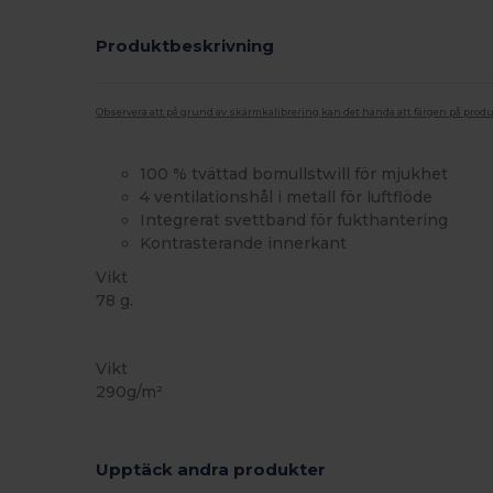
Produktbeskrivning
Observera att på grund av skärmkalibrering kan det hända att färgen på pro
100 % tvättad bomullstwill för mjukhet
4 ventilationshål i metall för luftflöde
Integrerat svettband för fukthantering
Kontrasterande innerkant
Vikt
78 g.
Högt lager
Vikt
290g/m²
Upptäck andra produkter