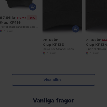
87.66 kr
-26%
117.73 kr
K-up KP118
Perforerad panellock-6 paneler
+4 Färger
76.18 kr
71.08 kr
106
K-up KP133
K-up KP13
Oeko-Tex 5 Panel Keps
+4 Färger
+4 Färger
Visa allt
Vanliga frågor