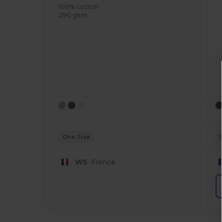
100% cotton
290 gsm
One Size
W5
France