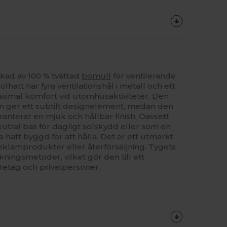
erkad av 100 % tvättad
bomull
för ventilerande
hatt har fyra ventilationshål i metall och ett
aximal komfort vid utomhusaktiviteter. Den
n ger ett subtilt designelement, medan den
anterar en mjuk och hållbar finish. Oavsett
tral bas för dagligt solskydd eller som en
a hatt byggd för att hålla. Det är ett utmärkt
reklamprodukter eller återförsäljning. Tygets
kningsmetoder, vilket gör den till ett
öretag och privatpersoner.