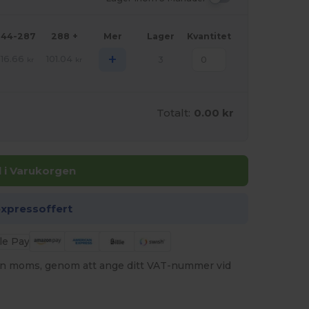
144-287
288 +
Mer
Lager
Kvantitet
+
116.66
101.04
3
kr
kr
Totalt:
0.00 kr
ll i Varukorgen
expressoffert
utan moms, genom att ange ditt VAT-nummer vid