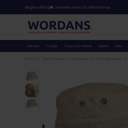
Begär offert
|
Leverans inom 24-48h timmar
Märken
T-tröjor
Tröjor och fleece
Väskor
Polo
Home
Blank kläder | Accessoarer
Huvudbonader