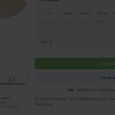
1-7
8-23
24-71
72-143
194.44
178.82
155.55
139.93
kr
kr
kr
kr
Val:
0
 produkter
Lägg ti
Få en 
illförlitlig Support
Är du ett företag? Få fördelaktiga priser 
 offert?
4670
betalning
-14h (english)