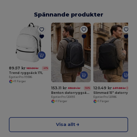
Spännande produkter
E
89.57 kr
153.00 kr
-41%
Trend ryggsäck 17L
EgotierPro 119386
+11 Färger
153.11 kr
120.49 kr
330.54 kr
237.58 kr
-54%
-49%
Benton datorryggsäck 15" 15L
Slimmad 15" datorryggsäck 15L
EgotierPro 120093
EgotierPro 120186
+1 Färger
+1 Färger
Visa allt