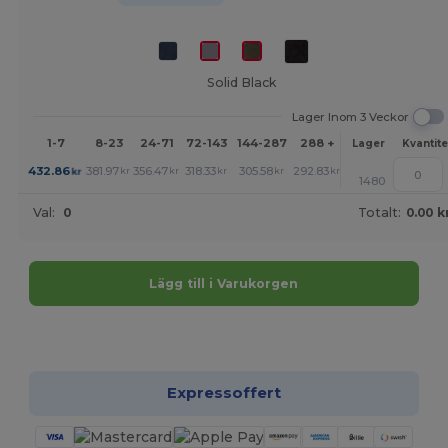
Solid Black
Lager Inom 3 Veckor
1-7
8-23
24-71
72-143
144-287
288 +
Mer
Lager
Kvantite
+
432.86
381.97
356.47
318.33
305.58
292.83
kr
kr
kr
kr
kr
kr
1480
Val:
0
Totalt:
0.00 k
Lägg till i Varukorgen
Anpassa det!
Expressoffert