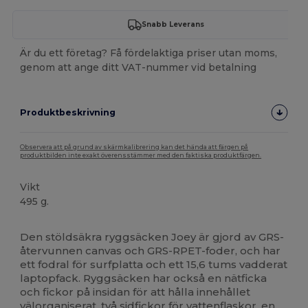
Snabb Leverans
Är du ett företag? Få fördelaktiga priser utan moms,
genom att ange ditt VAT-nummer vid betalning
Produktbeskrivning
Observera att på grund av skärmkalibrering kan det hända att färgen på
produktbilden inte exakt överensstämmer med den faktiska produktfärgen.
Vikt
495 g.
Högt lager
Anpassningsbar
Den stöldsäkra ryggsäcken Joey är gjord av GRS-
återvunnen canvas och GRS-RPET-foder, och har
ett fodral för surfplatta och ett 15,6 tums vadderat
laptopfack. Ryggsäcken har också en nätficka
och fickor på insidan för att hålla innehållet
välorganiserat, två sidfickor för vattenflaskor, en