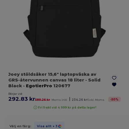
Joey stöldsäker 15,6" laptopväska av
GRS-återvunnen canvas 18 liter
- Solid
Black
-
EgotierPro
120677
Börjar vid
292.83 kr
|
-
50
%
589.26 kr
Moms inkl.
234.26 kr
Exkl. Moms
Fri frakt vid 4 999 kr på detta lager!
Välj en färg:
Visa allt
+ 3