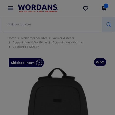
×
Wordans-app
Hämta app
Bättre priser i appen!
Home
Reklamprodukter
Väskor & Resor
Ryggsäckar & Portföljer
Ryggsäckar / Vagnar
EgotierPro 120677
W32
Skickas inom