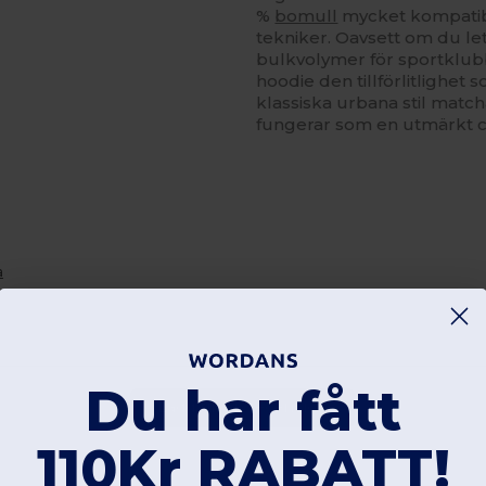
%
bomull
mycket kompatib
tekniker. Oavsett om du let
bulkvolymer för sportklu
hoodie den tillförlitlighet
klassiska urbana stil matc
fungerar som en utmärkt c
a
Du har fått
Lägg till en recension
110Kr RABATT!