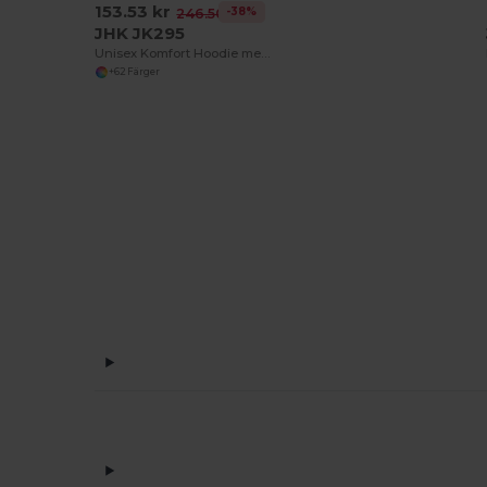
153.53 kr
-38%
246.50 kr
JHK JK295
Unisex Komfort Hoodie med Stor Tryckyta
+62 Färger