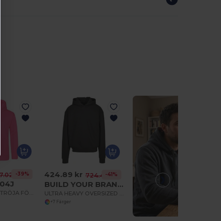
424.89 kr
-39%
7.02 kr
-41%
724.41 kr
04J
BUILD YOUR BRAND BY268
ELEKTRISK HUVTRÖJA FÖR BARN
ULTRA HEAVY OVERSIZED HOODY
+7 Färger