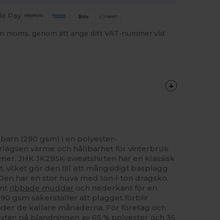
utan moms, genom att ange ditt VAT-nummer vid
 barn (290 gsm) i en polyester-
lägsen värme och hållbarhet för vinterbruk
mer. JHK JK295K-sweatshirten har en klassisk
tt, vilket gör den till ett mångsidigt basplagg
 Den har en stor huva med ton-i-ton dragsko,
amt
ribbade muddar
och nederkant för en
90 gsm säkerställer att plagget förblir
der de kallare månaderna. För företag och
a ytan på blandningen av 65 %
polyester
och 35