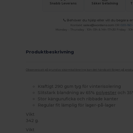
Snabb Leverans
Säker betalning
T
Behöver du hjälp eller vill du begära en
Kontakt
sales@wordans.com
OR
020-160 
Monday - Thursday : 10h-13h & 14h-17h30 Friday : 10h
Produktbeskrivning
Observera att på grund av skärmkalibrering kan det hända att färgen på pro
Kraftigt 290 gsm tyg för vinterisolering
Slitstark blandning av 65%
polyester
och 35
Stor känguruficka och ribbade kanter
Regular fit lämplig för lager-på-lager
Vikt
342 g.
Vikt