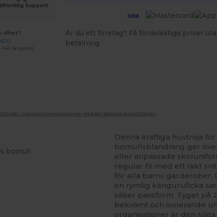
illförlitlig Support
Är du ett företag? Få fördelaktiga priser 
 offert?
4670
betalning
-14h (english)
duktbilden inte exakt överensstämmer med den faktiska produktfärgen.
Denna kraftiga huvtröja för
bomullsblandning ger över
% bomull
eller anpassade skolunifor
regular fit med ett rakt sni
för alla barns garderober.
en rymlig känguruficka s
säker passform. Tyget på 2
bekvämt och isolerande un
organisationer är den slät