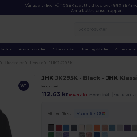
Vår app är live! Få 110 SEK rabatt vid köp över 880 SEK 
Ännu bättre priser i appen!
Jackor
Huvudbonader
Arbetskläder
Träningskläder
Accessoare
Huvtröjor
Unisex
JHK JK295K
JHK
JK295K
- Black
-
JHK
Klass
W1
Börjar vid
112.63 kr
|
184.87 kr
Moms inkl.
90.10 kr
Exk
Välj en färg:
Visa allt
+ 25