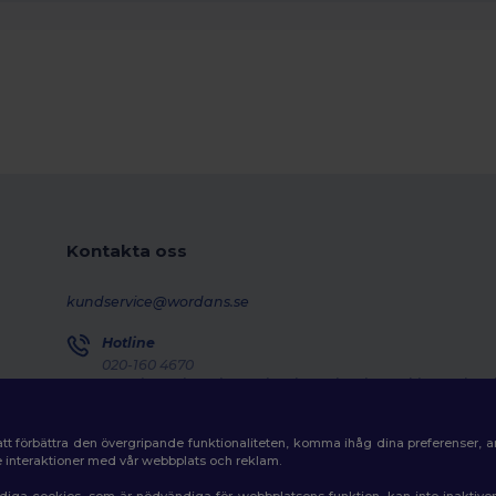
Kontakta oss
kundservice@wordans.se
Hotline
020-160 4670
Monday - Thursday : 10h-13h & 14h-17h30 Friday : 10h-14h
Försändelseuppföljning
tt förbättra den övergripande funktionaliteten, komma ihåg dina preferenser, 
de interaktioner med vår webbplats och reklam.