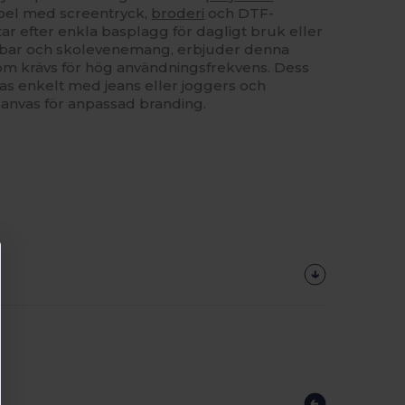
el med screentryck,
broderi
och DTF-
ar efter enkla basplagg för dagligt bruk eller
bbar och skolevenemang, erbjuder denna
 som krävs för hög användningsfrekvens. Dess
has enkelt med jeans eller joggers och
anvas för anpassad branding.