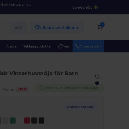
med koden APP10 –
Sweden
/
Sv
Sök
Spåra beställning
r
Andra
Reklamprodukter
Rea
Anpassa den!
isk Vinterhuvtröja för Barn
Fri frakt vid 1 199 kr på detta lager!
-
39
%
l. Moms
Storlekstabell