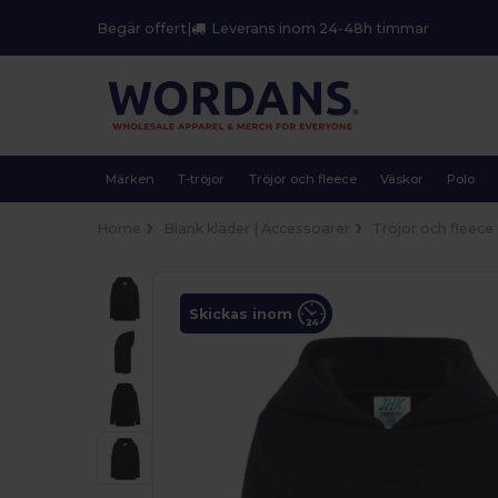
Begär offert
|
Leverans inom 24-48h timmar
Märken
T-tröjor
Tröjor och fleece
Väskor
Polo
Home
Blank kläder | Accessoarer
Tröjor och fleece
Skickas inom