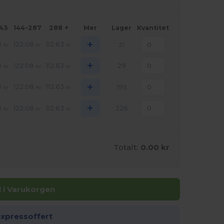
143
144-287
288 +
Mer
Lager
Kvantitet
+
3
122.08
112.63
21
kr
kr
kr
+
3
122.08
112.63
29
kr
kr
kr
+
3
122.08
112.63
195
kr
kr
kr
+
3
122.08
112.63
226
kr
kr
kr
Totalt:
0.00 kr
ll i Varukorgen
expressoffert