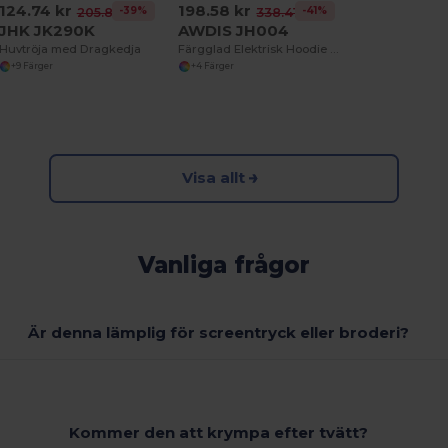
124.74 kr
198.58 kr
-39%
-41%
205.81 kr
338.41 kr
JHK JK290K
AWDIS JH004
Huvtröja med Dragkedja
Färgglad Elektrisk Hoodie med Fleecefoder
+9 Färger
+4 Färger
Visa allt
Vanliga frågor
Är denna lämplig för screentryck eller broderi?
Kommer den att krympa efter tvätt?