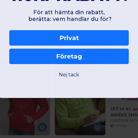
För att hämta din rabatt,
berätta: vem handlar du för?
Privat
Spännande produkter
Företag
Nej tack
157.14 kr
25
AWDIS JH0
+4 Färger