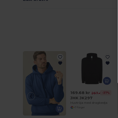
169.68 kr
-37%
267.43 kr
JHK JK297
Huvtröja med dragkedja
+7 Färger