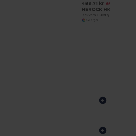
489.71 kr
-25%
654.61 kr
HEROCK HK300
Bekväm Huvtröja med Känguruficka
+3 Färger