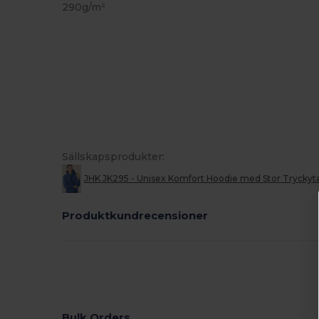
290g/m²
Sällskapsprodukter:
JHK JK295 - Unisex Komfort Hoodie med Stor Tryckyt
Produktkundrecensioner
Bulk Orders