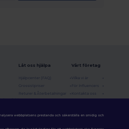
Låt oss hjälpa
Vårt företag
Hjälpcenter (FAQ)
Vilka vi är
Grossistpriser
För Influencers
Returer & Återbetalningar
Kontakta oss
 (english)
Ordlista
Karriärcenter
Fraktmetoder
analysera webbplatsens prestanda och säkerställa en smidig och
Rabattkoder