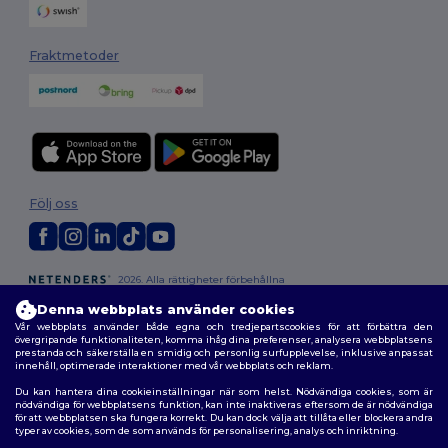
Fraktmetoder
Följ oss
2026. Alla rättigheter förbehållna
Allmänna Villkor
|
Anpassad policy
|
Integritetspolicy
|
Policy för cookies
Denna webbplats använder cookies
|
Karta över webbplatsen
Vår webbplats använder både egna och tredjepartscookies för att förbättra den
övergripande funktionaliteten, komma ihåg dina preferenser, analysera webbplatsens
prestanda och säkerställa en smidig och personlig surfupplevelse, inklusive anpassat
innehåll, optimerade interaktioner med vår webbplats och reklam.
Du kan hantera dina cookieinställningar när som helst. Nödvändiga cookies, som är
nödvändiga för webbplatsens funktion, kan inte inaktiveras eftersom de är nödvändiga
för att webbplatsen ska fungera korrekt. Du kan dock välja att tillåta eller blockera andra
typer av cookies, som de som används för personalisering, analys och inriktning.