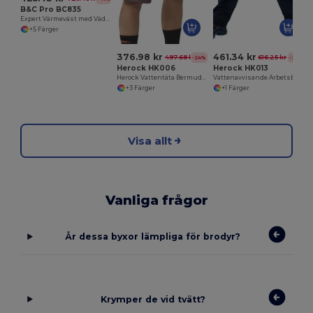
B&C Pro BC835
Expert Värmeväst med Väderbeständig Funktion
+5 Färger
376.98 kr
461.34 kr
497.68 kr
616.25 kr
-24%
-25%
Herock HK006
Herock HK013
Herock Vattentäta Bermuda Shorts för Män
Vattenavvisande Arbetsbyxor med Flera Fickor
+3 Färger
+1 Färger
Visa allt
Vanliga frågor
Är dessa byxor lämpliga för brodyr?
Krymper de vid tvätt?