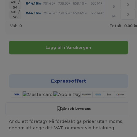
+
4XL /
844.16
791.46
738.65
659.49
633.14
606.79
kr
kr
kr
kr
kr
kr
6
54
+
5XL /
844.16
791.46
738.65
659.49
633.14
606.79
kr
kr
kr
kr
kr
kr
14
56
Val:
0
Totalt:
0.00 k
Lägg till i Varukorgen
Anpassa det!
Expressoffert
Snabb Leverans
Är du ett företag? Få fördelaktiga priser utan moms,
genom att ange ditt VAT-nummer vid betalning