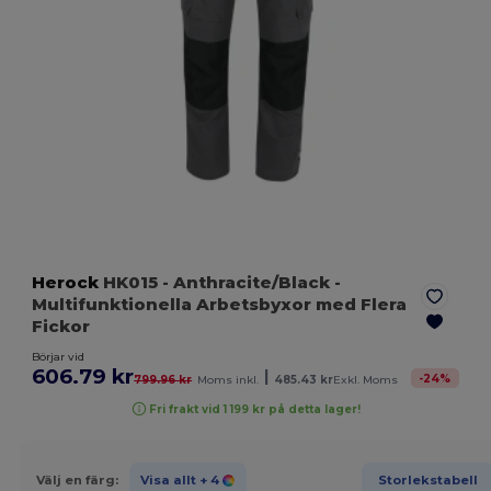
Herock
HK015
- Anthracite/Black
-
Multifunktionella Arbetsbyxor med Flera
Fickor
Börjar vid
606.79 kr
|
-
24
%
799.96 kr
Moms inkl.
485.43 kr
Exkl. Moms
Fri frakt vid 1 199 kr på detta lager!
Välj en färg:
Visa allt
+ 4
Storlekstabell