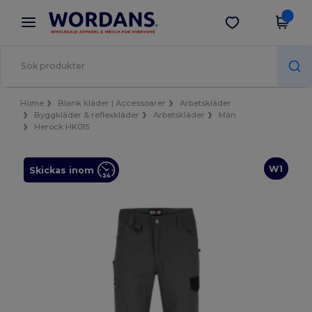
×
Wordans-app
Hämta app
Bättre priser i appen!
Home
Blank kläder | Accessoarer
Arbetskläder
Byggkläder & reflexkläder
Arbetskläder
Män
Herock HK015
W1
Skickas inom