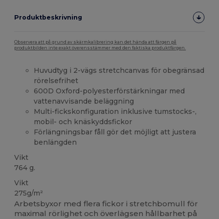
Produktbeskrivning
Observera att på grund av skärmkalibrering kan det hända att färgen på
produktbilden inte exakt överensstämmer med den faktiska produktfärgen.
Huvudtyg i 2-vägs stretchcanvas för obegränsad
rörelsefrihet
600D Oxford-polyesterförstärkningar med
vattenavvisande beläggning
Multi-fickskonfiguration inklusive tumstocks-,
mobil- och knäskyddsfickor
Förlängningsbar fåll gör det möjligt att justera
benlängden
Vikt
764 g.
Vikt
275g/m²
Arbetsbyxor med flera fickor i stretchbomull för
maximal rörlighet och överlägsen hållbarhet på