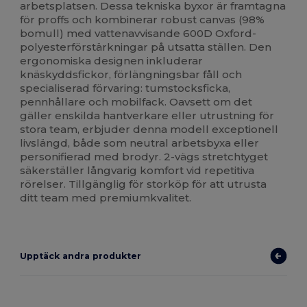
arbetsplatsen. Dessa tekniska byxor är framtagna
för proffs och kombinerar robust canvas (98%
bomull) med vattenavvisande 600D Oxford-
polyesterförstärkningar på utsatta ställen. Den
ergonomiska designen inkluderar
knäskyddsfickor, förlängningsbar fåll och
specialiserad förvaring: tumstocksficka,
pennhållare och mobilfack. Oavsett om det
gäller enskilda hantverkare eller utrustning för
stora team, erbjuder denna modell exceptionell
livslängd, både som neutral arbetsbyxa eller
personifierad med brodyr. 2-vägs stretchtyget
säkerställer långvarig komfort vid repetitiva
rörelser. Tillgänglig för storköp för att utrusta
ditt team med premiumkvalitet.
Upptäck andra produkter