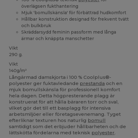
överlägsen fukthantering
Mjuk 'bomullskänsla' för förbättrad hudkomfort
Hållbar konstruktion designad för frekvent tvätt
och bulkbruk
Skräddarsydd feminin passform med långa
ärmar och knäppta manschetter
Vikt
290 g.
Vikt
140g/m²
Långärmad damskjorta i 100 % Coolplus®-
polyester ger fuktavledande
prestanda
och en
mjuk bomullskänsla för professionell komfort
hela dagen. Detta högpresterande plagg är
konstruerat för att hålla bäraren torr och sval,
vilket gör det till ett basplagg för intensiva
arbetsmiljöer eller företagsevenemang. Tyget
efterliknar texturen hos naturlig
bomull
samtidigt som det erbjuder hållbarheten och de
lättskötta fördelarna med teknisk
polyester
.