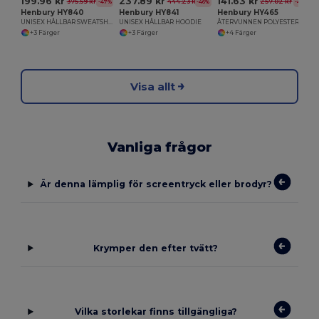
199.96 kr
237.89 kr
141.63 kr
375.59 kr
444.23 kr
257.02 kr
-47%
-46%
-45%
Henbury HY840
Henbury HY841
Henbury HY465
UNISEX HÅLLBAR SWEATSHIRT
UNISEX HÅLLBAR HOODIE
ÅTERVUNNEN POLYESTER POLOSKJORTA
+3 Färger
+3 Färger
+4 Färger
Visa allt
Vanliga frågor
Är denna lämplig för screentryck eller brodyr?
Krymper den efter tvätt?
Vilka storlekar finns tillgängliga?