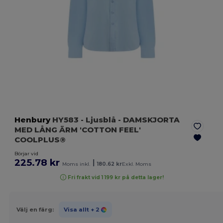
Henbury
HY583
- Ljusblå
- DAMSKJORTA
MED LÅNG ÄRM 'COTTON FEEL'
COOLPLUS®
Börjar vid
225.78 kr
|
Moms inkl.
180.62 kr
Exkl. Moms
Fri frakt vid 1 199 kr på detta lager!
Välj en färg:
Visa allt
+ 2