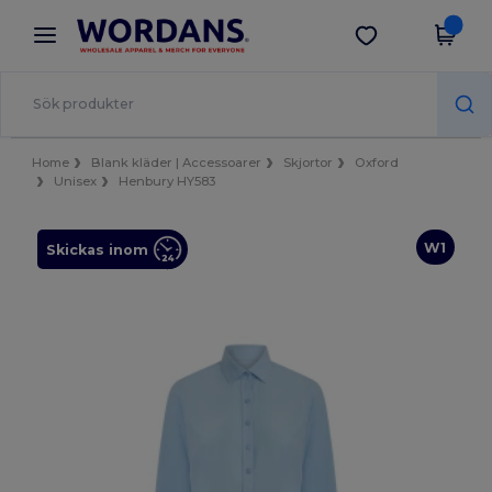
×
Wordans-app
Hämta app
Bättre priser i appen!
Home
Blank kläder | Accessoarer
Skjortor
Oxford
Unisex
Henbury HY583
W1
Skickas inom