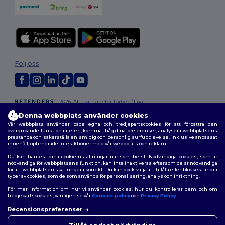
Följ oss
2026. Alla rättigheter förbehållna
Allmänna Villkor
|
Anpassad policy
|
Integritetspolicy
|
Policy för cookies
Denna webbplats använder cookies
|
Karta över webbplatsen
Vår webbplats använder både egna och tredjepartscookies för att förbättra den
övergripande funktionaliteten, komma ihåg dina preferenser, analysera webbplatsens
prestanda och säkerställa en smidig och personlig surfupplevelse, inklusive anpassat
innehåll, optimerade interaktioner med vår webbplats och reklam.
Du kan hantera dina cookieinställningar när som helst. Nödvändiga cookies, som är
nödvändiga för webbplatsens funktion, kan inte inaktiveras eftersom de är nödvändiga
för att webbplatsen ska fungera korrekt. Du kan dock välja att tillåta eller blockera andra
typer av cookies, som de som används för personalisering, analys och inriktning.
För mer information om hur vi använder cookies, hur du kontrollerar dem och om
tredjepartscookies, vänligen se vår
Cookies policy
och
Privacy Policy
.
Recensionspreferenser