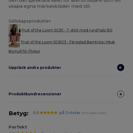
den det självklara valet för återförsäljare som vill
skapa egna märkeskläder med stil.
Sällskapsprodukter:
Fruit of the Loom SC151 - T-shirt med rund hals 150
Fruit of the Loom SC6123 - Färgglad Barntröja i Mjuk
Bomull för Flickor
Upptäck andra produkter
Produktkundrecensioner
Betyg:
5.0
på 3 röster
8556 sålda artiklar
Perfekt