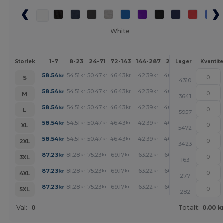
White
1-7
8-23
24-71
72-143
144-287
288 +
Mer
Storlek
Lager
Kvantite
+
58.54
54.51
50.47
46.43
42.39
40.38
kr
kr
kr
kr
kr
kr
S
4310
+
58.54
54.51
50.47
46.43
42.39
40.38
kr
kr
kr
kr
kr
kr
M
3641
+
58.54
54.51
50.47
46.43
42.39
40.38
kr
kr
kr
kr
kr
kr
L
5957
+
58.54
54.51
50.47
46.43
42.39
40.38
kr
kr
kr
kr
kr
kr
XL
5472
+
58.54
54.51
50.47
46.43
42.39
40.38
kr
kr
kr
kr
kr
kr
2XL
3423
+
87.23
81.28
75.23
69.17
63.22
60.14
kr
kr
kr
kr
kr
kr
3XL
163
+
87.23
81.28
75.23
69.17
63.22
60.14
kr
kr
kr
kr
kr
kr
4XL
277
+
87.23
81.28
75.23
69.17
63.22
60.14
kr
kr
kr
kr
kr
kr
5XL
282
Val:
0
Totalt:
0.00 k