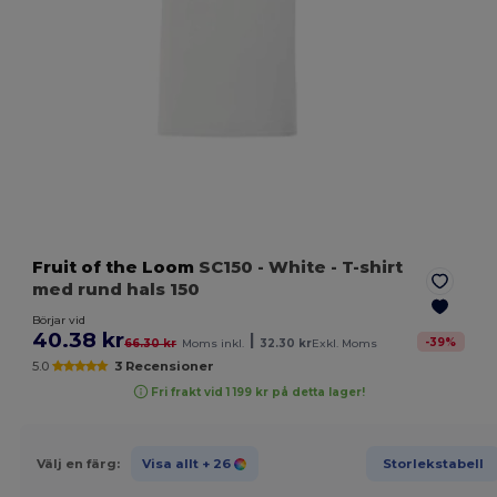
Fruit of the Loom
SC150
- White
- T-shirt
med rund hals 150
Börjar vid
40.38 kr
|
-
39
%
66.30 kr
Moms inkl.
32.30 kr
Exkl. Moms
5.0
3 Recensioner
Fri frakt vid 1 199 kr på detta lager!
Välj en färg:
Visa allt
+ 26
Storlekstabell