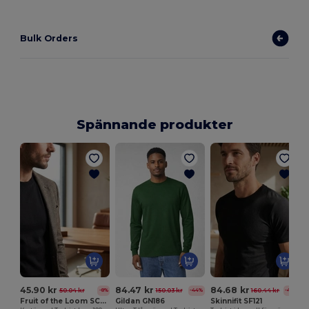
Bulk Orders
Spännande produkter
45.90 kr
84.47 kr
84.68 kr
50.04 kr
150.03 kr
160.44 kr
-8%
-44%
-47%
Fruit of the Loom SC221
Gildan GN186
Skinnifit SF121