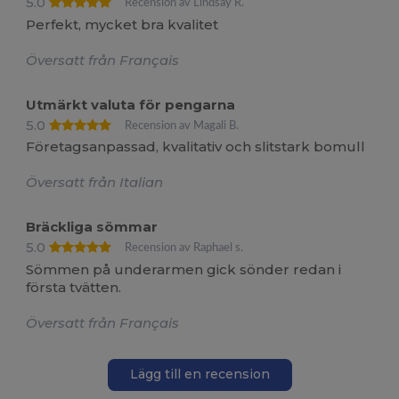
5.0
Recension av Lindsay R.
Perfekt, mycket bra kvalitet
Översatt från Français
Utmärkt valuta för pengarna
5.0
Recension av Magali B.
Företagsanpassad, kvalitativ och slitstark bomull
Översatt från Italian
Bräckliga sömmar
5.0
Recension av Raphael s.
Sömmen på underarmen gick sönder redan i
första tvätten.
Översatt från Français
Lägg till en recension