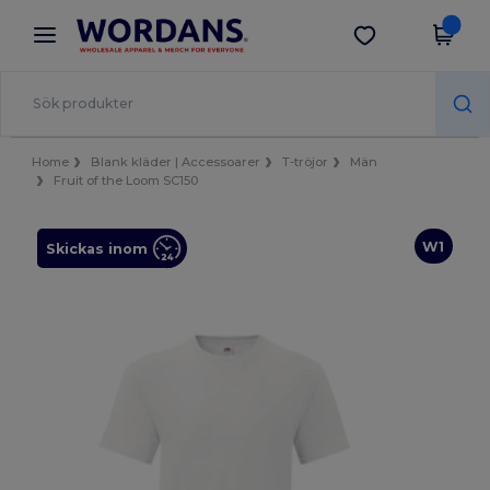
×
Wordans-app
Hämta app
Bättre priser i appen!
Home
Blank kläder | Accessoarer
T-tröjor
Män
Fruit of the Loom SC150
W1
Skickas inom