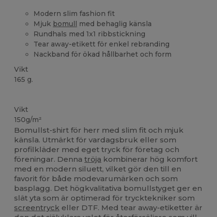
Modern slim fashion fit
Mjuk
bomull
med behaglig känsla
Rundhals med 1x1 ribbstickning
Tear away-etikett för enkel rebranding
Nackband för ökad hållbarhet och form
Vikt
165 g.
Tårar bort
Anpassningsbar
Högt lager
Vikt
150g/m²
Bomullst-shirt för herr med slim fit och mjuk
känsla. Utmärkt för vardagsbruk eller som
profilkläder med eget tryck för företag och
föreningar. Denna
tröja
kombinerar hög komfort
med en modern siluett, vilket gör den till en
favorit för både modevarumärken och som
basplagg. Det högkvalitativa bomullstyget ger en
slät yta som är optimerad för trycktekniker som
screentryck
eller DTF. Med tear away-etiketter är