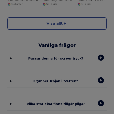
Kortärmad T-shirt herr 100% bomull
Ultra-T långärmad T-shirt herr
T-shirt i bomull för män
+33 Färger
+21 Färger
+9 Färger
Visa allt
Vanliga frågor
Passar denna för screentryck?
Krymper tröjan i tvätten?
Vilka storlekar finns tillgängliga?