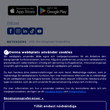
Följ oss
2026. Alla rättigheter förbehållna
Allmänna Villkor
|
Anpassad policy
|
Integritetspolicy
|
Policy för cookies
|
Karta över webbplatsen
Denna webbplats använder cookies
Vår webbplats använder både egna och tredjepartscookies för att förbättra den
övergripande funktionaliteten, komma ihåg dina preferenser, analysera webbplatsens
prestanda och säkerställa en smidig och personlig surfupplevelse, inklusive anpassat
innehåll, optimerade interaktioner med vår webbplats och reklam.
Du kan hantera dina cookieinställningar när som helst. Nödvändiga cookies, som är
nödvändiga för webbplatsens funktion, kan inte inaktiveras eftersom de är nödvändiga
för att webbplatsen ska fungera korrekt. Du kan dock välja att tillåta eller blockera andra
typer av cookies, som de som används för personalisering, analys och inriktning.
För mer information om hur vi använder cookies, hur du kontrollerar dem och om
tredjepartscookies, vänligen se vår
Cookies policy
och
Privacy Policy
.
Recensionspreferenser
👋
Hej
Om du har några frågor eller
Tillåt endast nödvändiga
funderingar kan du kontakta