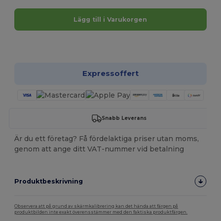
Lägg till i Varukorgen
Anpassa det!
Expressoffert
Snabb Leverans
Är du ett företag? Få fördelaktiga priser utan moms,
genom att ange ditt VAT-nummer vid betalning
Produktbeskrivning
Observera att på grund av skärmkalibrering kan det hända att färgen på
produktbilden inte exakt överensstämmer med den faktiska produktfärgen.