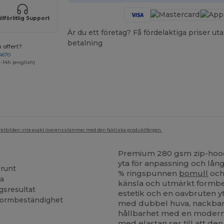
illförlitlig Support
Är du ett företag? Få fördelaktiga priser 
betalning
 offert?
4670
-14h (english)
duktbilden inte exakt överensstämmer med den faktiska produktfärgen.
Premium 280 gsm zip-hoodi
yta för anpassning och lån
 runt
% ringspunnen
bomull
och
ta
känsla och utmärkt formbe
gsresultat
estetik och en oavbruten y
formbeständighet
med dubbel huva, nackband
hållbarhet med en modern
med
elastan
ser till att 