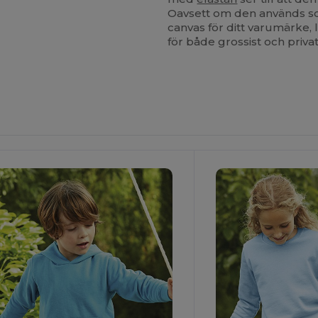
Oavsett om den används so
canvas för ditt varumärke
för både grossist och priva
npassa
Anpassa
Det!
Det!