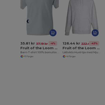
35.81 kr
126.44 kr
-4%
-43%
37.19 kr
222.49 kr
Fruit of the Loom 61-033-0
Fruit of the Loom 62-140-0
Barn-T-shirt 100% bomullsvikt
Lättvikts Huvtröja med Mjuk Fleece
+11 Färger
+4 Färger