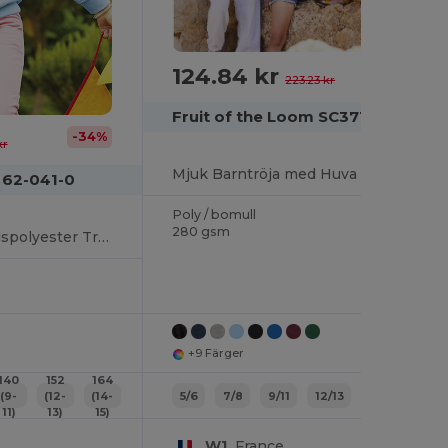
124.84 kr
-44%
223.23 kr
Fruit of the Loom SC371
-34%
kr
Mjuk Barntröja med Huva och Känguruficka
 62-041-0
Poly / bomull
280 gsm
Komfortabel Bomullspolyester Tröja
+9 Färger
140
152
164
(9-
(12-
(14-
5/6
7/8
9/11
12/13
06
08
11)
13)
15)
W1
France