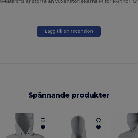
eatshirts är större än vuxenstorlekarna M för kvinnor. Gra
Lägg till en recension
Spännande produkter