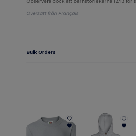
Observera dock att barnstorlekarna 12/13 för sw
Översatt från Français
Bulk Orders