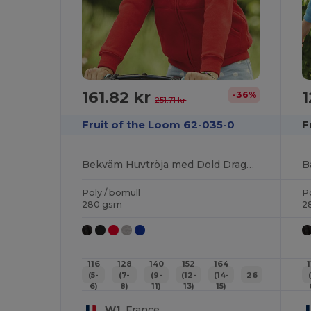
161.82 kr
1
-36%
251.71 kr
Fruit of the Loom 62-035-0
F
Bekväm Huvtröja med Dold Dragkedja och Fickor
Poly / bomull
Po
280 gsm
2
116
128
140
152
164
(5-
(7-
(9-
(12-
(14-
26
6)
8)
11)
13)
15)
W1
France