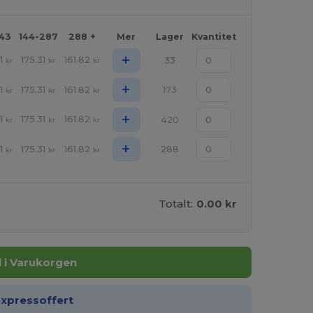
143
144-287
288 +
Mer
Lager
Kvantitet
+
1
175.31
161.82
33
kr
kr
kr
+
1
175.31
161.82
173
kr
kr
kr
+
1
175.31
161.82
420
kr
kr
kr
+
1
175.31
161.82
288
kr
kr
kr
Totalt:
0.00 kr
ll i Varukorgen
expressoffert