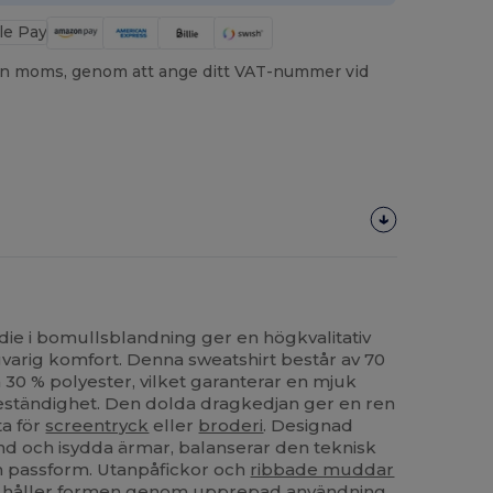
utan moms, genom att ange ditt VAT-nummer vid
e i bomullsblandning ger en högkvalitativ
gvarig komfort. Denna sweatshirt består av 70
 30 % polyester, vilket garanterar en mjuk
ständighet. Den dolda dragkedjan ger en ren
ta för
screentryck
eller
broderi
. Designad
 och isydda ärmar, balanserar den teknisk
 passform. Utanpåfickor och
ribbade muddar
den håller formen genom upprepad användning.