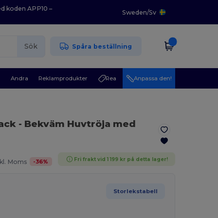
med koden APP10 –
Sweden
/
Sv
Sök
Spåra beställning
r
Andra
Reklamprodukter
Rea
Anpassa den!
lack
- Bekväm Huvtröja med
Fri frakt vid 1 199 kr på detta lager!
-
36
%
kl. Moms
Storlekstabell