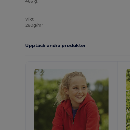
466 g.
Anpassningsbar
Vikt
280g/m²
Upptäck andra produkter
Anpassa
A
Det!