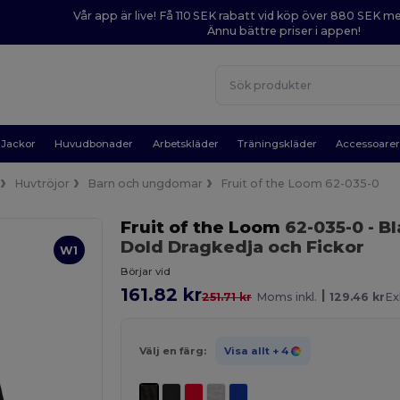
Vår app är live! Få 110 SEK rabatt vid köp över 880 SEK 
Ännu bättre priser i appen!
Jackor
Huvudbonader
Arbetskläder
Träningskläder
Accessoare
Huvtröjor
Barn och ungdomar
Fruit of the Loom 62-035-0
Fruit of the Loom
62-035-0
- B
Dold Dragkedja och Fickor
W1
Börjar vid
161.82 kr
|
251.71 kr
Moms inkl.
129.46 kr
Ex
Välj en färg:
Visa allt
+ 4