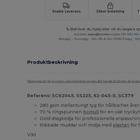
Snabb Leverans
Säker betalning
T
Behöver du hjälp eller vill du begära en
Kontakt
sales@wordans.com
OR
020-160 
Monday - Thursday : 10h-13h & 14h-17h30 Friday : 10h
Produktbeskrivning
Observera att på grund av skärmkalibrering kan det hända att färgen på pro
Referens: SC62045, SS225, 62-045-0, SC379
280 gsm mellantungt tyg för hållbarhet året
70 % ringspunnen
bomull
för en slät trycky
Dold dragkedja för professionella anpassnin
Ribbade muddar och midja med
elastan
för 
Vikt