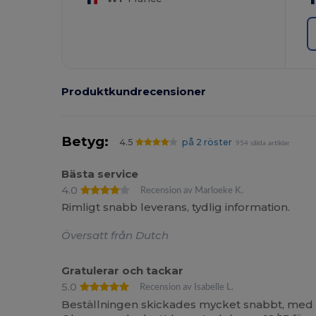
Produktkundrecensioner
Betyg:
4.5
på 2 röster
954 sålda artiklar
Bästa service
4.0
Recension av Marloeke K.
Rimligt snabb leverans, tydlig information.
Översatt från Dutch
Gratulerar och tackar
5.0
Recension av Isabelle L.
Beställningen skickades mycket snabbt, med e