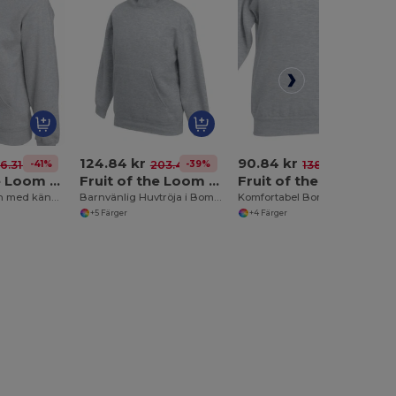
124.84 kr
90.84 kr
-41%
-39%
-34%
6.31 kr
203.47 kr
138.34 kr
Fruit of the Loom 62-208-0
Fruit of the Loom 62-043-0
Fruit of the Loom 62-041-0
Luvtröja för män med känguruficka
Barnvänlig Huvtröja i Bomull och Polyester
Komfortabel Bomullspolyester Tröja
+5 Färger
+4 Färger