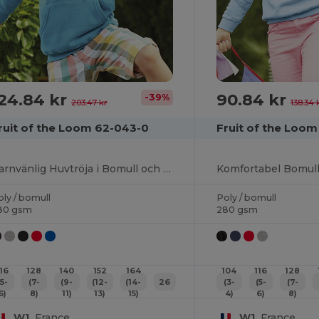
24.84 kr
90.84 kr
-39%
203.47 kr
138.34 
ruit of the Loom 62-043-0
Fruit of the Loom
Barnvänlig Huvtröja i Bomull och Polyester
ly / bomull
Poly / bomull
80 gsm
280 gsm
116
128
140
152
164
104
116
128
(5-
(7-
(9-
(12-
(14-
26
(3-
(5-
(7-
6)
8)
11)
13)
15)
4)
6)
8)
W1
France
W1
France