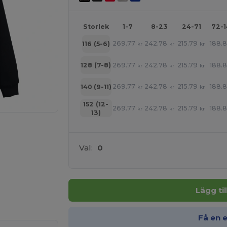
Storlek
1-7
8-23
24-71
72-
269.77
242.78
215.79
188.8
116 (5-6)
kr
kr
kr
269.77
242.78
215.79
188.8
128 (7-8)
kr
kr
kr
269.77
242.78
215.79
188.8
140 (9-11)
kr
kr
kr
152 (12-
269.77
242.78
215.79
188.8
kr
kr
kr
13)
Val:
0
 HÄR!
Lägg ti
Få en 