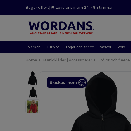
Begär offert
|
Leverans inom 24-48h timmar
Märken
T-tröjor
Tröjor och fleece
Väskor
Polo
Home
Blank kläder | Accessoarer
Tröjor och fleece
Skickas inom