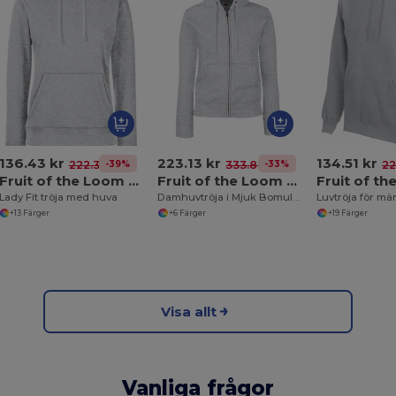
136.43 kr
223.13 kr
134.51 kr
-39%
-33%
222.38 kr
333.84 kr
22
Fruit of the Loom 62-038-0
Fruit of the Loom 62-118-0
Lady Fit tröja med huva
Damhuvtröja i Mjuk Bomullsmix med Dragkedja
+13 Färger
+6 Färger
+19 Färger
Visa allt
Vanliga frågor