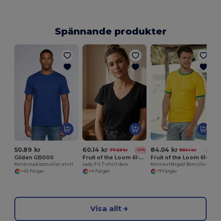
Spännande produkter
B
50.89 kr
60.14 kr
84.04 kr
77.03 kr
89.14 kr
-22%
-6%
Gildan GI5000
Fruit of the Loom 61-398-0
Fruit of the Loom 61-168-0
Kortärmad bomullst-shirt
Lady-Fit T-shirt dam
Kontrastfärgad Bomulls-T-shirt för Herrar
+45 Färger
+4 Färger
+9 Färger
Visa allt