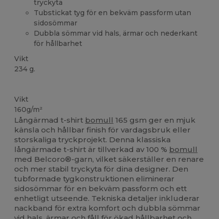
tryckyta
Tubstickat tyg för en bekväm passform utan
sidosömmar
Dubbla sömmar vid hals, ärmar och nederkant
för hållbarhet
Vikt
234 g.
Anpassningsbar
Vikt
160g/m²
Långärmad t-shirt
bomull
165 gsm ger en mjuk
känsla och hållbar finish för vardagsbruk eller
storskaliga tryckprojekt. Denna klassiska
långärmade t-shirt är tillverkad av 100 %
bomull
med Belcoro®-garn, vilket säkerställer en renare
och mer stabil tryckyta för dina designer. Den
tubformade tygkonstruktionen eliminerar
sidosömmar för en bekväm passform och ett
enhetligt utseende. Tekniska detaljer inkluderar
nackband för extra komfort och dubbla sömmar
vid hals, ärmar och fåll för ökad hållbarhet och