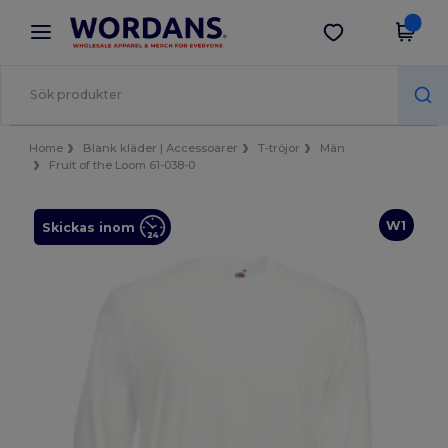
×
Wordans-app
Hämta app
Bättre priser i appen!
Home
Blank kläder | Accessoarer
T-tröjor
Män
Fruit of the Loom 61-038-0
W1
Skickas inom