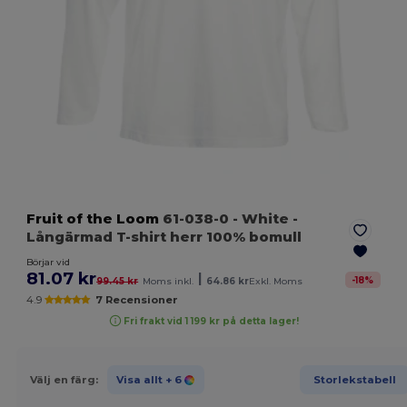
Fruit of the Loom
61-038-0
- White
-
Långärmad T-shirt herr 100% bomull
Börjar vid
81.07 kr
|
-
18
%
99.45 kr
Moms inkl.
64.86 kr
Exkl. Moms
4.9
7 Recensioner
Fri frakt vid 1 199 kr på detta lager!
Välj en färg:
Visa allt
+ 6
Storlekstabell