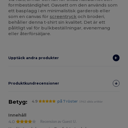
formbeständighet. Oavsett om den används som
ett basplagg i en minimalistisk garderob eller
som en canvas för
screentryck
och broderi,
behåller denna t-shirt sin kvalitet. Det är ett
pålitligt val för bulkbeställningar, evenemang
eller återförsäljare.
Upptäck andra produkter
Produktkundrecensioner
Betyg:
4.9
på 7 röster
1962 sålda artiklar
Innehåll
4.0
Recension av Guest U.