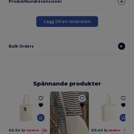
Produktkundrecensioner
Lägg till en recension
Bulk Orders
Spännande produkter
66.94 kr
69.49 kr
102.32 kr
80.86 kr
-35%
-14%