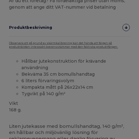
Är du ett företag? Få fördelaktiga priser utan moms,
genom att ange ditt VAT-nummer vid betalning
Produktbeskrivning
Observera att på grund av skärmkalibrering kan det hända att färgen på
produktbilden inte exakt överensstämmer med den faktiska produktfärgen.
Hållbar jutekonstruktion för krävande
användning
Bekväma 35 cm bomullshandtag
6 liters förvaringsvolym
Kompakta mått på 26x22x14 cm
Tygvikt på 140 g/m²
Vikt
168 g.
Högt lager
Liten jutekasse med bomullshandtag, 140 g/m²,
en hållbar och miljövänlig lösning för
reklamevenemang eller daglig förvaring av