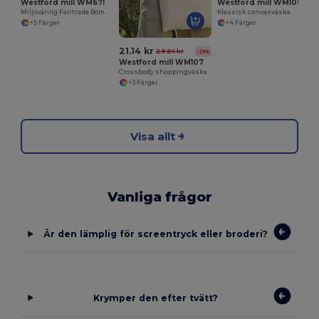
Westford mill WM671
Westford mill WM108
Miljövänlig Fairtrade Bomullsväska för Shopping
Klassisk canvasväska
+5 Färger
+4 Färger
21.14 kr
29.64 kr
-29%
Westford mill WM107
Crossbody shoppingväska
+3 Färger
Visa allt
Vanliga frågor
Är den lämplig för screentryck eller broderi?
Krymper den efter tvätt?