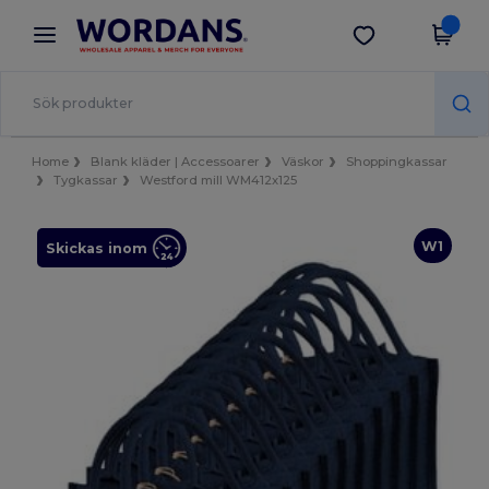
×
Wordans-app
Hämta app
Bättre priser i appen!
Home
Blank kläder | Accessoarer
Väskor
Shoppingkassar
Tygkassar
Westford mill WM412x125
W1
Skickas inom