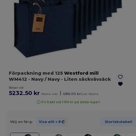
Förpackning med 125
Westford mill
WM412
- Navy / Navy
- Liten säckvävsäck
Börjar vid
5232.50 kr
|
Moms inkl.
4186.00 kr
Exkl. Moms
Fri frakt vid 1 199 kr på detta lager!
Välj en färg:
Visa allt
+ 8
Storlekstabell