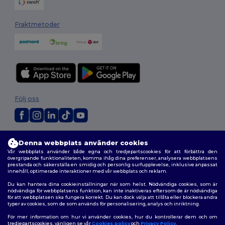
Fraktmetoder
Följ oss
2026. Alla rättigheter förbehållna
Denna webbplats använder cookies
Allmänna Villkor
|
Anpassad policy
|
Integritetspolicy
|
Policy för cookies
Vår webbplats använder både egna och tredjepartscookies för att förbättra den
|
Karta över webbplatsen
övergripande funktionaliteten, komma ihåg dina preferenser, analysera webbplatsens
prestanda och säkerställa en smidig och personlig surfupplevelse, inklusive anpassat
innehåll, optimerade interaktioner med vår webbplats och reklam.
Du kan hantera dina cookieinställningar när som helst. Nödvändiga cookies, som är
nödvändiga för webbplatsens funktion, kan inte inaktiveras eftersom de är nödvändiga
för att webbplatsen ska fungera korrekt. Du kan dock välja att tillåta eller blockera andra
typer av cookies, som de som används för personalisering, analys och inriktning.
För mer information om hur vi använder cookies, hur du kontrollerar dem och om
tredjepartscookies, vänligen se vår
Cookies policy
och
Privacy Policy
.