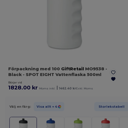
Förpackning med 100
GiftRetail
MO9538
-
Black
- SPOT EIGHT Vattenflaska 500ml
Börjar vid
1828.00 kr
|
Moms inkl.
1462.40 kr
Exkl. Moms
Välj en färg:
Visa allt
+ 4
Storlekstabell