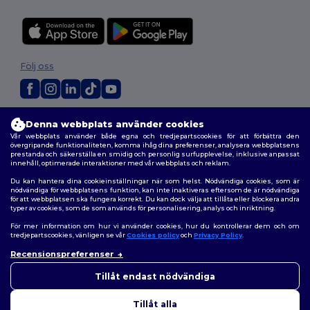
Följ oss
2026. Alla rättigheter förbehållna
Denna webbplats använder cookies
Allmänna Villkor
|
Anpassad policy
|
Integritetspolicy
|
Policy för cookies
Vår webbplats använder både egna och tredjepartscookies för att förbättra den
|
Karta över webbplatsen
övergripande funktionaliteten, komma ihåg dina preferenser, analysera webbplatsens
prestanda och säkerställa en smidig och personlig surfupplevelse, inklusive anpassat
innehåll, optimerade interaktioner med vår webbplats och reklam.
Du kan hantera dina cookieinställningar när som helst. Nödvändiga cookies, som är
nödvändiga för webbplatsens funktion, kan inte inaktiveras eftersom de är nödvändiga
för att webbplatsen ska fungera korrekt. Du kan dock välja att tillåta eller blockera andra
typer av cookies, som de som används för personalisering, analys och inriktning.
För mer information om hur vi använder cookies, hur du kontrollerar dem och om
tredjepartscookies, vänligen se vår
Cookies policy
och
Privacy Policy
.
Recensionspreferenser
👋
Hej
Om du har några frågor eller
Tillåt endast nödvändiga
funderingar kan du kontakta
oss när som helst. Vår chatbot
Tillåt alla
finns här för som hjälp.