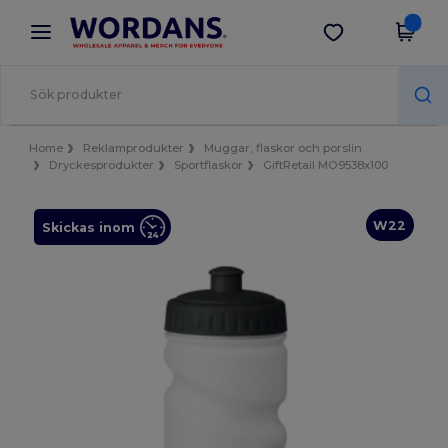
×
Wordans-app
Hämta app
Bättre priser i appen!
Home
Reklamprodukter
Muggar, flaskor och porslin
Dryckesprodukter
Sportflaskor
GiftRetail MO9538x100
W22
Skickas inom