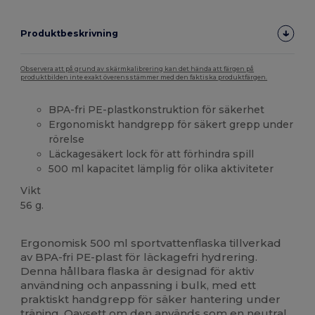
Produktbeskrivning
Observera att på grund av skärmkalibrering kan det hända att färgen på
produktbilden inte exakt överensstämmer med den faktiska produktfärgen.
BPA-fri PE-plastkonstruktion för säkerhet
Ergonomiskt handgrepp för säkert grepp under
rörelse
Läckagesäkert lock för att förhindra spill
500 ml kapacitet lämplig för olika aktiviteter
Vikt
56 g.
Högt lager
Ergonomisk 500 ml sportvattenflaska tillverkad
av BPA-fri PE-plast för läckagefri hydrering.
Denna hållbara flaska är designad för aktiv
användning och anpassning i bulk, med ett
praktiskt handgrepp för säker hantering under
träning. Oavsett om den används som en neutral