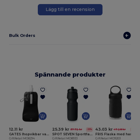
Lägg till en recension
Bulk Orders
Spännande produkter
G
12.11 kr
25.39 kr
43.03 kr
37.72 kr
47.28 kr
-33%
-9%
GATES Ihopvikbar vattenflaska
SPOT SEVEN Sportflaska
FRIS Flaska med handuk
GiftRetail MO8294
GiftRetail MO8933
GiftRetail MO9203