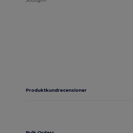
3000g/m²
Produktkundrecensioner
Bulk Orders