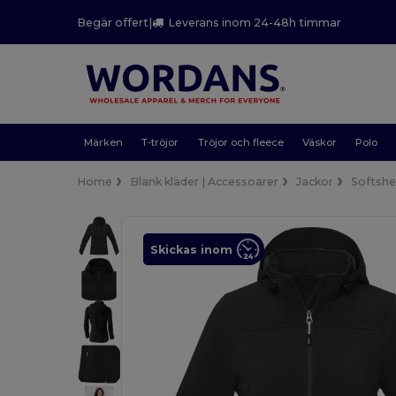
Begär offert
|
Leverans inom 24-48h timmar
Märken
T-tröjor
Tröjor och fleece
Väskor
Polo
Home
Blank kläder | Accessoarer
Jackor
Softshe
Skickas inom