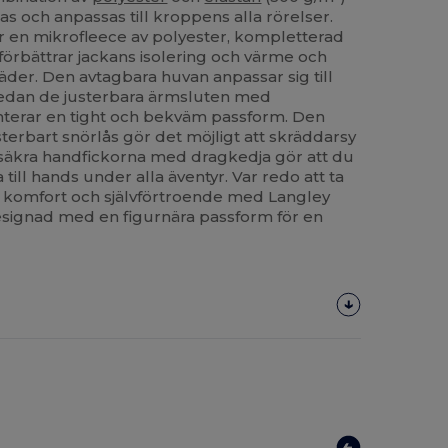
as och anpassas till kroppens alla rörelser.
r en mikrofleece av polyester, kompletterad
örbättrar jackans isolering och värme och
äder. Den avtagbara huvan anpassar sig till
medan de justerbara ärmsluten med
terar en tight och bekväm passform. Den
terbart snörlås gör det möjligt att skräddarsy
 säkra handfickorna med dragkedja gör att du
a till hands under alla äventyr. Var redo att ta
il, komfort och självförtroende med Langley
designad med en figurnära passform för en