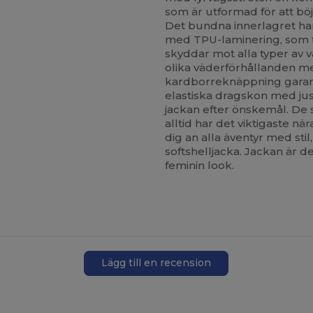
som är utformad för att böj
Det bundna innerlagret ha
med TPU-laminering, som f
skyddar mot alla typer av v
olika väderförhållanden 
kardborreknäppning garan
elastiska dragskon med jus
jackan efter önskemål. De
alltid har det viktigaste när
dig an alla äventyr med st
softshelljacka. Jackan är 
feminin look.
Lägg till en recension