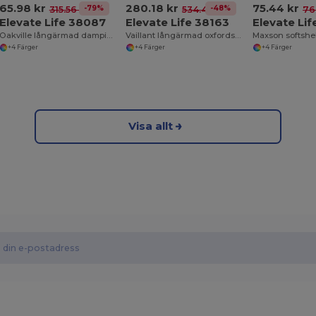
65.98 kr
280.18 kr
75.44 kr
-79%
-48%
315.56 kr
534.44 kr
76
Elevate Life 38087
Elevate Life 38163
Elevate Li
Oakville långärmad dampikétröja
Vaillant långärmad oxfordskjorta dam
Maxson softshe
+4 Färger
+4 Färger
+4 Färger
Visa allt