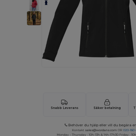
Anpassa din produkt online
Snabb Leverans
Säker betalning
T
Behöver du hjälp eller vill du begära en
Kontakt
sales@wordans.com
OR
020-160 
Monday - Thursday : 10h-13h & 14h-17h30 Friday : 10h