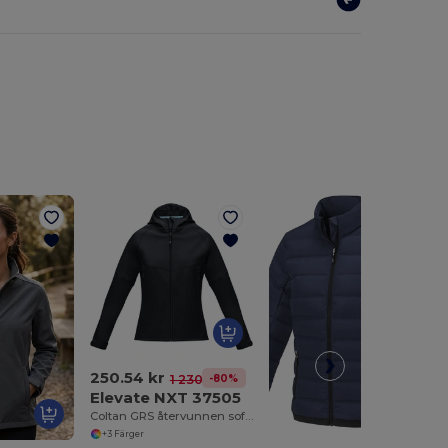
250.54 kr
-80%
1 230.38 kr
Elevate NXT 37505
Coltan GRS återvunnen softshelljacka dam
+3 Färger