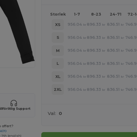
Storlek
1-7
8-23
24-71
72-
956.04
896.33
836.51
746.
XS
kr
kr
kr
956.04
896.33
836.51
746.
S
kr
kr
kr
956.04
896.33
836.51
746.
M
kr
kr
kr
956.04
896.33
836.51
746.
L
kr
kr
kr
956.04
896.33
836.51
746.
XL
kr
kr
kr
 HÄR!
956.04
896.33
836.51
746.
2XL
kr
kr
kr
illförlitlig Support
Val:
0
 offert?
4670
-14h (english)