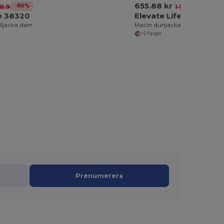
655.88 kr
-90%
-43%
8.93 kr
1 155.04 kr
fe 38320
Elevate Life 39340
lljacka dam
Macin dunjacka dam
+2 Färger
Prenumerera