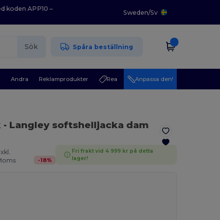
med koden APP10 –
Sweden
/
Sv
Sök
Spåra beställning
r
Andra
Reklamprodukter
Rea
Anpassa den!
k
- Langley softshelljacka dam
Fri frakt vid 4 999 kr på detta
xkl.
lager!
-
18
%
Moms