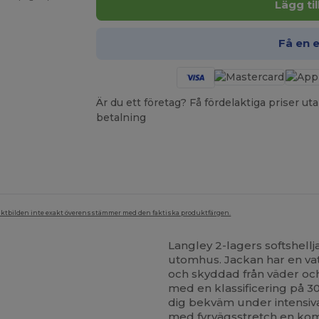
Lägg ti
Få en 
Är du ett företag? Få fördelaktiga priser 
betalning
duktbilden inte exakt överensstämmer med den faktiska produktfärgen.
Langley 2-lagers softshellj
utomhus. Jackan har en vat
och skyddad från väder oc
med en klassificering på 30
dig bekväm under intensiva 
med fyrvägsstretch en kom