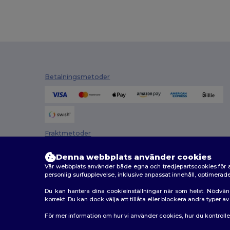
Betalningsmetoder
Fraktmetoder
Denna webbplats använder cookies
Vår webbplats använder både egna och tredjepartscookies för a
personlig surfupplevelse, inklusive anpassat innehåll, optimera
Du kan hantera dina cookieinställningar när som helst. Nödvän
korrekt. Du kan dock välja att tillåta eller blockera andra typer 
2026. Alla rättigheter förbehållna
För mer information om hur vi använder cookies, hur du kontroll
Allmänna Villkor
|
Anpassad policy
|
Integritetspolicy