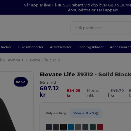
Vår app är live! Få 110 SEK rabatt vid köp över 880 SEK 
Ännu bättre priser i appen!
Jackor
Huvudbonader
Arbetskläder
Träningskläder
Accessoare
ll
Kvinna
Elevate Life 39312
Elevate Life
39312
- Solid Blac
W32
Börjar vid
687.12
834.06
Moms
549.70
E
kr
|
kr
inkl.
kr
Välj en färg:
Visa allt
+ 7