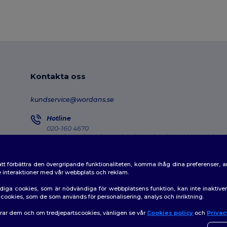
Kontakta oss
kundservice@wordans.se
Hotline
020-160 4670
Monday - Thursday : 10h-13h & 14h-17h30 Friday : 10h-14h
Försändelseuppföljning
tt förbättra den övergripande funktionaliteten, komma ihåg dina preferenser, 
de interaktioner med vår webbplats och reklam.
diga cookies, som är nödvändiga för webbplatsens funktion, kan inte inaktiv
av cookies, som de som används för personalisering, analys och inriktning.
erar dem och om tredjepartscookies, vänligen se vår
Cookies policy
och
Privac
👋
H
|
Policy för cookies
|
Karta över webbplatsen
Om du