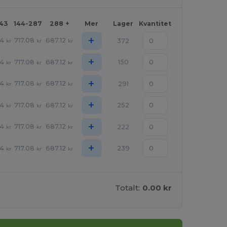
143
144-287
288 +
Mer
Lager
Kvantitet
+
94
717.08
687.12
372
kr
kr
kr
+
94
717.08
687.12
150
kr
kr
kr
+
94
717.08
687.12
291
kr
kr
kr
+
94
717.08
687.12
252
kr
kr
kr
+
94
717.08
687.12
222
kr
kr
kr
+
94
717.08
687.12
239
kr
kr
kr
Totalt:
0.00 kr