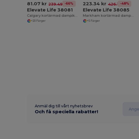
81.07 kr
223.34 kr
-66%
-48%
239.49 kr
426.17 kr
Elevate Life 38081
Elevate Life 38085
Calgary kortärmad dampikétröja
Markham kortärmad dampikétröja stretch
+20 Färger
+5 Färger
Anmäl dig till vårt nyhetsbrev
Och få speciella rabatter!