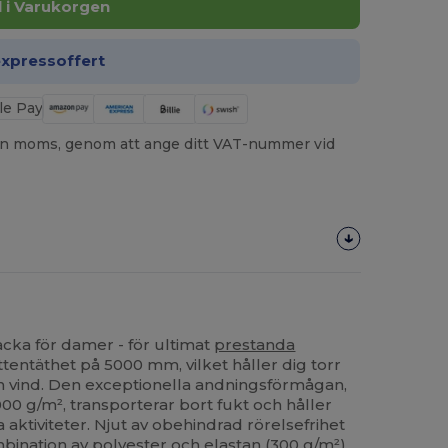
ll i Varukorgen
expressoffert
utan moms, genom att ange ditt VAT-nummer vid
acka för damer - för ultimat
prestanda
tentäthet på 5000 mm, vilket håller dig torr
h vind. Den exceptionella andningsförmågan,
00 g/m², transporterar bort fukt och håller
aktiviteter. Njut av obehindrad rörelsefrihet
bination av
polyester
och
elastan
(300 g/m²)