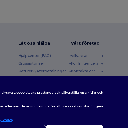
Låt oss hjälpa
Vårt företag
Hjälpcenter (FAQ)
Vilka vi är
Grossistpriser
För Influencers
Returer & Återbetalningar
Kontakta oss
 (english)
Ordlista
Karriärcenter
Fraktmetoder
analysera webbplatsens prestanda och säkerställa en smidig och
Rabattkoder
eras eftersom de är nödvändiga för att webbplatsen ska fungera
y Policy
.
ej
 har några frågor eller funderingar kan du kontakta oss när