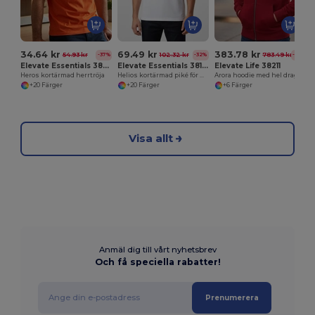
34.64 kr
69.49 kr
383.78 kr
54.93 kr
102.32 kr
783.49 kr
-37%
-32%
-51%
Elevate Essentials 38028
Elevate Essentials 38106
Elevate Life 38211
Heros kortärmad herrtröja
Helios kortärmad piké för män
Arora hoodie med hel dragkedja män
+20 Färger
+20 Färger
+6 Färger
Visa allt
Anmäl dig till vårt nyhetsbrev
Och få speciella rabatter!
Prenumerera