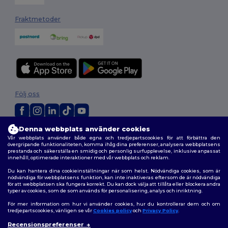
Fraktmetoder
Följ oss
Denna webbplats använder cookies
2026. Alla rättigheter förbehållna
Vår webbplats använder både egna och tredjepartscookies för att förbättra den
Allmänna Villkor
|
Anpassad policy
|
Integritetspolicy
|
Policy för cookies
övergripande funktionaliteten, komma ihåg dina preferenser, analysera webbplatsens
|
Karta över webbplatsen
prestanda och säkerställa en smidig och personlig surfupplevelse, inklusive anpassat
innehåll, optimerade interaktioner med vår webbplats och reklam.
Du kan hantera dina cookieinställningar när som helst. Nödvändiga cookies, som är
nödvändiga för webbplatsens funktion, kan inte inaktiveras eftersom de är nödvändiga
för att webbplatsen ska fungera korrekt. Du kan dock välja att tillåta eller blockera andra
typer av cookies, som de som används för personalisering, analys och inriktning.
För mer information om hur vi använder cookies, hur du kontrollerar dem och om
tredjepartscookies, vänligen se vår
Cookies policy
och
Privacy Policy
.
Recensionspreferenser
👋
Hej