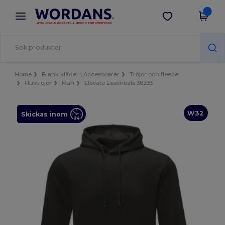
×
Wordans-app
Hämta app
Bättre priser i appen!
Home
Blank kläder | Accessoarer
Tröjor och fleece
Huvtröjor
Män
Elevate Essentials 38233
W32
Skickas inom