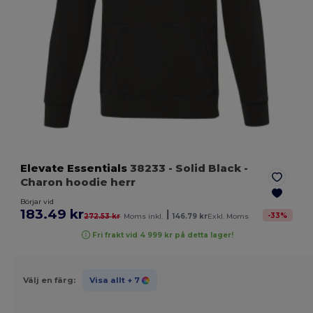
Elevate Essentials
38233
- Solid Black
-
Charon hoodie herr
Börjar vid
183.49 kr
|
-
33
%
272.53 kr
Moms inkl.
146.79 kr
Exkl. Moms
Fri frakt vid 4 999 kr på detta lager!
Välj en färg:
Visa allt
+ 7