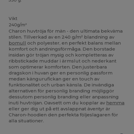
Högt lager
Anpassningsbar
Vikt
240g/m²
Charon huvtröja för män - den ultimata bekväma
stilen. Tillverkad av en 240 g/m² blandning av
bomull
och polyester, en perfekt balans mellan
komfort och andningsförmåga. Den borstade
insidan gör tröjan mysig och kompletteras av
ribbstickade muddar i ärmslut och nederkant
som optimerar komforten. Den justerbara
dragskon i huvan ger en personlig passform
medan kängurufickan ger en touch av
funktionalitet och urban känsla. De invändiga
alternativen för personlig branding möjliggör
dessutom personlig branding eller anpassning
inuti huvtröjan. Oavsett om du kopplar av
hemma
eller ger dig ut på ett avslappnat äventyr är
Charon-hoodien den perfekta följeslagaren för
alla situationer.