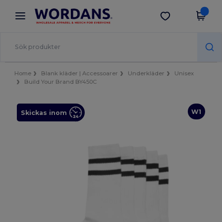
×
Wordans-app
Hämta app
Bättre priser i appen!
Home
Blank kläder | Accessoarer
Underkläder
Unisex
Build Your Brand BY450C
W1
Skickas inom