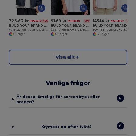
326.83 kr
91.69 kr
145.14 kr
595.32 kr
148.86 kr
232.58 kr
-45%
-38%
-38%
BUILD YOUR BRAND BY128
BUILD YOUR BRAND BY149
BUILD YOUR BRAND BY163
Funktionell Raglan Coachjacka med Elastiska Detaljer
ÖVERDIMENSIONERAD BOYFRIEND-T-SHIRT FÖR DAMER
BOX TEE I ULTRATUNG BOMULL
+1 Färger
+7 Färger
+7 Färger
Visa allt
Vanliga frågor
Är dessa lämpliga för screentryck eller
broderi?
Krymper de efter tvätt?