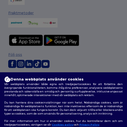
Fraktmetoder
Följ oss
2026. Alla rättigheter förbehållna
Denna webbplats använder cookies
Allmänna Villkor
|
Anpassad policy
|
Integritetspolicy
|
Policy för cookies
Vår webbplats använder både egna och tredjepartscookies för att förbättra den
|
Karta över webbplatsen
övergripande funktionaliteten, komma ihåg dina preferenser, analysera webbplatsens
prestanda och säkerställa en smidig och personlig surfupplevelse, inklusive anpassat
innehåll, optimerade interaktioner med vår webbplats och reklam.
Du kan hantera dina cookieinställningar när som helst. Nödvändiga cookies, som är
nödvändiga för webbplatsens funktion, kan inte inaktiveras eftersom de är nödvändiga
för att webbplatsen ska fungera korrekt. Du kan dock välja att tillåta eller blockera andra
typer av cookies, som de som används för personalisering, analys och inriktning.
För mer information om hur vi använder cookies, hur du kontrollerar dem och om
tredjepartscookies, vänligen se vår
Cookies policy
och
Privacy Policy
.