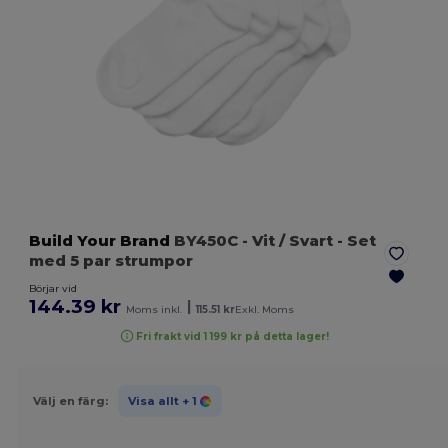
Build Your Brand
BY450C
- Vit / Svart
- Set
med 5 par strumpor
Börjar vid
144.39 kr
|
Moms inkl.
115.51 kr
Exkl. Moms
Fri frakt vid 1 199 kr på detta lager!
Välj en färg:
Visa allt
+ 1