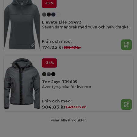
-69%
Elevate Life 39473
Sayan damanorak med huva och halv dragkedja
Från och med:
174.25 kr
556.43 kr
-34%
Tee Jays TJ9605
Äventyrsjacka för kvinnor
Från och med:
984.83 kr
1 493.03 kr
Visar Alla Produkter.