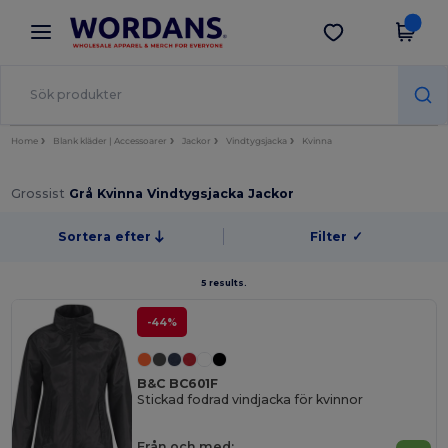
×
Wordans-app
Hämta app
Bättre priser i appen!
Home
Blank kläder | Accessoarer
Jackor
Vindtygsjacka
Kvinna
Grossist
Grå Kvinna Vindtygsjacka Jackor
Sortera efter
Filter
✓
5 results.
-44%
B&C BC601F
Stickad fodrad vindjacka för kvinnor
Från och med: