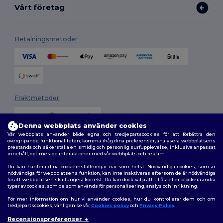
Vårt företag
Betalningsmetoder
Fraktmetoder
Denna webbplats använder cookies
Vår webbplats använder både egna och tredjepartscookies för att förbättra den
övergripande funktionaliteten, komma ihåg dina preferenser, analysera webbplatsens
prestanda och säkerställa en smidig och personlig surfupplevelse, inklusive anpassat
innehåll, optimerade interaktioner med vår webbplats och reklam.
Du kan hantera dina cookieinställningar när som helst. Nödvändiga cookies, som är
Följ oss
nödvändiga för webbplatsens funktion, kan inte inaktiveras eftersom de är nödvändiga
för att webbplatsen ska fungera korrekt. Du kan dock välja att tillåta eller blockera andra
typer av cookies, som de som används för personalisering, analys och inriktning.
För mer information om hur vi använder cookies, hur du kontrollerar dem och om
tredjepartscookies, vänligen se vår
Cookies policy
och
Privacy Policy
.
2026. Alla rättigheter förbehållna
Recensionspreferenser
Allmänna Villkor
|
Anpassad policy
|
Integritetspolicy
|
Policy för cookies
👋
Hej