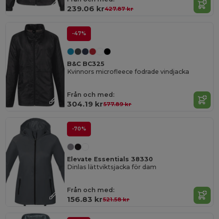
239.06 kr
427.87 kr
-47%
B&C BC325
Kvinnors microfleece fodrade vindjacka
Från och med:
304.19 kr
577.89 kr
-70%
Elevate Essentials 38330
Dinlas lättviktsjacka för dam
Från och med:
156.83 kr
521.58 kr