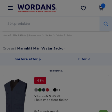
×
Wordans-app
Hämta app
Bättre priser i appen!
Home
Blank kläder | Accessoarer
Jackor
Västar
Män
Grossist
Marinblå Män Västar Jackor
Sortera efter
Filter
✓
85 results.
-38%
+1
VELILLA V15901
Ficka med flera fickor
Från och med: