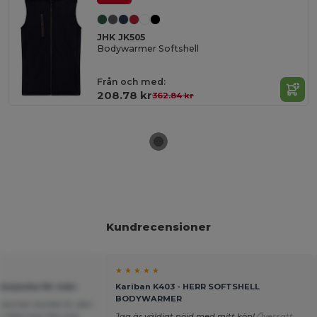
JHK JK505
Bodywarmer Softshell
Från och med:
208.78 kr
362.84 kr
Kundrecensioner
★ ★ ★ ★ ★
dunjacka för män
Kariban K403 - HERR SOFTSHELL
BODYWARMER
warmer storlek XL den
a VISA men fick inte
Jag är väldigt nöjd med mitt köp!
Översatt