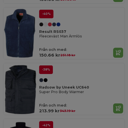
-40%
Result RS037
Fleeceväst Man Ärmlös
Från och med:
150.66 kr
251.18 kr
-38%
Radsow by Uneek UC640
Super Pro Body Warmer
Från och med:
213.99 kr
343.19 kr
-42%