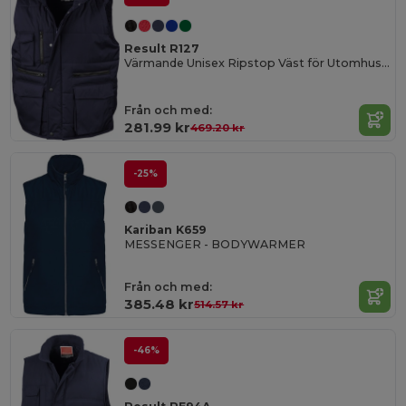
Result R127
Värmande Unisex Ripstop Väst för Utomhusbruk
Från och med:
281.99 kr
469.20 kr
-25%
Kariban K659
MESSENGER - BODYWARMER
Från och med:
385.48 kr
514.57 kr
-46%