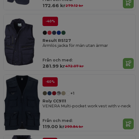
172.66 kr
279.12 kr
-40%
Result RS127
Ärmlös jacka för män utan ärmar
Från och med:
281.99 kr
472.07 kr
-60%
+1
Roly CC9111
VENERA Multi-pocket work vest with v-neck
Från och med:
119.00 kr
299.84 kr