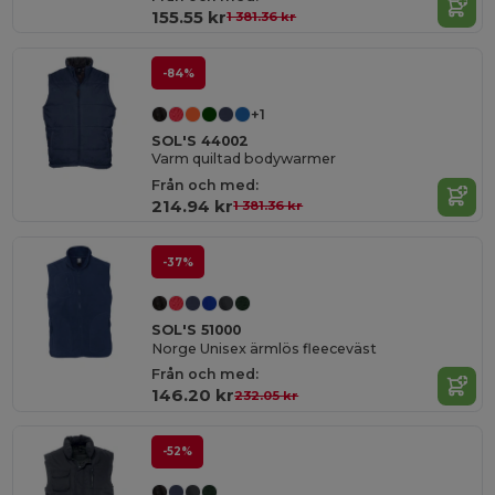
155.55 kr
1 381.36 kr
-84%
+1
SOL'S 44002
Varm quiltad bodywarmer
Från och med:
214.94 kr
1 381.36 kr
-37%
SOL'S 51000
Norge Unisex ärmlös fleeceväst
Från och med:
146.20 kr
232.05 kr
-52%