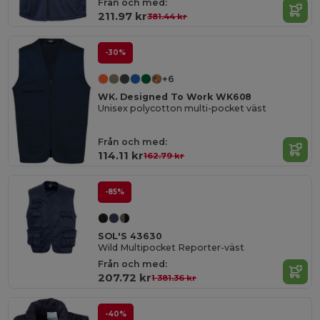
Från och med:
211.97 kr
381.44 kr
-30%
+6
WK. Designed To Work WK608
Unisex polycotton multi-pocket väst
Från och med:
114.11 kr
162.79 kr
-85%
SOL'S 43630
Wild Multipocket Reporter-väst
Från och med:
207.72 kr
1 381.36 kr
-40%