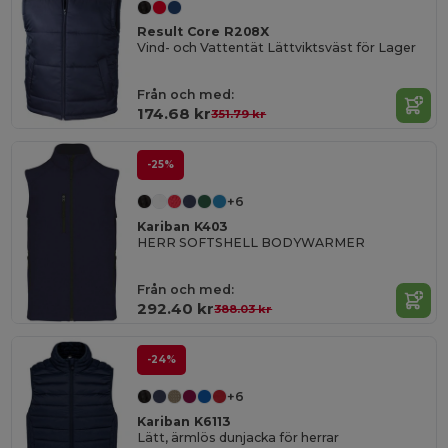
Result Core R208X
Vind- och Vattentät Lättviktsväst för Lager
Från och med:
174.68 kr
351.79 kr
-25%
+6
Kariban K403
HERR SOFTSHELL BODYWARMER
Från och med:
292.40 kr
388.03 kr
-24%
+6
Kariban K6113
Lätt, ärmlös dunjacka för herrar