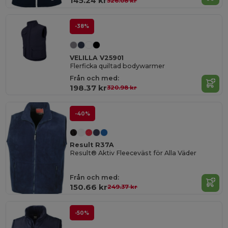
145.24 kr
326.08 kr
-38%
VELILLA V25901
Flerficka quiltad bodywarmer
Från och med:
198.37 kr
320.98 kr
-40%
Result R37A
Result® Aktiv Fleeceväst för Alla Väder
Från och med:
150.66 kr
249.37 kr
-50%