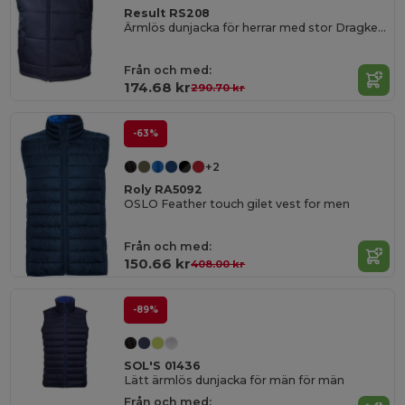
Result RS208
Ärmlös dunjacka för herrar med stor Dragkedja
Från och med:
174.68 kr
290.70 kr
-63%
+2
Roly RA5092
OSLO Feather touch gilet vest for men
Från och med:
150.66 kr
408.00 kr
-89%
SOL'S 01436
Lätt ärmlös dunjacka för män för män
Från och med: