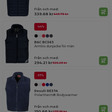
Från och med:
339.68 kr
449.76 kr
-44%
B&C BC363
Ärmlös dunjacka för män
Från och med:
294.21 kr
526.26 kr
-37%
Result RE37A
Polartherm® Bodywarmer
Från och med:
150.66 kr
237.36 kr