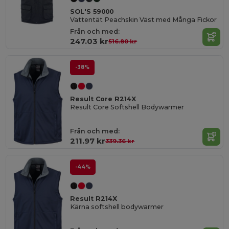
SOL'S 59000
Vattentät Peachskin Väst med Många Fickor
Från och med:
247.03 kr
516.80 kr
-38%
Result Core R214X
Result Core Softshell Bodywarmer
Från och med:
211.97 kr
339.36 kr
-44%
Result R214X
Kärna softshell bodywarmer