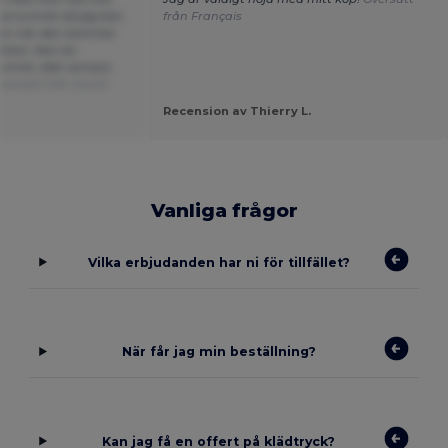
rdernumret så jag kan
från Français
ngen när den kommer
adress. Kan du
umret, eller annars
versatt från Dutch
Recension av Thierry L.
Vanliga frågor
Vilka erbjudanden har ni för tillfället?
När får jag min beställning?
Kan jag få en offert på klädtryck?