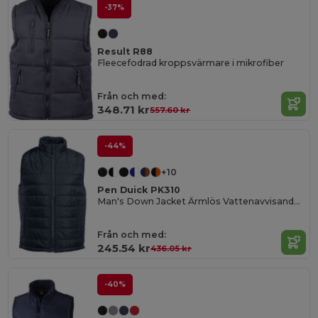
-37%
Result R88
Fleecefodrad kroppsvärmare i mikrofiber
Från och med:
348.71 kr
557.60 kr
-44%
+10
Pen Duick PK310
Man's Down Jacket Ärmlös Vattenavvisande och vindtät
Från och med:
245.54 kr
436.05 kr
-40%