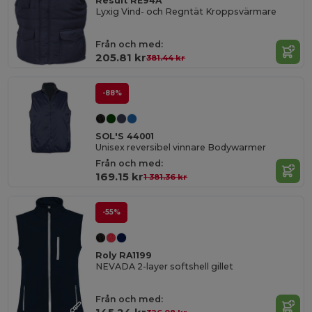
Result RE94A
Lyxig Vind- och Regntät Kroppsvärmare
Från och med:
205.81 kr
381.44 kr
-88%
SOL'S 44001
Unisex reversibel vinnare Bodywarmer
Från och med:
169.15 kr
1 381.36 kr
-55%
Roly RA1199
NEVADA 2-layer softshell gillet
Från och med: