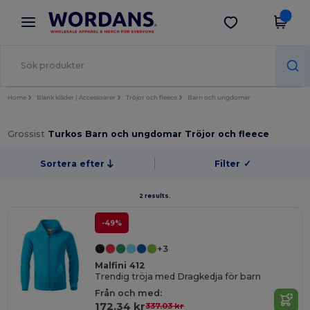
×
Wordans-app
Hämta app
Bättre priser i appen!
Home
Blank kläder | Accessoarer
Tröjor och fleece
Barn och ungdomar
Grossist
Turkos Barn och ungdomar Tröjor och fleece
Sortera efter
Filter
✓
2 results.
-49%
+3
Malfini 412
Trendig tröja med Dragkedja för barn
Från och med:
172.34 kr
337.03 kr