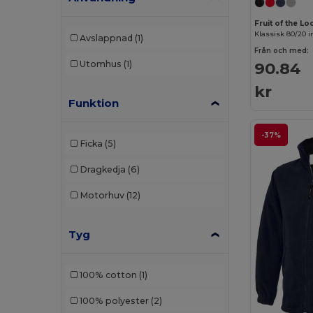
Fruit of the L
Klassisk 80/20 
Avslappnad
(1)
Från och med:
90.84
Utomhus
(1)
kr
Funktion
-37%
Ficka
(5)
Dragkedja
(6)
Motorhuv
(12)
Tyg
100% cotton
(1)
100% polyester
(2)