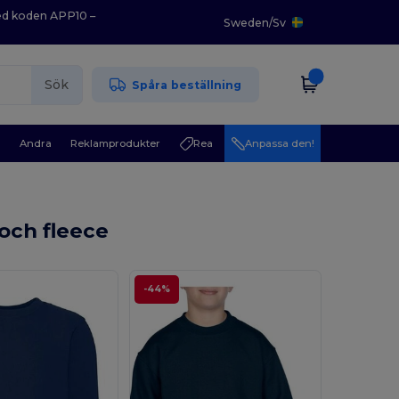
med koden APP10 –
Sweden
/
Sv
Sök
Spåra beställning
r
Andra
Reklamprodukter
Rea
Anpassa den!
och fleece
-44%