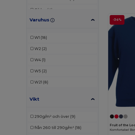
Gildan
(4)
Varuhus
-34%
JHK
(1)
Kariban
(2)
W1
(18)
Larkwood
(1)
W2
(2)
Mantis
(2)
W4
(1)
Radsow by Uneek
(8)
W5
(2)
Result
(1)
W21
(8)
Roly Sport
(1)
Vikt
SOL'S
(2)
290g/m² och över
(9)
Fruit of the L
från 260 till 290g/m²
(18)
Komfortabel Bom