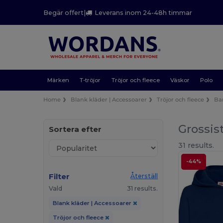
Begär offert
|
Leverans inom 24-48h timmar
Märken
T-tröjor
Tröjor och fleece
Väskor
Polo
Home
Blank kläder | Accessoarer
Tröjor och fleece
Ba
Grossis
Sortera efter
31 results.
-44%
Filter
Återställ
Vald
31 results.
Blank kläder | Accessoarer
Tröjor och fleece