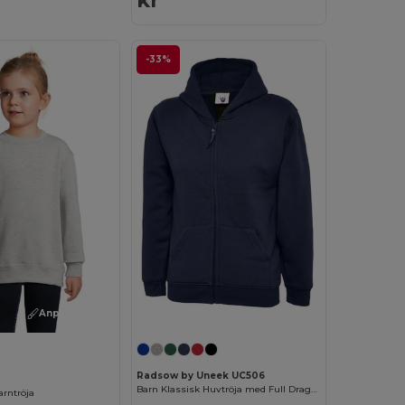
kr
-33%
Anpassa det!
Radsow by Uneek UC506
Barn Klassisk Huvtröja med Full Dragkedja
rntröja