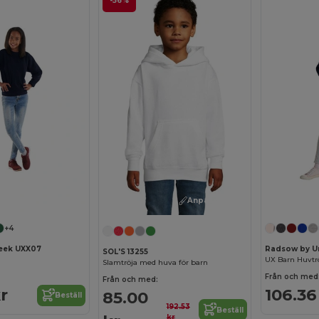
-56%
Anpassa det!
+4
eek UXX07
Radsow by U
SOL'S 13255
UX Barn Huvtr
Slamtröja med huva för barn
Från och med
Från och med:
r
106.36
85.00
Beställ
192.53
Beställ
kr