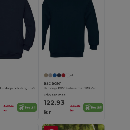
Anpassa det!
Anpassa det!
+1
B&C BC501
Barntröja med Huvtröja och Känguruficka
Barntröja 80/20 raka ärmar 280 Pst
:
Från och med:
122.93
307.17
226.10
Beställ
Beställ
kr
kr
kr