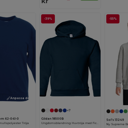
kr
-39%
-55%
Anpassa det!
Anpassa det!
+7
oom 62-041-0
Gildan 18500B
Sol's 13249
ullspolyester Tröja
Ungdomsblandning Huvtröja med Ficka
Ny Supreme Ba