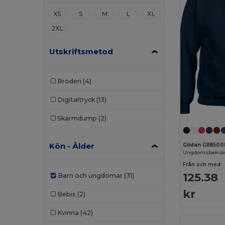
XS
S
M
L
XL
2XL
Utskriftsmetod
Broderi
(4)
Digitaltryck
(13)
Skärmdump
(2)
Kön - Ålder
Gildan GI1850
Från och med:
125.38
Barn och ungdomar
(31)
kr
Bebis
(2)
Kvinna
(42)