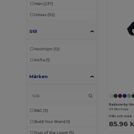
Män
(237)
Unisex
(112)
Stil
Huvtröjor
(12)
Kofta
(1)
Märken
Radsow by Un
UX Barntröja
B&C
(3)
Från och med:
Build Your Brand
(1)
85.96 k
Fruit of the Loom
(5)