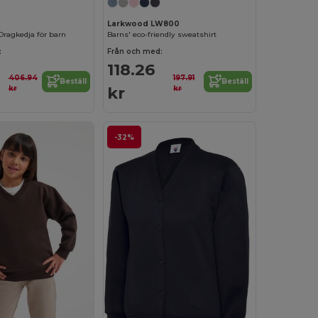
Larkwood LW800
Dragkedja för barn
Barns' eco-friendly sweatshirt
:
Från och med:
118.26
406.94
197.91
Beställ
Beställ
kr
kr
kr
-32%