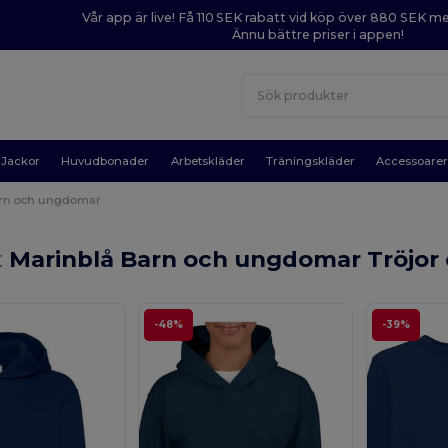
Vår app är live! Få 110 SEK rabatt vid köp över 880 SEK 
Ännu bättre priser i appen!
Jackor
Huvudbonader
Arbetskläder
Träningskläder
Accessoare
rn och ungdomar
t
Marinblå Barn och ungdomar Tröjor 
-48%
-39%