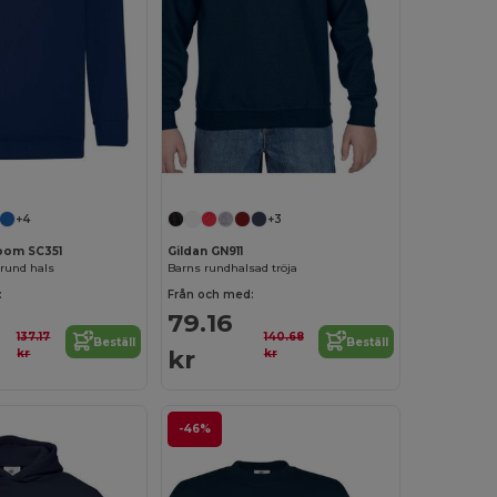
Anpassa det!
+4
+3
Loom SC351
Gildan GN911
rund hals
Barns rundhalsad tröja
:
Från och med:
79.16
137.17
140.68
Beställ
Beställ
kr
kr
kr
-46%