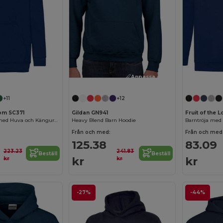
Anpassa det!
Anpassa det!
+11
+12
oom SC371
Gildan GN941
Fruit of the 
Mjuk Barntröja med Huva och Känguruficka
Heavy Blend Barn Hoodie
Barntröja med 
Från och med:
Från och med
125.38
83.09
223.23
241.83
Beställ
Beställ
kr
kr
kr
kr
-27%
-44%