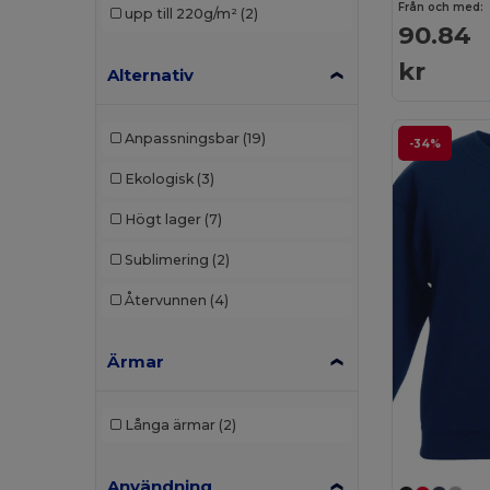
Från och med:
upp till 220g/m²
(2)
90.84
kr
Alternativ
Anpassningsbar
(19)
-34%
Ekologisk
(3)
Högt lager
(7)
Sublimering
(2)
Återvunnen
(4)
Ärmar
Långa ärmar
(2)
Användning