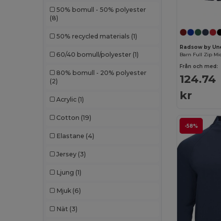
50% bomull - 50% polyester
(8)
50% recycled materials
(1)
Radsow by Un
60/40 bomull/polyester
(1)
Barn Full Zip Mi
Från och med:
80% bomull - 20% polyester
124.74
(2)
kr
Acrylic
(1)
Cotton
(19)
-58%
Elastane
(4)
Jersey
(3)
Ljung
(1)
Mjuk
(6)
Nät
(3)