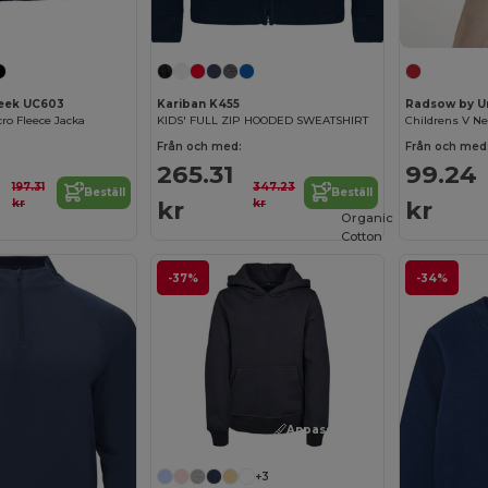
eek UC603
Kariban K455
Radsow by U
cro Fleece Jacka
KIDS' FULL ZIP HOODED SWEATSHIRT
Childrens V Ne
Från och med:
Från och med
265.31
99.24
197.31
347.23
Beställ
Beställ
kr
kr
kr
kr
Organic
Cotton
-37%
-34%
Anpassa det!
+3