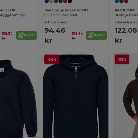
oom SS201
Radsow by Uneek UC202
B&C BC504
inbyggd ärmtröja
Childrens Sweatshirt
Huvtröja med 
Från och med:
Från och med
94.46
122.08
138.34
136.64
Beställ
Beställ
kr
kr
kr
kr
-24%
-32%