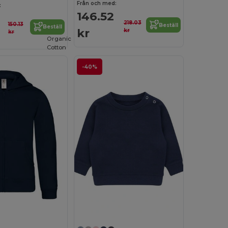
Från och med:
:
146.52
218.03
150.13
Beställ
Beställ
kr
kr
kr
Organic
Cotton
-40%
Anpassa det!