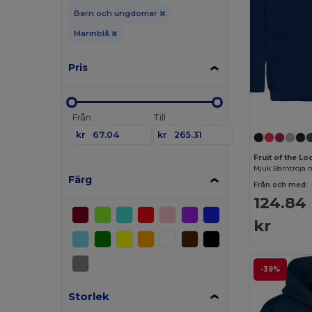
Barn och ungdomar
Marinblå
Pris
Från
Till
kr
kr
Fruit of the L
Färg
Från och med:
124.84
kr
-39%
Storlek