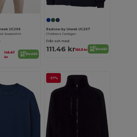
neek UC206
Radsow by Uneek UC207
ck Sweatshirt
Childrens Cardigan
:
Från och med:
111.46 kr
Beställ
165.11 kr
145.67
Beställ
kr
-37%