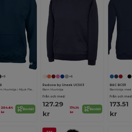
Anpassa det!
+9
+6
0B
Radsow by Uneek UC503
B&C BC511
Ungdomsbekväm Huvtröja i Mjuk Fleeceblandning
Barn Huvtröja
Från och med:
Från och med
127.29
173.51
204.64
174.14
Beställ
Beställ
kr
kr
kr
kr