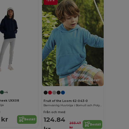
-39%
Anpassa det!
+4
neek UXX08
Fruit of the Loom 62-043-0
öja
Barnvänlig Huvtröja i Bomull och Polyester
:
Från och med:
 kr
124.84
Beställ
203.47
Beställ
kr