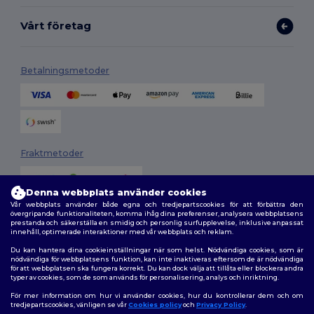
Vårt företag
Betalningsmetoder
Fraktmetoder
Denna webbplats använder cookies
Vår webbplats använder både egna och tredjepartscookies för att förbättra den
övergripande funktionaliteten, komma ihåg dina preferenser, analysera webbplatsens
prestanda och säkerställa en smidig och personlig surfupplevelse, inklusive anpassat
innehåll, optimerade interaktioner med vår webbplats och reklam.
Du kan hantera dina cookieinställningar när som helst. Nödvändiga cookies, som är
Följ oss
nödvändiga för webbplatsens funktion, kan inte inaktiveras eftersom de är nödvändiga
för att webbplatsen ska fungera korrekt. Du kan dock välja att tillåta eller blockera andra
typer av cookies, som de som används för personalisering, analys och inriktning.
För mer information om hur vi använder cookies, hur du kontrollerar dem och om
tredjepartscookies, vänligen se vår
Cookies policy
och
Privacy Policy
.
2026. Alla rättigheter förbehållna