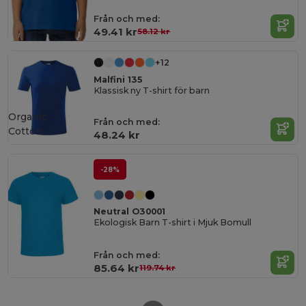
Från och med:
49.41 kr
58.12 kr
+12
Malfini 135
Klassisk ny T-shirt för barn
Organic
Från och med:
Cotton
48.24 kr
-28%
Neutral O30001
Ekologisk Barn T-shirt i Mjuk Bomull
Från och med:
85.64 kr
119.74 kr