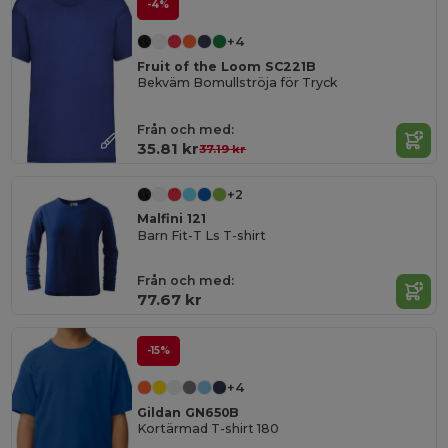
-4%
+4
Fruit of the Loom SC221B
Bekväm Bomullströja för Tryck
Från och med:
35.81 kr
37.19 kr
+2
Malfini 121
Barn Fit-T Ls T-shirt
Från och med:
77.67 kr
-15%
+4
Gildan GN650B
Kortärmad T-shirt 180