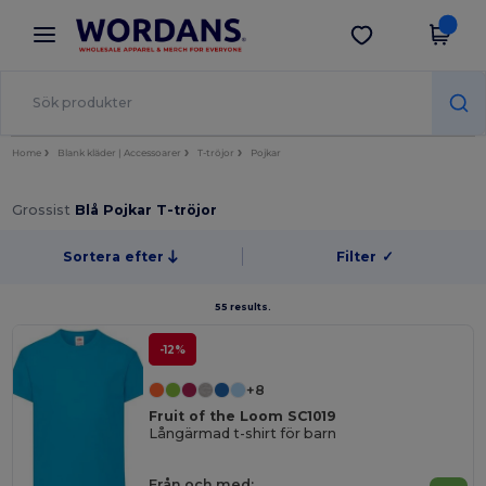
×
Wordans-app
Hämta app
Bättre priser i appen!
Home
Blank kläder | Accessoarer
T-tröjor
Pojkar
Grossist
Blå Pojkar T-tröjor
Sortera efter
Filter
✓
55 results.
-12%
+8
Fruit of the Loom SC1019
Långärmad t-shirt för barn
Från och med: