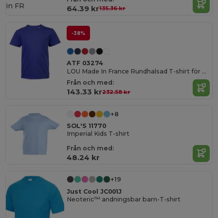
in
FR
64.39 kr
135.36 kr
-38%
ATF 03274
LOU Made In France Rundhalsad T-shirt för barn
Från och med:
143.33 kr
232.58 kr
+8
SOL'S 11770
Imperial Kids T-shirt
Från och med:
48.24 kr
+19
Just Cool JC001J
Neoteric™ andningsbar barn-T-shirt