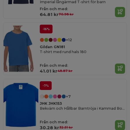
Imperial långärmad T-shirt för barn
Från och med:
64.81 kr
70.98 kr
-16%
+12
Gildan GN181
T-shirt med rund hals 180
Från och med:
41.01 kr
48.87 kr
-7%
+7
JHK JHK153
Bekväm och Hållbar Barntröja i Kammad Bomull
Från och med:
30.28 kr
32.51 kr