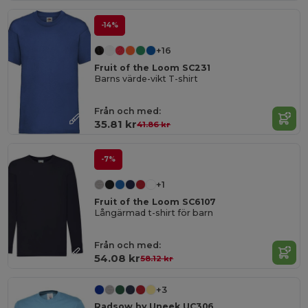
-14%
+16
Fruit of the Loom SC231
Barns värde-vikt T-shirt
Från och med:
35.81 kr
41.86 kr
-7%
+1
Fruit of the Loom SC6107
Långärmad t-shirt för barn
Från och med:
54.08 kr
58.12 kr
+3
Radsow by Uneek UC306