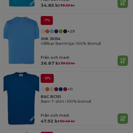
34.85 kr
39.53 kr
-7%
+29
JHK JK154
Hållbar Barntröja i 100% Bomull
Från och med:
36.87 kr
39.53 kr
-21%
+11
B&C BC151
Barn-T-shirt i 100% bomull
Från och med:
47.92 kr
60.46 kr