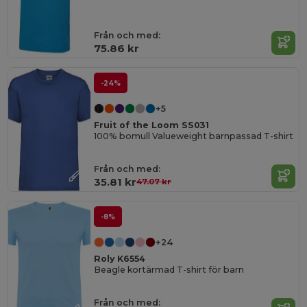
Från och med:
75.86 kr
-24%
+5
Fruit of the Loom SS031
100% bomull Valueweight barnpassad T-shirt
Från och med:
35.81 kr
47.07 kr
-8%
+24
Roly K6554
Beagle kortärmad T-shirt för barn
Från och med: