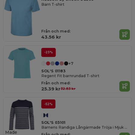
Barn T-shirt
Från och med:
43.56 kr
-23%
+7
SOL'S 01183
Regent Fit barnrundad T-shirt
Från och med:
25.39 kr
32.83 kr
-52%
SOL'S 03101
Barnens Randiga Långärmade Tröja i Mjuk Bomull
Made
Från och med: