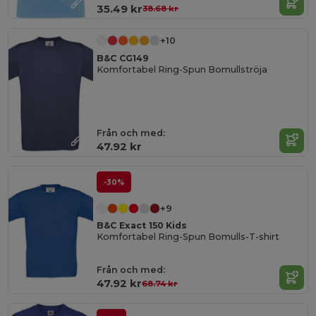
35.49 kr
38.68 kr
+10
B&C CG149
Komfortabel Ring-Spun Bomullströja
Från och med:
47.92 kr
-30%
+9
B&C Exact 150 Kids
Komfortabel Ring-Spun Bomulls-T-shirt
Från och med:
47.92 kr
68.74 kr