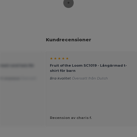
Kundrecensioner
★ ★ ★ ★ ★
 med rund hals för
Fruit of the Loom SC1019 - Långärmad t-
shirt för barn
 att anpassa
Översatt
Bra kvalitet
Översatt från Dutch
.
Recension av charis f.