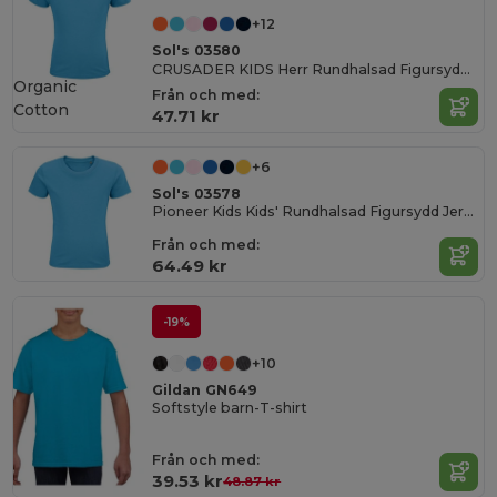
+12
Sol's 03580
CRUSADER KIDS Herr Rundhalsad Figursydd Jersey T-shirt
Organic
Från och med:
Cotton
47.71 kr
+6
Sol's 03578
Pioneer Kids Kids' Rundhalsad Figursydd Jersey T-shirt
Från och med:
64.49 kr
-19%
+10
Gildan GN649
Softstyle barn-T-shirt
Från och med:
39.53 kr
48.87 kr