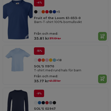
-4%
+5
Fruit of the Loom 61-033-0
Barn-T-shirt 100% bomullsvikt
Från och med:
35.81 kr
37.19 kr
-15%
+18
SOL'S 11970
T-shirt med rund hals för barn
Från och med:
35.17 kr
41.33 kr
-9%
SOL'S 02947