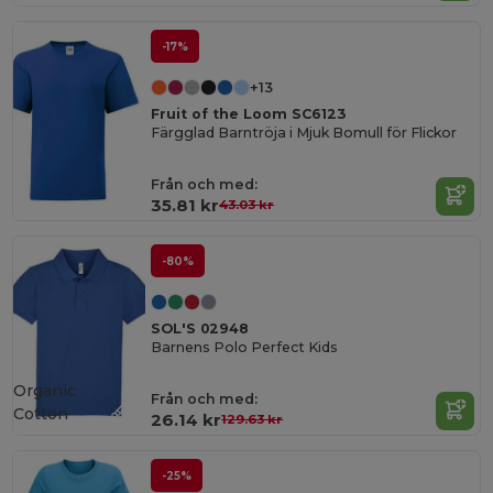
-17%
+13
Fruit of the Loom SC6123
Färgglad Barntröja i Mjuk Bomull för Flickor
Från och med:
35.81 kr
43.03 kr
-80%
SOL'S 02948
Barnens Polo Perfect Kids
Organic
Från och med:
Cotton
26.14 kr
129.63 kr
-25%