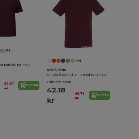
Anpassa det!
+78
+44
nd hals 155 för män
SOL'S 11380
:
Unisex Regent T-shirt med rund hals
Från och med:
50.04
Beställ
42.18
kr
45.79
Beställ
kr
kr