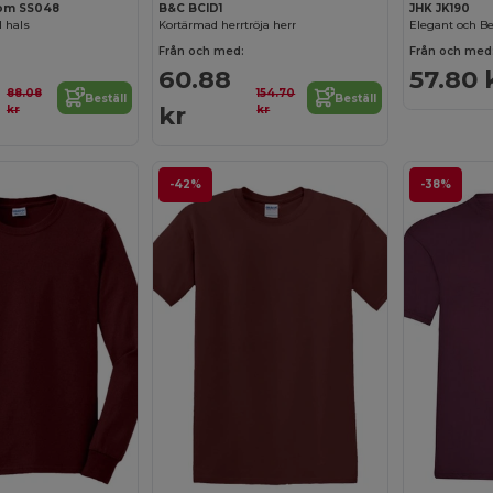
Loom SS048
B&C BCID1
JHK JK190
d hals
Kortärmad herrtröja herr
Från och med:
Från och med
60.88
57.80 
88.08
154.70
Beställ
Beställ
kr
kr
kr
-42%
-38%
Anpassa det!
Anpassa det!