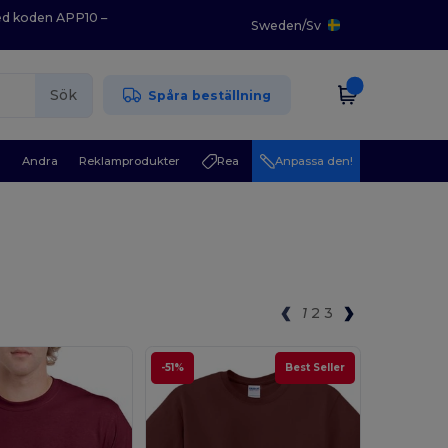
med koden APP10 –
Sweden
/
Sv
Sök
Spåra beställning
r
Andra
Reklamprodukter
Rea
Anpassa den!
1
2
3
-51%
Best Seller