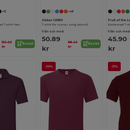
+15
+48
Gildan GN180
Fruit of the
d T-shirt herr
T-shirt för vuxna i tung bomull
Kortärmad T-sh
Från och med:
Från och med
50.89
45.90
150.03
88.40
Beställ
Beställ
kr
kr
kr
kr
-39%
-31%