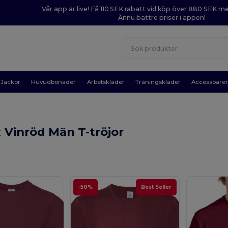
Vår app är live! Få 110 SEK rabatt vid köp över 880 SEK 
Ännu bättre priser i appen!
Jackor
Huvudbonader
Arbetskläder
Träningskläder
Accessoare
t
Vinröd Män T-tröjor
-50%
Best Seller