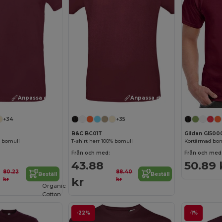
Anpassa det!
Anpassa det!
+34
+35
B&C BC01T
Gildan GI500
% bomull
T-shirt herr 100% bomull
Kortärmad bom
Från och med:
Från och med
43.88
50.89 
80.22
88.40
Beställ
Beställ
kr
kr
kr
Organic
Cotton
-22%
-1%