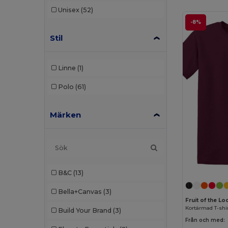
Unisex
(52)
-8%
Stil
Linne
(1)
Polo
(61)
Märken
B&C
(13)
Bella+Canvas
(3)
Fruit of the L
Kortärmad T-shi
Build Your Brand
(3)
Från och med: