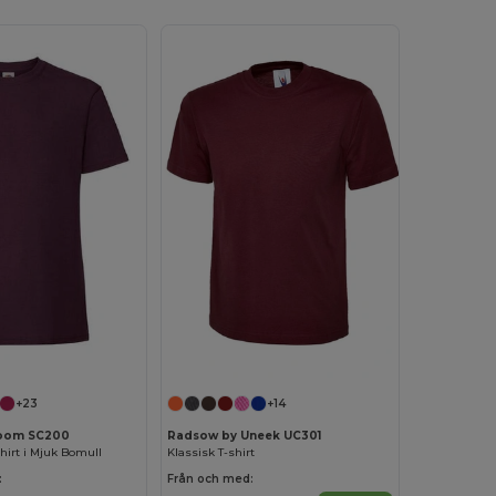
Anpassa det!
+23
+14
 Loom SC200
Radsow by Uneek UC301
shirt i Mjuk Bomull
Klassisk T-shirt
:
Från och med: