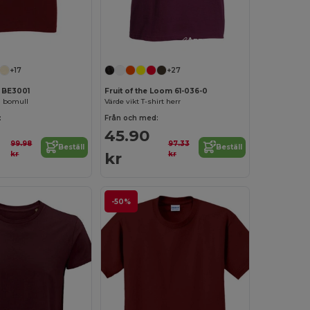
Anpassa det!
Anpassa det!
+17
+27
 BE3001
Fruit of the Loom 61-036-0
 i bomull
Värde vikt T-shirt herr
:
Från och med:
45.90
99.98
97.33
Beställ
Beställ
kr
kr
kr
-50%