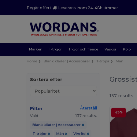
Begär offert
|
Leverans inom 24-48h timmar
Märken
T-tröjor
Tröjor och fleece
Väskor
Polo
Home
Blank kläder | Accessoarer
T-tröjor
Män
Grossis
Sortera efter
137 results.
Filter
Återställ
-25%
Vald
137 results.
Blank kläder | Accessoarer
T-tröjor
Män
Vinröd