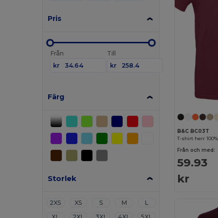
Pris
Från
Till
kr
kr
Färg
B&C BC03T
T-shirt herr 100
Från och med:
59.93
kr
Storlek
2XS
XS
S
M
L
XL
2XL
3XL
4XL
5XL