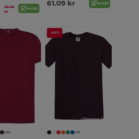
61.09 kr
Beställ
93.08
Beställ
kr
-40%
Anpassa det!
+54
+16