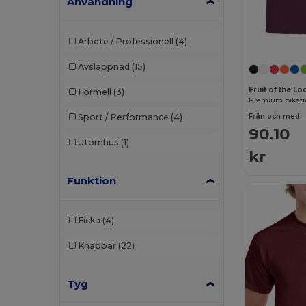
Användning
Arbete / Professionell
(4)
Avslappnad
(15)
Fruit of the L
Formell
(3)
Från och med:
Sport / Performance
(4)
90.10
Utomhus
(1)
kr
Funktion
Ficka
(4)
Knappar
(22)
Tyg