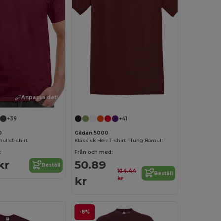
Anpassa det!
Anpassa det!
+39
+41
0
Gildan 5000
ullst-shirt
Klassisk Herr T-shirt i Tung Bomull
:
Från och med:
kr
50.89
Beställ
104.44
Beställ
kr
kr
-8%