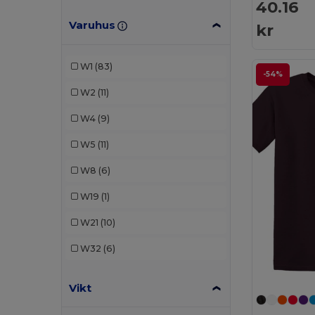
Elevate Essentials
(2)
40.16
Varuhus
kr
Elevate Life
(2)
Fruit of the Loom
(20)
W1
(83)
-54%
Gildan
(11)
W2
(11)
Henbury
(3)
W4
(9)
JHK
(5)
W5
(11)
Just Cool
(1)
W8
(6)
Kariban
(11)
W19
(1)
Les Filosophes
(1)
W21
(10)
Malfini
(5)
W32
(6)
Malfini Premium
(1)
Vikt
Mantis
(1)
Neutral
(4)