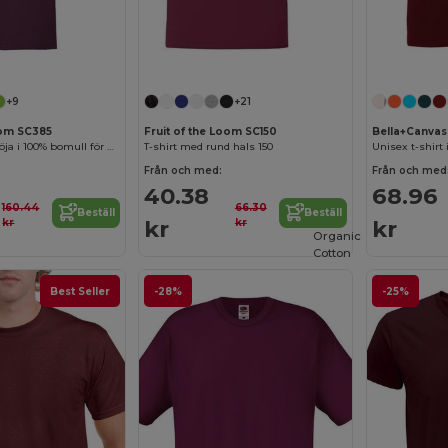
Anpassa det!
Anpassa det!
+9
+21
oom SC385
Fruit of the Loom SC150
Bella+Canvas
Premium pikétröja i 100% bomull för herrar
T-shirt med rund hals 150
Unisex t-shirt
Från och med:
Från och med
40.38
68.96
160.44
66.30
Beställ
Beställ
kr
kr
kr
kr
Organic
Cotton
Best Seller
-28%
-25%