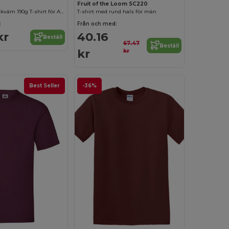
Fruit of the Loom SC220
Elegant och Bekväm 190g T-shirt för Alla Kroppstyper
T-shirt med rund hals för män
:
Från och med:
kr
40.16
Beställ
67.47
Beställ
kr
kr
Best Seller
-36%
Anpassa det!
Anpassa det!