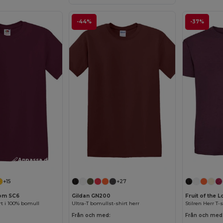
-44%
-37%
Anpassa det!
Anpassa det!
+15
+27
oom SC6
Gildan GN200
Fruit of the
rt i 100% bomull
Ultra-T bomullst-shirt herr
Stilren Herr T-
Från och med:
Från och med