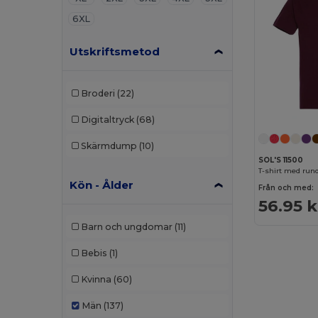
6XL
Utskriftsmetod
Broderi
(22)
Digitaltryck
(68)
Skärmdump
(10)
SOL'S 11500
Kön - Ålder
Från och med:
56.95 k
Barn och ungdomar
(11)
Bebis
(1)
Kvinna
(60)
Män
(137)