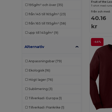
Fruit of the 
195g/m² och över
(35)
T-shirt med run
Produkt JACK & JONES
(3)
Från och med:
från 145 till 165g/m²
(23)
40.16
Promodoro
(2)
från 165 till 195g/m²
(58)
kr
Radsow by Uneek
(10)
upp till 145g/m²
(9)
Roly
(11)
-44%
Russell
(9)
Alternativ
Russell Collection
(1)
Anpassningsbar
(79)
SOL'S
(11)
Ekologisk
(16)
Starworld
(1)
Högt lager
(76)
Tee Jays
(3)
Sublimering
(3)
Tillverkad i Europa
(1)
Tillverkad i Frankrike
(1)