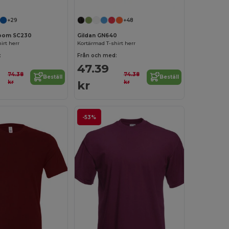
+29
+48
 Loom SC230
Gildan GN640
irt herr
Kortärmad T-shirt herr
:
Från och med:
47.39
74.38
74.38
Beställ
Beställ
kr
kr
kr
-53%