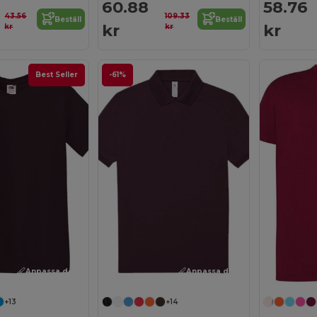
60.88
58.76
43.56
109.33
Beställ
Beställ
kr
kr
kr
kr
Best Seller
-61%
Anpassa det!
Anpassa det!
+13
+14