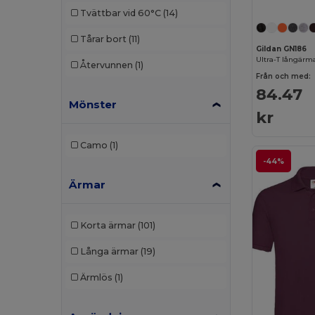
Tvättbar vid 60°C
(14)
Tårar bort
(11)
Gildan GN186
Ultra-T långärma
Återvunnen
(1)
Från och med:
84.47
Mönster
kr
Camo
(1)
-44%
Ärmar
Korta ärmar
(101)
Långa ärmar
(19)
Ärmlös
(1)