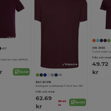
Anpassa det!
JHK JK155
+62
T-shirt med ru
Från och med
T-shirt med rund hals för män IMPERIAL
49.72
Anpassa det!
r
kr
Beställ
+15
B&C BC01B
Ekologisk rundhalsad T-shirt herr 150
Från och med:
62.69
80.22
Beställ
kr
kr