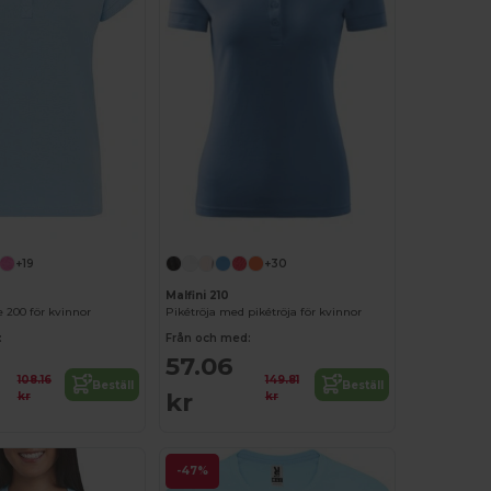
+19
+30
Malfini 210
e 200 för kvinnor
Pikétröja med pikétröja för kvinnor
:
Från och med:
57.06
108.16
149.81
Beställ
Beställ
kr
kr
kr
-47%