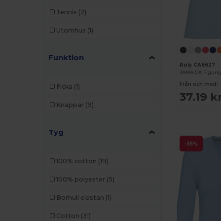
Tennis
(2)
Utomhus
(1)
Funktion
Roly CA6627
JAMAICA Figursy
Från och med:
Ficka
(1)
37.19 k
Knappar
(9)
Tyg
-35%
100% cotton
(19)
100% polyester
(5)
Bomull elastan
(1)
Cotton
(31)