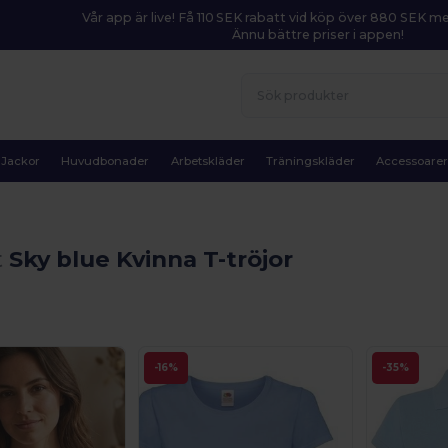
Vår app är live! Få 110 SEK rabatt vid köp över 880 SEK 
Ännu bättre priser i appen!
Jackor
Huvudbonader
Arbetskläder
Träningskläder
Accessoare
t
Sky blue Kvinna T-tröjor
-16%
-35%