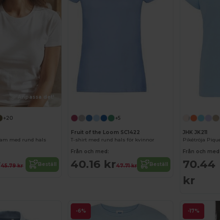
Anpassa det!
Anpassa det!
+20
+5
Fruit of the Loom SC1422
JHK JK211
dam med rund hals
T-shirt med rund hals för kvinnor
Pikétröja Piqu
Från och med:
Från och med
r
40.16 kr
70.44
Beställ
Beställ
45.79 kr
47.71 kr
kr
-6%
-17%