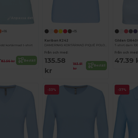
Anpassa det!
+16
+15
Kariban K242
Gildan GI640
dd kortärmad t-shirt
DAMERNAS KORTÄRMAD PIQUÉ POLOSKJORTA
T-shirt dam 1
Från och med:
Från och med
r
135.58
47.39 
Beställ
82.56 kr
193.91
Beställ
kr
kr
-33%
-37%