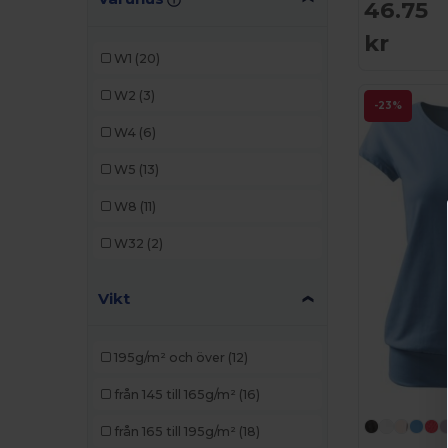
Henbury
(2)
46.75
kr
JHK
(2)
W1
(20)
Just Cool
(1)
W2
(3)
-23%
Kariban
(10)
W4
(6)
Malfini
(10)
W5
(13)
Mantis
(1)
W8
(11)
Neutral
(2)
W32
(2)
Proact
(2)
Vikt
Rimeck
(1)
Roly
(6)
195g/m² och över
(12)
SOL'S
(3)
från 145 till 165g/m²
(16)
WK. Designed To Work
(1)
från 165 till 195g/m²
(18)