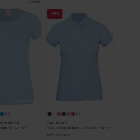
Cotton
-47%
Anpassa det!
Anpassa det!
+10
+14
 Loom SS050
B&C BC401
shirt för kvinnor
100% ekologisk bomullspolo för kvinnor
:
Från och med: