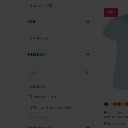
Unisex
(33)
-32%
Stil
Polo
(24)
Märken
B&C
(2)
Elevate Life
(2)
Fruit of the Loom
(6)
Fruit of the L
Lady-Fit 100% bo
Gildan
(4)
Från och med:
Varuhus