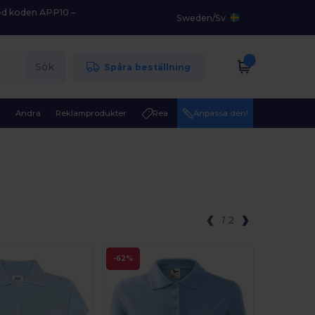
med koden APP10 –
Sweden
/
Sv
Sök
Spåra beställning
r
Andra
Reklamprodukter
Rea
Anpassa den!
1
2
-62%