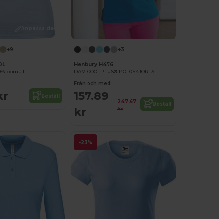
Anpassa det!
+9
+3
0L
Henbury H476
00% bomull
DAM COOLPLUS® POLOSKJORTA
:
Från och med:
kr
157.89
Beställ
247.67
Beställ
kr
kr
-23%