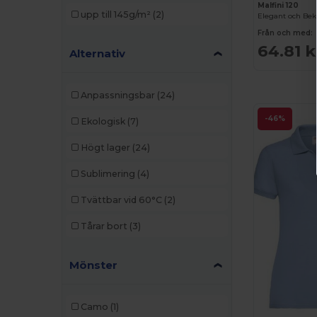
Malfini 120
upp till 145g/m²
(2)
Från och med:
64.81 k
Alternativ
Anpassningsbar
(24)
-46%
Ekologisk
(7)
Högt lager
(24)
Sublimering
(4)
Tvättbar vid 60°C
(2)
Tårar bort
(3)
Mönster
Camo
(1)