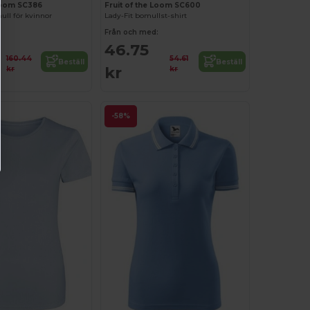
 Loom SC386
Fruit of the Loom SC600
ull för kvinnor
Lady-Fit bomullst-shirt
:
Från och med:
46.75
160.44
54.61
Beställ
Beställ
kr
kr
kr
-58%