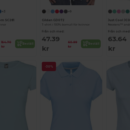
+3
+9
oom SC281
Gildan GD072
Just Cool JC
innor
T-shirt i 100% bomull för kvinnor
Från och med:
Från och med
47.39
63.64
154.70
60.99
Beställ
Beställ
kr
kr
kr
kr
-30%