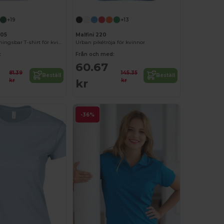
+19
+13
005
Malfini 220
Neoteric™ andningsbar T-shirt för kvinnor
Urban pikétröja för kvinnor
:
Från och med:
60.67
81.39
145.35
Beställ
Beställ
kr
kr
kr
-36%