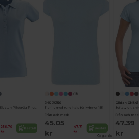
+18
JHK JK150
Gildan GN641
Kvinnor Bomull Elastan Pikétröja Phoenix
T-shirt med rund hals för kvinnor 155
Från och med:
Från och med
45.05
47.39
256.70
47.71
Beställ
Beställ
kr
kr
kr
kr
Organic