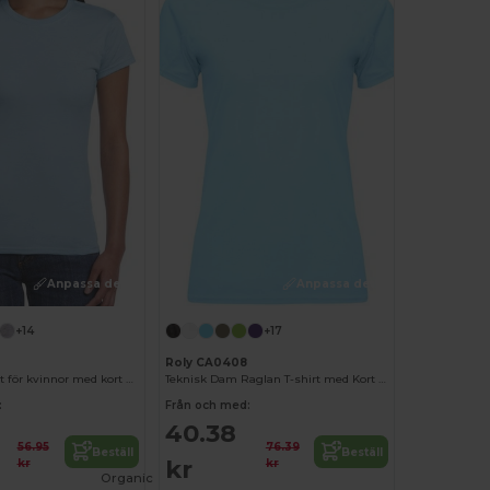
Anpassa det!
Anpassa det!
+14
+17
Roly CA0408
Softstyle t-shirt för kvinnor med kort ärm
Teknisk Dam Raglan T-shirt med Kort Ärmar
:
Från och med:
40.38
56.95
76.39
Beställ
Beställ
kr
kr
kr
Organic