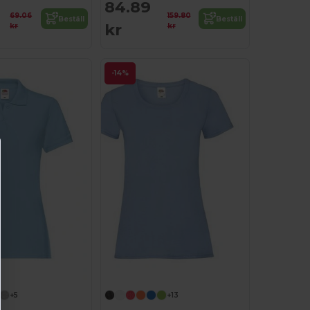
84.89
69.06
159.80
Beställ
Beställ
kr
kr
kr
-14%
Anpassa det!
Anpassa det!
+5
+13