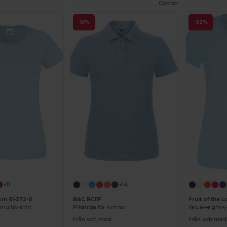
Cotton
-51%
-32%
Anpassa det!
Anpassa det!
+11
+14
oom 61-372-0
B&C BCI1F
Fruit of the
mullst-shirt
Pikétröja för kvinnor
Valueweight-t-
Från och med:
Från och med