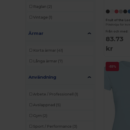
Raglan
(2)
Vintage
(1)
Fruit of the L
Pikétröja för kv
Från och med:
Ärmar
83.73
kr
Korta ärmar
(41)
Långa ärmar
(7)
-55%
Användning
Arbete / Professionell
(1)
Avslappnad
(5)
Gym
(2)
Sport / Performance
(3)