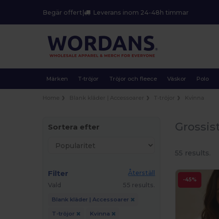
Begär offert
|
Leverans inom 24-48h timmar
Märken
T-tröjor
Tröjor och fleece
Väskor
Polo
Home
Blank kläder | Accessoarer
T-tröjor
Kvinna
Grossis
Sortera efter
55 results.
Filter
Återställ
-45%
Vald
55 results.
Blank kläder | Accessoarer
T-tröjor
Kvinna