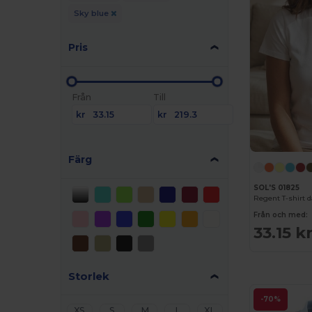
Sky blue
Pris
Från
Till
kr
kr
Färg
SOL'S 01825
Regent T-shirt 
Från och med:
33.15 k
Storlek
-70%
XS
S
M
L
XL