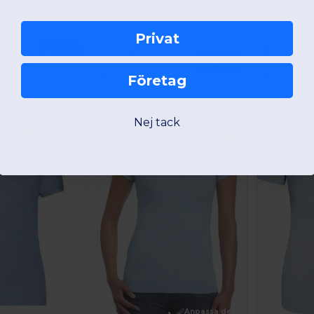
Gildan 64000L
Fruit of the
Elegant och Bekväm Dam T-shirt för Stadsliv
RingSpun kortärmad T-shirt för kvinnor
Pikétröja i bom
Från och med:
Från och med
Privat
r
47.39
90.31
Beställ
84.15 kr
66.83
Beställ
kr
kr
kr
Företag
-22%
-22%
Nej tack
Anpassa det!
Anpassa det!