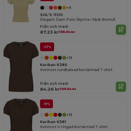
+9
SOL'S 11310
Elegant Dam Polo Skjorta i Mjuk Bomull
Från och med:
87.23 kr
138.34 kr
-23%
+15
Kariban K380
Kvinnors rundhalsad kortärmad T-shirt
Från och med:
84.26 kr
109.54 kr
-19%
+15
Kariban K381
Kvinnors V-ringad kortärmad T-shirt