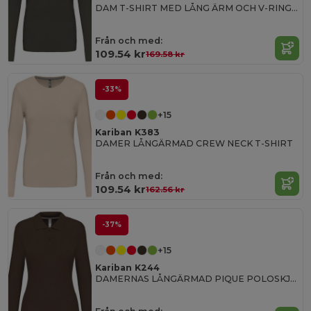
DAM T-SHIRT MED LÅNG ÄRM OCH V-RINGNING
Från och med:
109.54 kr
169.58 kr
-33%
+15
Kariban K383
DAMER LÅNGÄRMAD CREW NECK T-SHIRT
Från och med:
109.54 kr
162.56 kr
-37%
+15
Kariban K244
DAMERNAS LÅNGÄRMAD PIQUE POLOSKJORTA