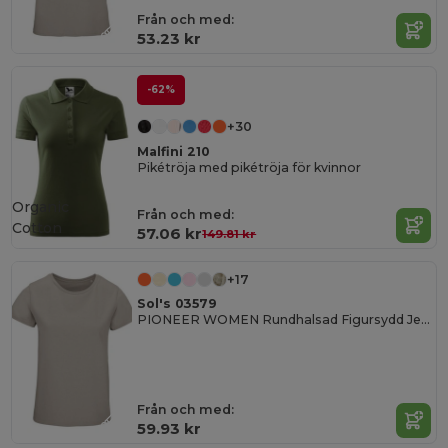
Från och med:
53.23 kr
-62%
+30
Malfini 210
Pikétröja med pikétröja för kvinnor
Organic
Från och med:
Cotton
57.06 kr
149.81 kr
+17
Sol's 03579
PIONEER WOMEN Rundhalsad Figursydd Jersey T Shirt
Från och med:
59.93 kr