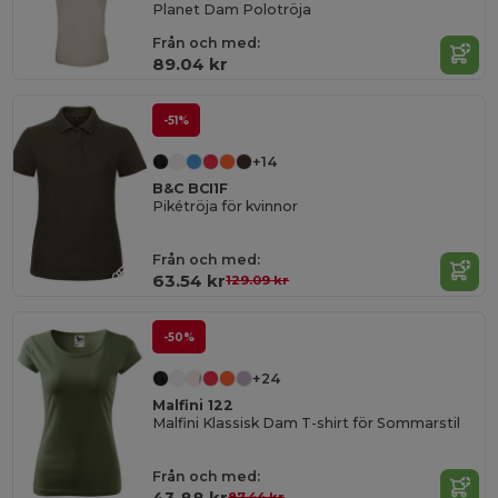
Planet Dam Polotröja
Från och med:
89.04 kr
-51%
+14
B&C BCI1F
Pikétröja för kvinnor
Från och med:
63.54 kr
129.09 kr
-50%
+24
Malfini 122
Malfini Klassisk Dam T-shirt för Sommarstil
Från och med:
43.88 kr
87.44 kr