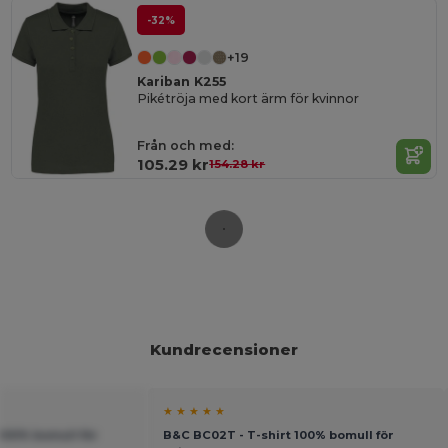
-32%
+19
Kariban K255
Pikétröja med kort ärm för kvinnor
Från och med:
105.29 kr
154.28 kr
Kundrecensioner
★ ★ ★ ★ ★
100% bomull för
B&C BC02T - T-shirt 100% bomull för