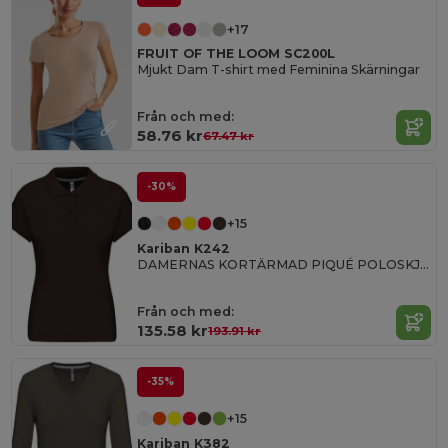
+17
FRUIT OF THE LOOM SC200L
Mjukt Dam T-shirt med Feminina Skärningar
Från och med:
58.76 kr
67.47 kr
-30%
+15
Kariban K242
DAMERNAS KORTÄRMAD PIQUÉ POLOSKJORTA
Från och med:
135.58 kr
193.91 kr
-35%
+15
Kariban K382