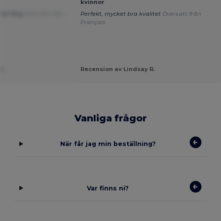
kvinnor
tisk färg
Översatt från
Perfekt, mycket bra kvalitet
Översatt från
Français
r.
Recension av Lindsay R.
Vanliga frågor
När får jag min beställning?
Var finns ni?