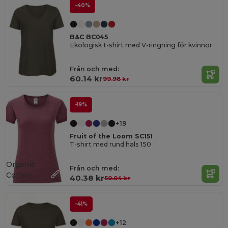
-40%
B&C BC045
Ekologisk t-shirt med V-ringning för kvinnor
Från och med:
60.14 kr
99.98 kr
-19%
+19
Fruit of the Loom SC151
T-shirt med rund hals 150
Organic
Från och med:
Cotton
40.38 kr
50.04 kr
-41%
+12