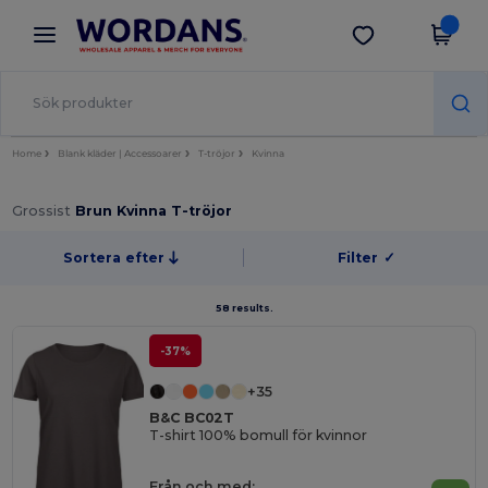
×
Wordans-app
Hämta app
Bättre priser i appen!
Home
Blank kläder | Accessoarer
T-tröjor
Kvinna
Grossist
Brun Kvinna T-tröjor
Sortera efter
Filter
✓
58 results.
-37%
+35
B&C BC02T
T-shirt 100% bomull för kvinnor
Från och med: