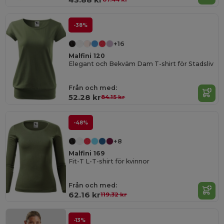
-38%
+16
Malfini 120
Elegant och Bekväm Dam T-shirt för Stadsliv
Från och med:
52.28 kr
84.15 kr
-48%
+8
Malfini 169
Fit-T L-T-shirt för kvinnor
Från och med:
62.16 kr
119.32 kr
-13%