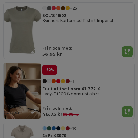
+25
SOL'S 11502
Kvinnors kortärmad T-shirt Imperial
Från och med:
56.95 kr
-32%
+11
Fruit of the Loom 61-372-0
Lady-Fit 100% bomullst-shirt
Organic
Från och med:
Cotton
46.75 kr
69.06 kr
+10
Sol's 03575