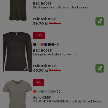
B&C BC043
Ekologisk bomullst-shirt för kvinnor
Från och med:
58.76 kr
98.81 kr
-42%
+6
B&C BC06T
Långärmad t-shirt för kvinnor
Organic
Från och med:
Cotton
65.56 kr
114.01 kr
-10%
+22
Sol's 03581
CRUSADER WOMEN Rund Hals Fitted Jersey T Shirt