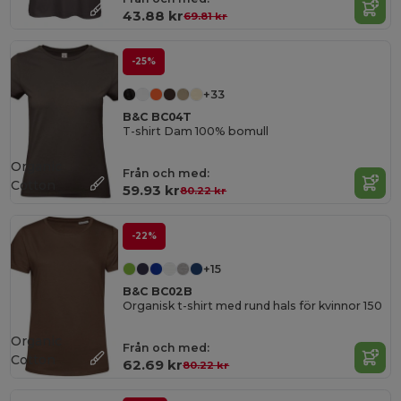
43.88 kr
69.81 kr
-25%
+33
B&C BC04T
T-shirt Dam 100% bomull
Organic
Från och med:
Cotton
59.93 kr
80.22 kr
-22%
+15
B&C BC02B
Organisk t-shirt med rund hals för kvinnor 150
Organic
Från och med:
Cotton
62.69 kr
80.22 kr