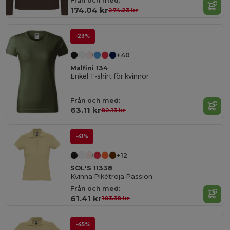
Från och med:
174.04 kr
274.23 kr
-23%
+40
Malfini 134
Enkel T-shirt för kvinnor
Från och med:
63.11 kr
82.13 kr
-41%
+12
SOL'S 11338
Kvinna Pikétröja Passion
Från och med:
61.41 kr
103.38 kr
-45%