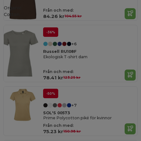
Organic
Från och med:
Cotton
84.26 kr
104.55 kr
-36%
+6
Russell RU108F
Ekologisk T-shirt dam
Från och med:
78.41 kr
123.25 kr
-50%
+7
SOL'S 00573
Prime Polycotton piké för kvinnor
Från och med:
75.23 kr
150.98 kr