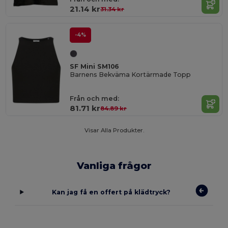
21.14 kr
31.34 kr
-4%
SF Mini SM106
Barnens Bekväma Kortärmade Topp
Från och med:
81.71 kr
84.89 kr
Visar Alla Produkter.
Vanliga frågor
Kan jag få en offert på klädtryck?