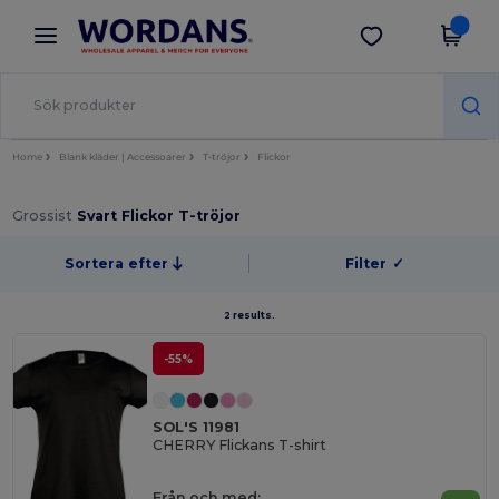
×
Wordans-app
Hämta app
Bättre priser i appen!
Home
Blank kläder | Accessoarer
T-tröjor
Flickor
Grossist
Svart Flickor T-tröjor
Sortera efter
Filter
✓
2 results.
-55%
SOL'S 11981
CHERRY Flickans T-shirt
Från och med: