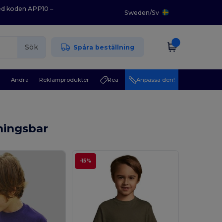
med koden APP10 –
Sweden
/
Sv
Sök
Spåra beställning
r
Andra
Reklamprodukter
Rea
Anpassa den!
ningsbar
-15%