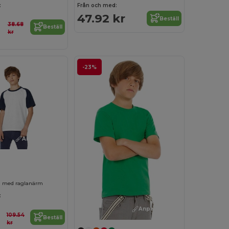
:
Från och med:
47.92 kr
Beställ
38.68
Beställ
kr
-23%
Anpassa det!
rn med raglanärm
:
Anpassa det!
109.54
Beställ
kr