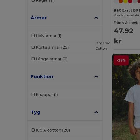
Raglan
(1)
B&C Exact 150 
Ärmar
Från och med:
47.92
Halvärmar
(1)
kr
Organic
Korta ärmar
(25)
Cotton
Långa ärmar
(3)
-28%
Funktion
Knappar
(1)
Tyg
100% cotton
(20)