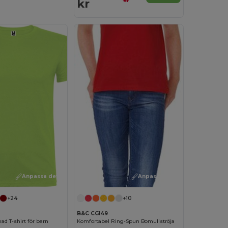
kr
kr
Anpassa det!
Anpassa det!
+24
+10
B&C CG149
ad T-shirt för barn
Komfortabel Ring-Spun Bomullströja