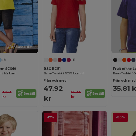
Anpassa det!
Anpassa det!
+8
+11
oom SC1019
B&C BC151
Fruit of the 
rt för barn
Barn-T-shirt i 100% bomull
Barn-T-shirt 1
Från och med:
Från och med
47.92
35.81 k
39.53
60.46
Beställ
Beställ
kr
kr
kr
-17%
-80%