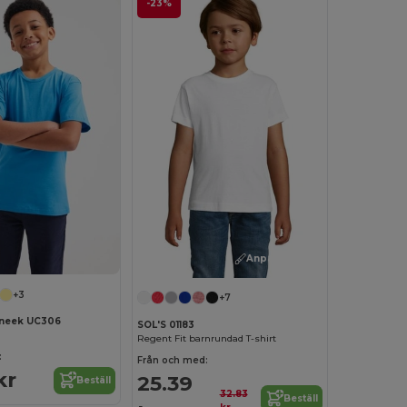
-23%
Anpassa det!
+3
+7
neek UC306
SOL'S 01183
Regent Fit barnrundad T-shirt
:
Från och med:
kr
25.39
Beställ
32.83
Beställ