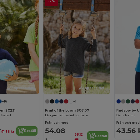
-7%
Anpassa det!
Anpassa det!
+16
+1
oom SC231
Fruit of the Loom SC6107
Radsow by U
 T-shirt
Långärmad t-shirt för barn
Barn T-shirt
Från och med:
Från och med
r
54.08
43.56 
Beställ
41.86 kr
58.12
Beställ
kr