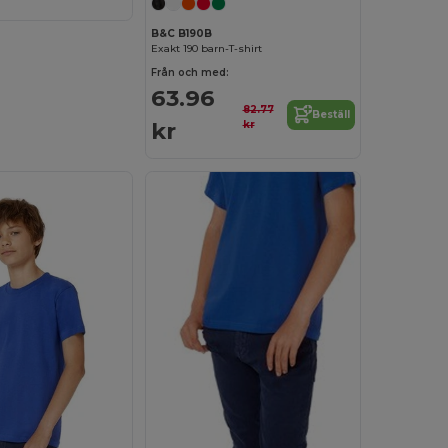
B&C B190B
Exakt 190 barn-T-shirt
Från och med:
63.96
82.77
Beställ
kr
kr