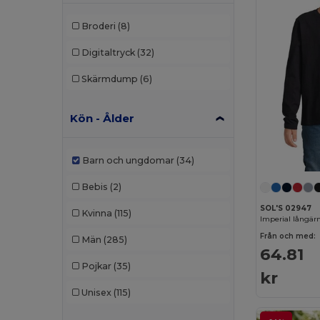
Broderi
(8)
Digitaltryck
(32)
Skärmdump
(6)
Kön - Ålder
Barn och ungdomar
(34)
Bebis
(2)
SOL'S 02947
Kvinna
(115)
Imperial långärm
Från och med:
Män
(285)
64.81
Pojkar
(35)
kr
Unisex
(115)