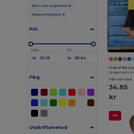
Barn och ungdomar
Anpassningsbar
Pris
Från
Till
kr
kr
Fruit of the L
Långärmad t-shi
Färg
Från och med:
34.85
kr
-9%
Utskriftsmetod