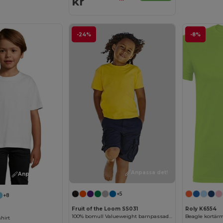
kr
-24%
-8%
Anpassa det!
Anpassa det!
+5
+8
Fruit of the Loom SS031
Roly K6554
100% bomull Valueweight barnpassad T-shirt
Beagle kortärm
shirt