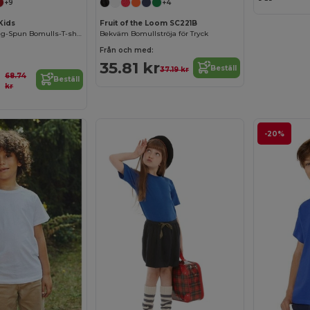
+9
+4
Kids
Fruit of the Loom SC221B
Komfortabel Ring-Spun Bomulls-T-shirt
Bekväm Bomullströja för Tryck
Från och med:
35.81 kr
Beställ
37.19 kr
68.74
Beställ
kr
-20%