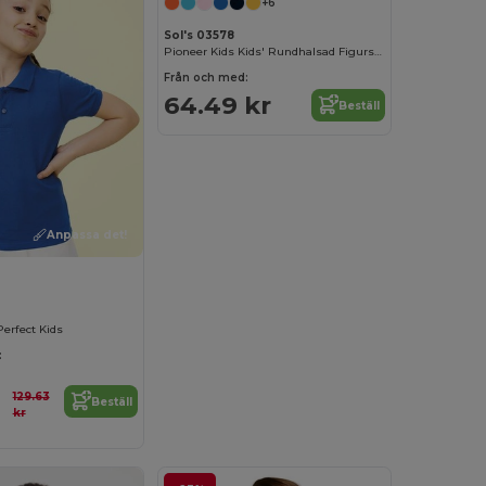
+6
Sol's 03578
Pioneer Kids Kids' Rundhalsad Figursydd Jersey T-shirt
Från och med:
64.49 kr
Beställ
Anpassa det!
erfect Kids
:
129.63
Beställ
kr