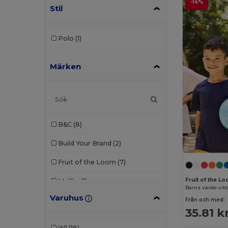
-14%
Stil
Polo
(1)
Märken
B&C
(8)
Build Your Brand
(2)
Fruit of the Loom
(7)
Fruit of the L
Malfini
(1)
Barns värde-vikt
Varuhus
Neutral
(1)
Från och med:
35.81 k
Radsow by Uneek
(1)
W1
(18)