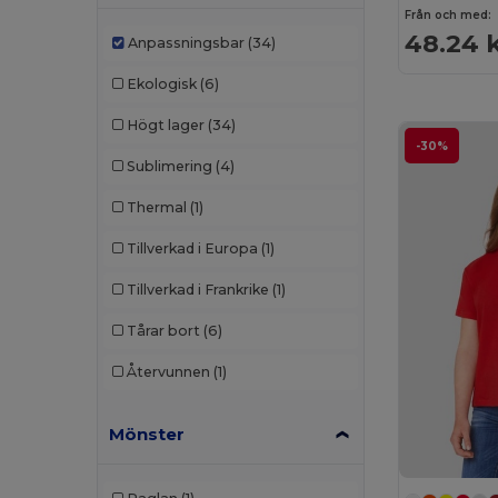
Från och med:
48.24 
Anpassningsbar
(34)
Ekologisk
(6)
Högt lager
(34)
-30%
Sublimering
(4)
Thermal
(1)
Tillverkad i Europa
(1)
Tillverkad i Frankrike
(1)
Tårar bort
(6)
Återvunnen
(1)
Mönster