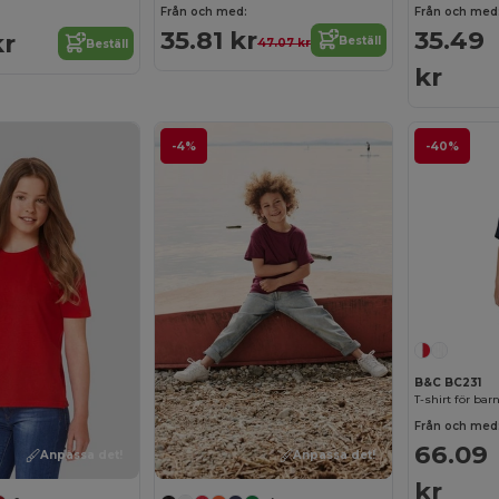
Från och med:
Från och med
35.81 kr
35.49
kr
Beställ
47.07 kr
Beställ
kr
-4%
-40%
B&C BC231
T-shirt för ba
Från och med
66.09
Anpassa det!
Anpassa det!
kr