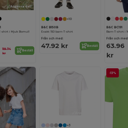
Anpassa det!
Anpassa det!
+10
1
B&C BC191
B&C B150B
-shirt i Mjuk Bomull
Barn-T-shirt i
Exakt 150 barn-T-shirt
Från och med
Från och med:
63.96
47.92 kr
Beställ
119.74
Beställ
kr
kr
-13%
Anpassa det!
+3