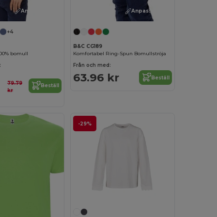
Anpassa det!
Anpassa det!
+4
B&C CG189
 100% bomull
Komfortabel Ring-Spun Bomullströja
:
Från och med:
63.96 kr
Beställ
79.79
Beställ
kr
-29%
Anpassa det!