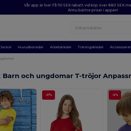
Vår app är live! Få 110 SEK rabatt vid köp över 880 SEK 
Ännu bättre priser i appen!
Jackor
Huvudbonader
Arbetskläder
Träningskläder
Accessoare
ungdomar
t
Barn och ungdomar T-tröjor Anpass
-21%
-4%