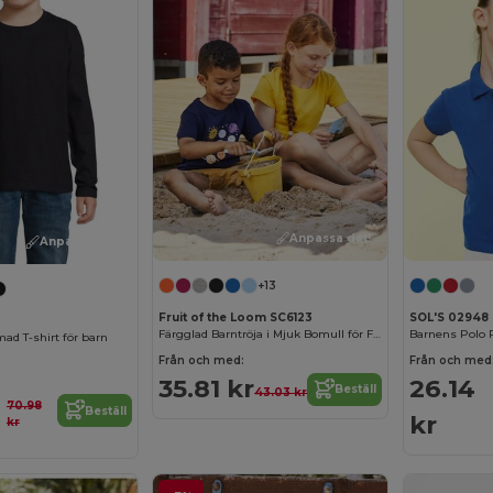
Anpassa det!
Anpassa det!
+13
Fruit of the Loom SC6123
SOL'S 02948
Färgglad Barntröja i Mjuk Bomull för Flickor
Barnens Polo P
ad T-shirt för barn
Från och med:
Från och med
35.81 kr
26.14
Beställ
43.03 kr
70.98
Beställ
kr
kr