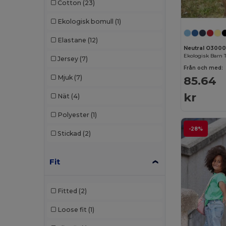
Cotton
(23)
Ekologisk bomull
(1)
Elastane
(12)
Neutral O3000
Ekologisk Barn T
Jersey
(7)
Från och med:
85.64
Mjuk
(7)
kr
Nät
(4)
Polyester
(1)
-28%
Stickad
(2)
Fit
Fitted
(2)
Loose fit
(1)