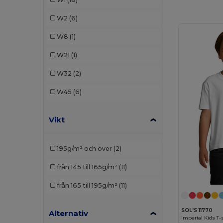
Roly
(2)
W2
(6)
SOL'S
(6)
W8
(1)
TH Clothes
(6)
W21
(1)
W32
(2)
W45
(6)
Vikt
195g/m² och över
(2)
från 145 till 165g/m²
(11)
från 165 till 195g/m²
(11)
SOL'S 11770
Alternativ
Imperial Kids T-