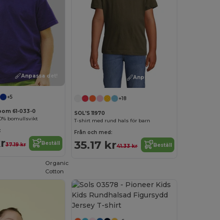
Anpassa det!
Anpassa det!
+5
+18
Loom 61-033-0
SOL'S 11970
00% bomullsvikt
T-shirt med rund hals för barn
:
Från och med:
r
35.17 kr
Beställ
37.19 kr
Beställ
41.33 kr
Organic
Cotton
Anpassa det!