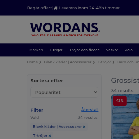
Begär offert
|
Leverans inom 24-48h timmar
Märken
T-tröjor
Tröjor och fleece
Väskor
Polo
Home
Blank kläder | Accessoarer
T-tröjor
Barn och 
Grossis
Sortera efter
34 results.
-12%
Filter
Återställ
Vald
34 results.
Blank kläder | Accessoarer
T-tröjor