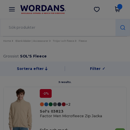
×
Wordans-app
Hämta app
Bättre priser i appen!
Home
Blank kläder | Accessoarer
Tröjor och fleece
Fleece
Grossist
SOL'S Fleece
Sortera efter
Filter
✓
3 results.
-2%
+2
Sol's 03823
Factor Men Microfleece Zip Jacka