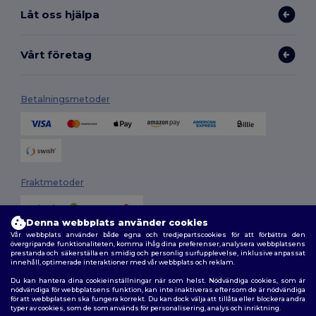
Låt oss hjälpa
Vårt företag
Betalningsmetoder
Fraktmetoder
Denna webbplats använder cookies
Vår webbplats använder både egna och tredjepartscookies för att förbättra den
övergripande funktionaliteten, komma ihåg dina preferenser, analysera webbplatsens
prestanda och säkerställa en smidig och personlig surfupplevelse, inklusive anpassat
innehåll, optimerade interaktioner med vår webbplats och reklam.
Du kan hantera dina cookieinställningar när som helst. Nödvändiga cookies, som är
Följ oss
nödvändiga för webbplatsens funktion, kan inte inaktiveras eftersom de är nödvändiga
för att webbplatsen ska fungera korrekt. Du kan dock välja att tillåta eller blockera andra
typer av cookies, som de som används för personalisering, analys och inriktning.