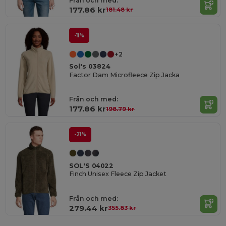
Från och med:
177.86 kr
181.48 kr
-11%
+2
Sol's 03824
Factor Dam Microfleece Zip Jacka
Från och med:
177.86 kr
198.79 kr
-21%
SOL'S 04022
Finch Unisex Fleece Zip Jacket
Från och med:
279.44 kr
355.83 kr