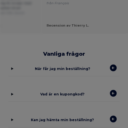
lig för brodyr med
från Français
litet till ett
att från Dutch
.
Recension av Thierry L.
Vanliga frågor
När får jag min beställning?
Vad är en kupongkod?
Kan jag hämta min beställning?