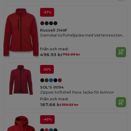
-37%
Russell J140F
Damskal Softshelljacka med Vattenresistens och Komfort
Från och med:
496.93 kr
792.09 kr
-52%
SOL'S 01194
Zippee Softshell Race Jacka för kvinnor
Från och med:
167.66 kr
350.52 kr
-40%