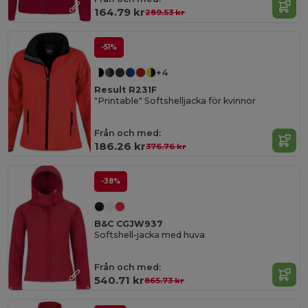
164.79 kr
289.53 kr
-51%
+4
Result R231F
"Printable" Softshelljacka för kvinnor
Från och med:
186.26 kr
376.76 kr
-38%
B&C CGJW937
Softshell-jacka med huva
Från och med:
540.71 kr
865.73 kr