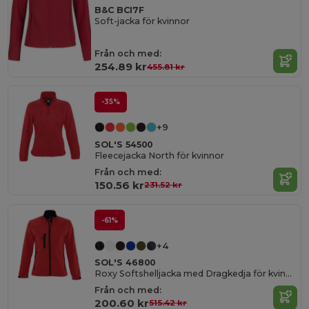
B&C BCI7F
Soft-jacka för kvinnor
Från och med:
254.89 kr
455.81 kr
-35%
+9
SOL'S 54500
Fleecejacka North för kvinnor
Från och med:
150.56 kr
231.52 kr
-61%
+4
SOL'S 46800
Roxy Softshelljacka med Dragkedja för kvinnor
Från och med:
200.60 kr
515.42 kr