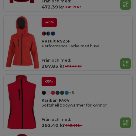
Från och med:
472.39 kr
938.19 kr
-40%
Result RS23F
Performance Jacka med huva
Från och med:
287.83 kr
481.42 kr
-35%
+6
Kariban K404
Softshell bodywarmer för kvinnor
Från och med:
292.40 kr
449.01 kr