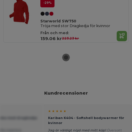
-29%
Starworld SW750
Tröja med stor Dragkedja för kvinnor
Från och med:
159.06 kr
223.23 kr
Kundrecensioner
★ ★ ★ ★ ★
jacka med dragkedja
Kariban K404 - Softshell bodywarmer för
kvinnor
ofta med bra
Jag är väldigt nöjd med mitt köp!
Översatt