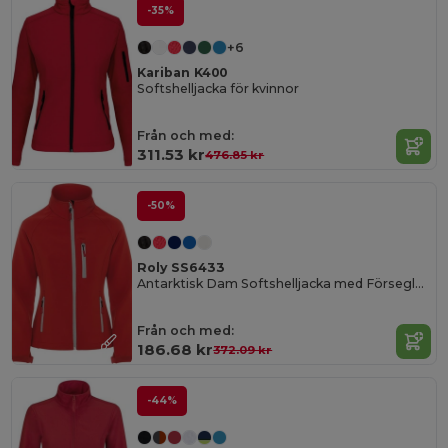
-35%
+6
Kariban K400
Softshelljacka för kvinnor
Från och med:
311.53 kr
476.85 kr
-50%
Roly SS6433
Antarktisk Dam Softshelljacka med Förseglad Dragkedja
Från och med:
186.68 kr
372.09 kr
-44%