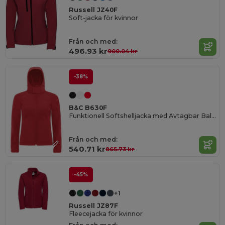
Russell JZ40F
Soft-jacka för kvinnor
Från och med:
496.93 kr
900.04 kr
-38%
B&C B630F
Funktionell Softshelljacka med Avtagbar Balaklava
Från och med:
540.71 kr
865.73 kr
-45%
+1
Russell JZ87F
Fleecejacka för kvinnor