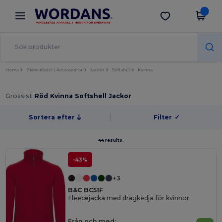
×
Wordans-app
Hämta app
Bättre priser i appen!
Home
Blank kläder | Accessoarer
Jackor
Softshell
Kvinna
Grossist
Röd Kvinna Softshell Jackor
Sortera efter
Filter
✓
44 results.
-43%
+3
B&C BC51F
Fleecejacka med dragkedja för kvinnor
Från och med: