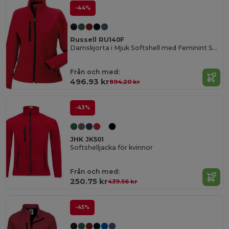
-44%
Russell RU140F
Damskjorta i Mjuk Softshell med Feminint Snitt
Från och med:
496.93 kr
894.20 kr
-43%
JHK JK501
Softshelljacka för kvinnor
Från och med:
250.75 kr
439.56 kr
-45%