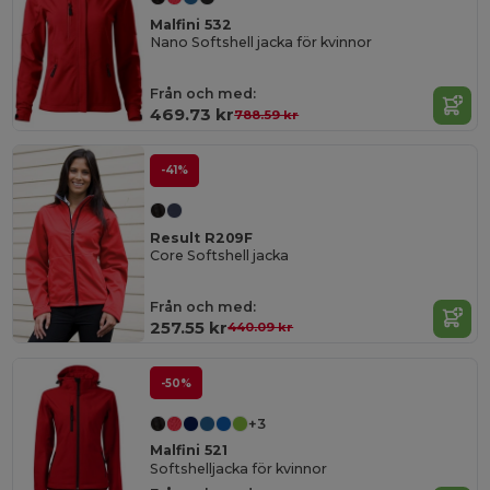
Malfini 532
Nano Softshell jacka för kvinnor
Från och med:
469.73 kr
788.59 kr
-41%
Result R209F
Core Softshell jacka
Från och med:
257.55 kr
440.09 kr
-50%
+3
Malfini 521
Softshelljacka för kvinnor