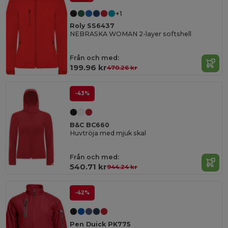
+1
Roly SS6437
NEBRASKA WOMAN 2-layer softshell
Från och med:
199.96 kr
470.26 kr
-43%
B&C BC660
Huvtröja med mjuk skal
Från och med:
540.71 kr
944.24 kr
-42%
Pen Duick PK775