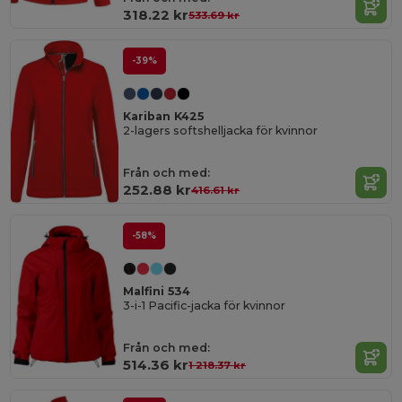
318.22 kr
533.69 kr
-39%
Kariban K425
2-lagers softshelljacka för kvinnor
Från och med:
252.88 kr
416.61 kr
-58%
Malfini 534
3-i-1 Pacific-jacka för kvinnor
Från och med:
514.36 kr
1 218.37 kr