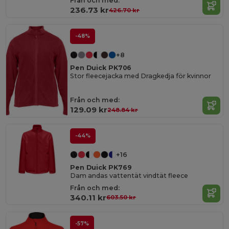
Från och med:
236.73 kr
426.70 kr
-48%
+8
Pen Duick PK706
Stor fleecejacka med Dragkedja för kvinnor
Från och med:
129.09 kr
248.84 kr
-44%
+16
Pen Duick PK769
Dam andas vattentät vindtät fleece
Från och med:
340.11 kr
603.50 kr
-57%