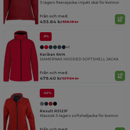
3-lagers fleecejacka i mjukt skal för kvinnor
Från och med:
493.64 kr
858.18 kr
-9%
+1
Kariban K414
DAMERNAS HOODED SOFTSHELL JACKA
Från och med:
479.40 kr
527.64 kr
-40%
Result RS121F
Klassisk 3-lagers softshelljacka för kvinnor
Från och med: