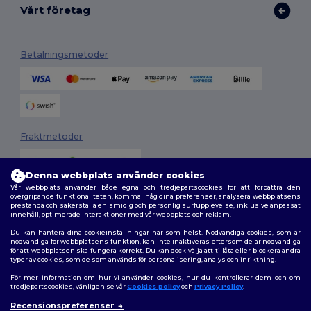
Vårt företag
Betalningsmetoder
Fraktmetoder
Denna webbplats använder cookies
Vår webbplats använder både egna och tredjepartscookies för att förbättra den
övergripande funktionaliteten, komma ihåg dina preferenser, analysera webbplatsens
prestanda och säkerställa en smidig och personlig surfupplevelse, inklusive anpassat
innehåll, optimerade interaktioner med vår webbplats och reklam.
Du kan hantera dina cookieinställningar när som helst. Nödvändiga cookies, som är
Följ oss
nödvändiga för webbplatsens funktion, kan inte inaktiveras eftersom de är nödvändiga
för att webbplatsen ska fungera korrekt. Du kan dock välja att tillåta eller blockera andra
typer av cookies, som de som används för personalisering, analys och inriktning.
För mer information om hur vi använder cookies, hur du kontrollerar dem och om
tredjepartscookies, vänligen se vår
Cookies policy
och
Privacy Policy
.
2026. Alla rättigheter förbehållna
Recensionspreferenser
Allmänna Villkor
|
Anpassad policy
|
Integritetspolicy
|
Policy för cookies