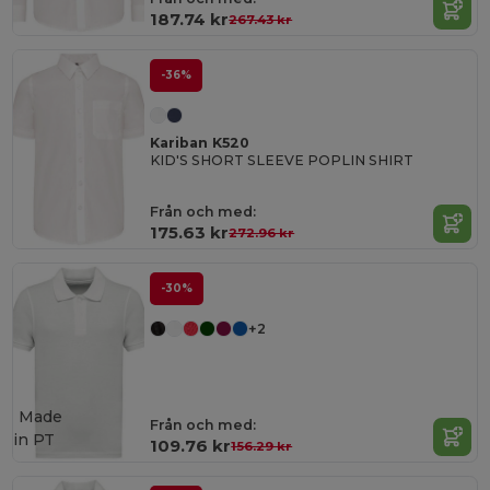
187.74 kr
267.43 kr
-36%
Kariban K520
KID'S SHORT SLEEVE POPLIN SHIRT
Från och med:
175.63 kr
272.96 kr
-30%
+2
Made
Från och med:
in
PT
109.76 kr
156.29 kr