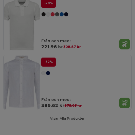
-28%
Från och med:
221.96 kr
308.87 kr
-32%
Från och med:
389.62 kr
575.03 kr
Visar Alla Produkter.