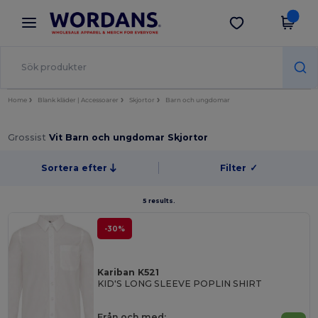
×
Wordans-app
Hämta app
Bättre priser i appen!
Home
Blank kläder | Accessoarer
Skjortor
Barn och ungdomar
Grossist
Vit Barn och ungdomar Skjortor
Sortera efter
Filter
✓
5 results.
-30%
Kariban K521
KID'S LONG SLEEVE POPLIN SHIRT
Från och med: