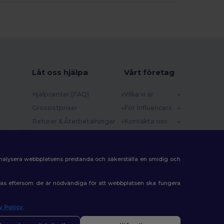
Låt oss hjälpa
Vårt företag
Hjälpcenter (FAQ)
Vilka vi är
Grossistpriser
För Influencers
Returer & Återbetalningar
Kontakta oss
 (english)
Ordlista
Karriärcenter
Fraktmetoder
analysera webbplatsens prestanda och säkerställa en smidig och
Rabattkoder
eras eftersom de är nödvändiga för att webbplatsen ska fungera
y Policy
.