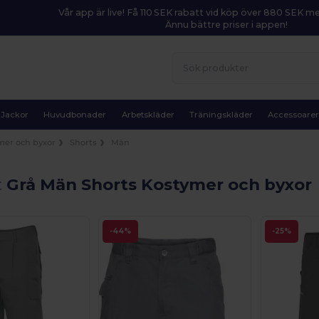
Vår app är live! Få 110 SEK rabatt vid köp över 880 SEK 
Ännu bättre priser i appen!
Jackor
Huvudbonader
Arbetskläder
Träningskläder
Accessoare
mer och byxor
Shorts
Män
t
Grå Män Shorts Kostymer och byxor
-44%
-25%