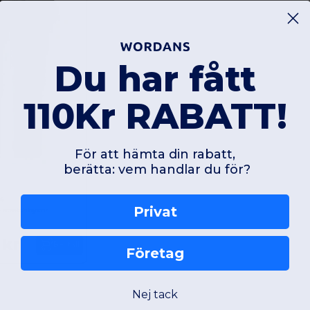
Du har fått
110Kr RABATT!
För att hämta din rabatt,
berätta: vem handlar du för?
4
Privat
 stretchbyxor
 kr
Beställ
Företag
Nej tack