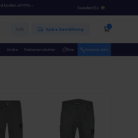
med koden APP10 –
Sweden
/
Sv
Sök
Spåra beställning
r
Andra
Reklamprodukter
Rea
Anpassa den!