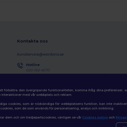
Kontakta oss
kundservice@wordans.se
Hotline
020-160 4670
Monday - Thursday : 10h-13h & 14h-17h30 Friday : 10h-14h
Försändelseuppföljning
tt förbättra den övergripande funktionaliteten, komma ihåg dina preferenser, 
de interaktioner med vår webbplats och reklam.
diga cookies, som är nödvändiga för webbplatsens funktion, kan inte inaktiv
av cookies, som de som används för personalisering, analys och inriktning.
erar dem och om tredjepartscookies, vänligen se vår
Cookies policy
och
Privac
|
Policy för cookies
|
Karta över webbplatsen