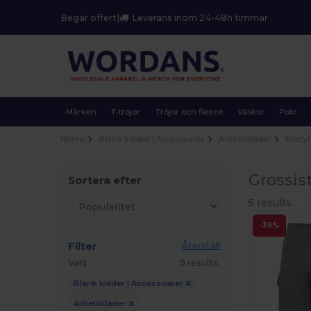
Begär offert
|
Leverans inom 24-48h timmar
Märken
T-tröjor
Tröjor och fleece
Väskor
Polo
Home
Blank kläder | Accessoarer
Arbetskläder
Kosty
Grossis
Sortera efter
5 results.
-36%
Filter
Återställ
Vald
5 results.
Blank kläder | Accessoarer
Arbetskläder