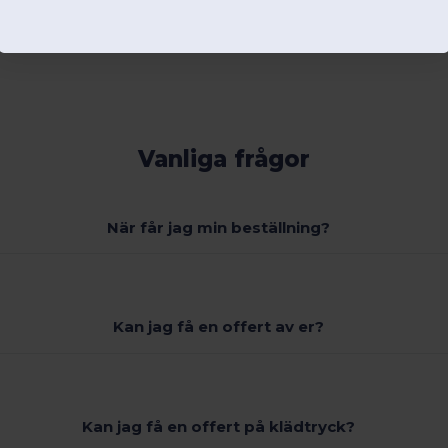
Vanliga frågor
När får jag min beställning?
Kan jag få en offert av er?
Kan jag få en offert på klädtryck?