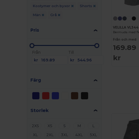
Kostymer och byxor
Shorts
Män
Grå
VELILLA VL344
Pris
Bermuda med fle
Från och med:
169.89
Från
Till
kr
kr
kr
Färg
Storlek
2XS
XS
S
M
L
XL
2XL
3XL
4XL
5XL