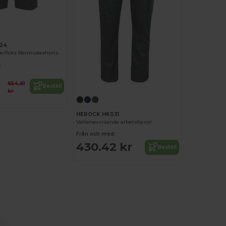
24
Funktionella Flerficks Bermudashorts för Arbete
:
654.61
Beställ
kr
HEROCK HK031
Vattenavvisande arbetsbyxor
Från och med:
430.42 kr
Beställ