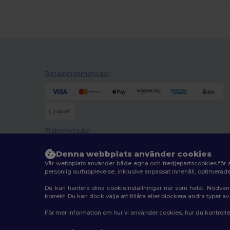
Betalningsmetoder
Fraktmetoder
Denna webbplats använder cookies
Vår webbplats använder både egna och tredjepartscookies för a
personlig surfupplevelse, inklusive anpassat innehåll, optimera
Du kan hantera dina cookieinställningar när som helst. Nödvän
korrekt. Du kan dock välja att tillåta eller blockera andra typer 
2026. Alla rättigheter förbehållna
För mer information om hur vi använder cookies, hur du kontroll
Allmänna Villkor
|
Anpassad policy
|
Integritetspolicy