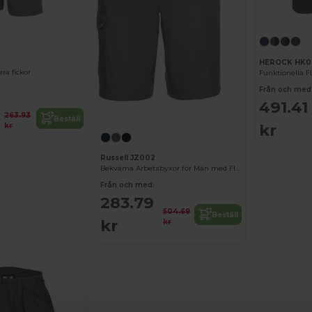
HEROCK HK0
ra fickor
Från och med
491.41
263.93
Beställ
kr
kr
Russell JZ002
Bekväma Arbetsbyxor för Män med Flera Fickor
Från och med:
283.79
504.69
Beställ
kr
kr