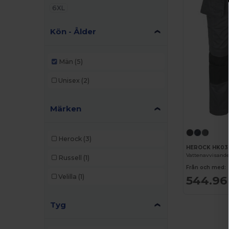
6XL
Kön - Ålder
Män
(5)
Unisex
(2)
Märken
Herock
(3)
HEROCK HK03
Vattenavvisande
Russell
(1)
Från och med:
Velilla
(1)
544.96
Tyg