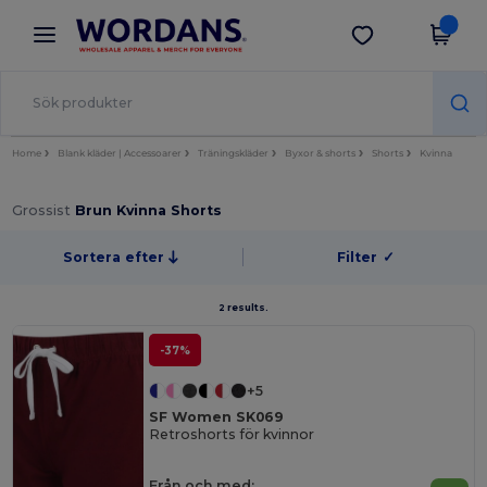
×
Wordans-app
Hämta app
Bättre priser i appen!
Home
Blank kläder | Accessoarer
Träningskläder
Byxor & shorts
Shorts
Kvinna
Grossist
Brun Kvinna Shorts
Sortera efter
Filter
✓
2 results.
-37%
+5
SF Women SK069
Retroshorts för kvinnor
Från och med: