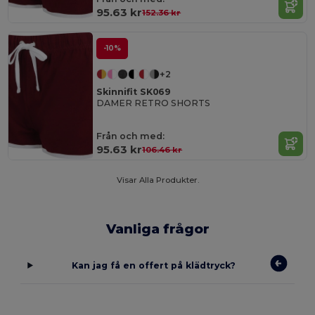
95.63 kr
152.36 kr
-10%
+2
Skinnifit SK069
DAMER RETRO SHORTS
Från och med:
95.63 kr
106.46 kr
Visar Alla Produkter.
Vanliga frågor
Kan jag få en offert på klädtryck?